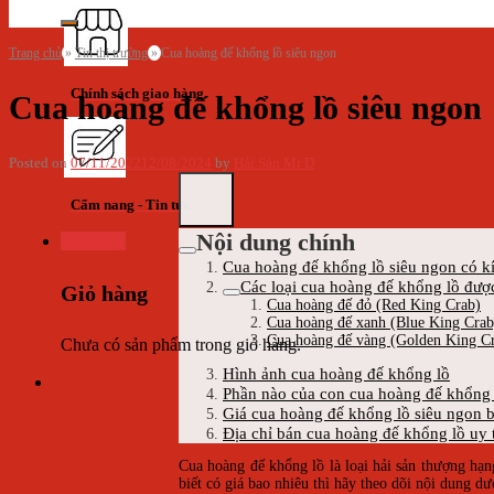
Trang chủ
»
Tin thị trường
»
Cua hoàng đế khổng lồ siêu ngon
Chính sách giao hàng
Cua hoàng đế khổng lồ siêu ngon
Posted on
07/11/2022
12/08/2024
by
Hải Sản Mr D
Cẩm nang - Tin tức
Nội dung chính
Giỏ hàng
Cua hoàng đế khổng lồ siêu ngon có k
Các loại cua hoàng đế khổng lồ được
Giỏ hàng
Cua hoàng đế đỏ (Red King Crab)
Cua hoàng đế xanh (Blue King Crab
Cua hoàng đế vàng (Golden King C
Chưa có sản phẩm trong giỏ hàng.
Hình ảnh cua hoàng đế khổng lồ
Phần nào của con cua hoàng đế khổng 
Giá cua hoàng đế khổng lồ siêu ngon 
Địa chỉ bán cua hoàng đế khổng lồ uy t
Cua hoàng đế khổng lồ là loại hải sản thượng h
biết có giá bao nhiêu thì hãy theo dõi nội dung d