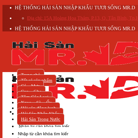
Skip
HỆ THỐNG HẢI SẢN NHẬP KHẨU TƯƠI SỐNG MR.D
to
Địa chỉ: 15A Hoàng Hoa Thám, P.13, Q. Tân Bình, T
content
HỆ THỐNG HẢI SẢN NHẬP KHẨU TƯƠI SỐNG MR.D
Trang chủ
Tất cả sản phẩm
Cá – Mực
Cua – Ghẹ
Tôm Các Loại
Ngao – Sò – Ốc
Hải sản đông lạnh
Hải Sản Nhập Khẩu
Hải Sản Trong Nước
Tìm
kiếm:
Tìm
kiếm: