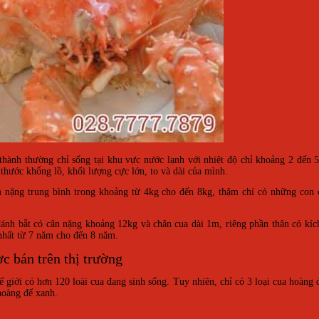
thành thường chỉ sống tại khu vực nước lạnh với nhiệt độ chỉ khoảng 2 đến 
hước khổng lồ, khối lượng cực lớn, to và dài của mình.
n nặng trung bình trong khoảng từ 4kg cho đến 8kg, thậm chí có những con 
 đánh bắt có cân nặng khoảng 12kg và chân cua dài 1m, riêng phần thân có kí
 nhất từ 7 năm cho đến 8 năm.
c bán trên thị trường
hế giới có hơn 120 loài cua đang sinh sống. Tuy nhiên, chỉ có 3 loại cua hoàng
 hoàng đế xanh.