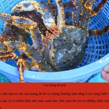
Cua hoàng đế xanh
c nhỏ hơn so với cua hoàng đế đỏ và chúng thường sinh sống ở các vùng biển
màu nâu và có nhiều đốm nhỏ màu xanh lam, bên cạnh đó cua có những chiếc càn
)