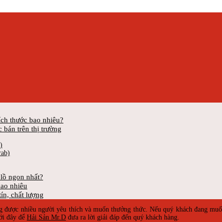
ích thước bao nhiêu?
 bán trên thị trường
)
rab)
lồ ngon nhất?
bao nhiêu
ín, chất lượng
ạng được nhiều người yêu thích và muốn thưởng thức. Nếu quý khách đang mu
ưới đây để
Hải Sản Mr.D
đưa ra lời giải đáp đến quý khách hàng.