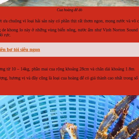
Cua hoàng đế đỏ
ệt ưa chuộng vì loại hải sản này có phần thịt rất thơm ngon, mọng nước và vô
g de khong lo này ở những vùng biển nông, nước ấm như Vịnh Norton Sound ha
đỏ rực.
n bơ tỏi siêu ngon
ượng từ 10 – 14kg, phần mai cua rộng khoảng 28cm và chân dài khoảng 1.8m.
ợng, hương vị và đây cũng là loại cua hoàng đế có giá thành cao nhất trong số 