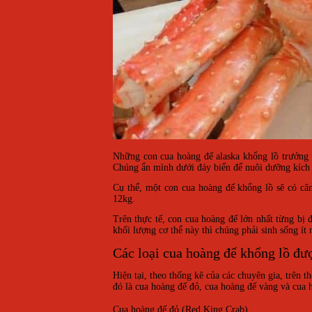
Những con cua hoàng đế alaska khổng lồ trưởng 
Chúng ẩn mình dưới đáy biển để nuôi dưỡng kích t
Cụ thể, một con cua hoàng đế khổng lồ sẽ có câ
12kg.
Trên thực tế, con cua hoàng đế lớn nhất từng bị
khối lượng cơ thể này thì chúng phải sinh sống ít
Các loại cua hoàng đế khổng lồ đượ
Hiện tại, theo thống kê của các chuyên gia, trên t
đó là cua hoàng đế đỏ, cua hoàng đế vàng và cua
Cua hoàng đế đỏ (Red King Crab)