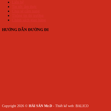
Liên hệ
Tin tức ẩm thực
Chia sẻ cẩm nang
Thông tin thị trường
Chính sách giao hàng
HƯỚNG DẪN ĐƯỜNG ĐI
Copyright 2026 ©
HẢI SẢN Mr.D
- Thiết kế web:
BALICO