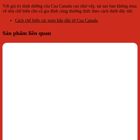
Với giá trị dinh dưỡng của Cua Canada cao như vậy, tại sao bạn không mua
về nhà chế biến cho cả gia đình cùng thưởng thức theo cách dưới đây nhỉ:
Cách chế biến các món hấp dẫn từ Cua Canada
Sản phẩm liên quan