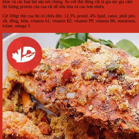
khác và các loại hải sản nói chúng. So với thịt động vật là gia súc gia cầm
thì lượng protein của cua rất dễ tiêu hóa và cao hơn nhiều.
Cứ 100gr thịt cua thì có chứa đến: 12,3% protid, 4% lipid, canxi, phốt pho,
sắt, đồng, kẽm, vitamin b1, vitamin B2, vitamin PP, vitamin B6, metatonin,
folate, omega 3.