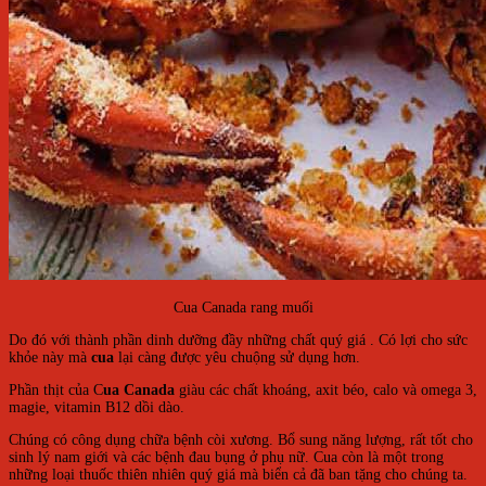
Cua Canada rang muối
Do đó với thành phần dinh dưỡng đầy những chất quý giá . Có lợi cho sức
khỏe này mà
cua
lại càng được yêu chuộng sử dụng hơn.
Phần thịt của C
ua Canada
giàu các chất khoáng, axit béo, calo và omega 3,
magie, vitamin B12 dồi dào.
Chúng có công dụng chữa bệnh còi xương. Bổ sung năng lượng, rất tốt cho
sinh lý nam giới và các bệnh đau bụng ở phụ nữ. Cua còn là một trong
những loại thuốc thiên nhiên quý giá mà biển cả đã ban tặng cho chúng ta.