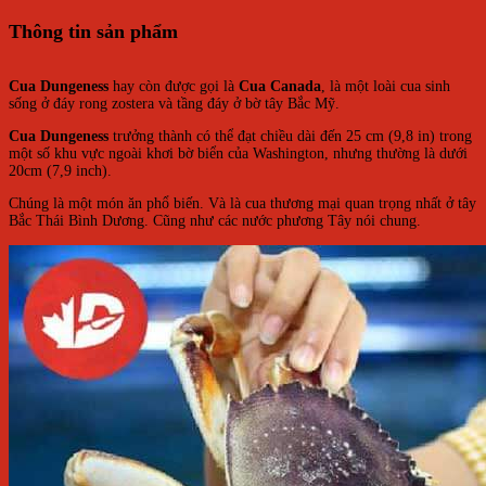
Thông tin sản phẩm
Cua Dungeness
hay còn được gọi là
Cua Canada
, là một loài cua sinh
sống ở đáy rong zostera và tầng đáy ở bờ tây Bắc Mỹ.
Cua Dungeness
trưởng thành có thể đạt chiều dài đến 25 cm (9,8 in) trong
một số khu vực ngoài khơi bờ biển của Washington, nhưng thường là dưới
20cm (7,9 inch).
Chúng là một món ăn phổ biến. Và là cua thương mại quan trọng nhất ở tây
Bắc Thái Bình Dương. Cũng như các nước phương Tây nói chung.