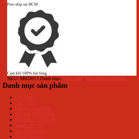
Free ship tại HCM
Cam kết 100% hài lòng
SKU:
MRD013
Danh mục:
Cua - Ghẹ
,
Hải Sản Nhập Khẩu
Danh mục sản phẩm
Cá - Mực
Cua - Ghẹ
Hải sản đông lạnh
Hải Sản Nhập Khẩu
Hải Sản Trong Nước
Ngao - Sò - Ốc
Sản phẩm khác
Tôm Các Loại