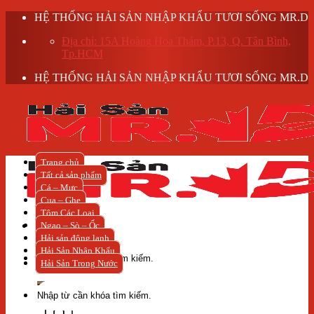
Skip
HỆ THỐNG HẢI SẢN NHẬP KHẨU TƯƠI SỐNG MR.D
to
Địa chỉ: 15A Hoàng Hoa Thám, P.13, Q. Tân Bình,
content
Tp.HCM
HỆ THỐNG HẢI SẢN NHẬP KHẨU TƯƠI SỐNG MR.D
Trang chủ
Tất cả sản phẩm
Cá – Mực
Cua – Ghẹ
Tôm Các Loại
Ngao – Sò – Ốc
Hải sản đông lạnh
Tìm
Hải Sản Nhập Khẩu
kiếm:
Hải Sản Trong Nước
Tìm
kiếm: