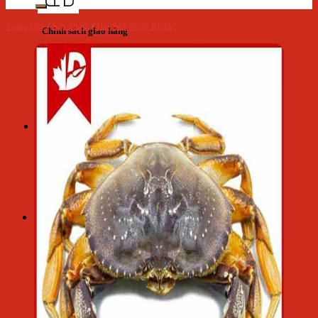
Trang chủ
/
Sản phẩm
/
Hải Sản Nhập Khẩu
Chính sách giao hàng
Cẩm nang - Tin tức
Giỏ hàng
Giỏ hàng
Chưa có sản phẩm trong giỏ hàng.