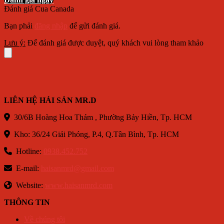
Đánh giá Cua Canada
Bạn phải
đăng nhập
để gửi đánh giá.
Lưu ý:
Để đánh giá được duyệt, quý khách vui lòng tham khảo
LIÊN HỆ HẢI SẢN MR.D
30/6B Hoàng Hoa Thám , Phường Bảy Hiền, Tp. HCM
Kho: 36/24 Giải Phóng, P.4, Q.Tân Bình, Tp. HCM
Hotline:
0938.452.752
E-mail:
haisanmrd@gmail.com
Website:
www.haisanmrd.com
THÔNG TIN
Về chúng tôi