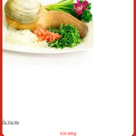
Ốc Vòi Voi
650.000
₫