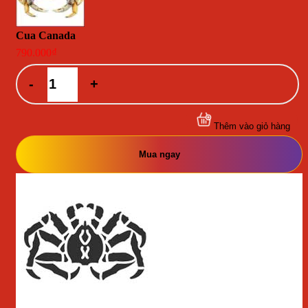
Cua Canada
790.000
₫
Cua
Canada
số
lượng
Thêm vào giỏ hàng
Mua ngay