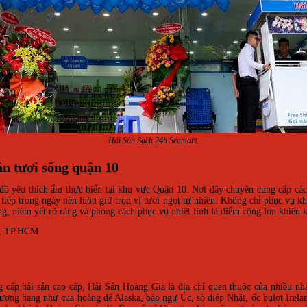
Hải Sản Sạch 24h Seamart.
ản tươi sống quận 10
 đồ yêu thích ẩm thực biển tại khu vực Quận 10. Nơi đây chuyên cung cấp các
iếp trong ngày nên luôn giữ trọn vị tươi ngọt tự nhiên. Không chỉ phục vụ khá
ng, niêm yết rõ ràng và phong cách phục vụ nhiệt tình là điểm cộng lớn khiến 
0, TP.HCM
cấp hải sản cao cấp, Hải Sản Hoàng Gia là địa chỉ quen thuộc của nhiều nh
thượng hạng như cua hoàng đế Alaska,
bào ngư
Úc, sò điệp Nhật, ốc bulot Irel