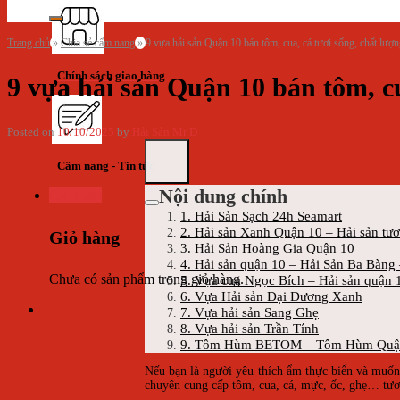
Trang chủ
»
Chia sẻ cẩm nang
»
9 vựa hải sản Quận 10 bán tôm, cua, cá tươi sống, chất lượ
Chính sách giao hàng
9 vựa hải sản Quận 10 bán tôm, cu
Posted on
10/10/2025
by
Hải Sản Mr D
Cẩm nang - Tin tức
Nội dung chính
Giỏ hàng
1. Hải Sản Sạch 24h Seamart
2. Hải sản Xanh Quận 10 – Hải sản tươ
Giỏ hàng
3. Hải Sản Hoàng Gia Quận 10
4. Hải sản quận 10 – Hải Sản Ba Bàng
Chưa có sản phẩm trong giỏ hàng.
5. Vựa cua Ngọc Bích – Hải sản quận 
6. Vựa Hải sản Đại Dương Xanh
7. Vựa hải sản Sang Ghẹ
8. Vựa hải sản Trần Tính
9. Tôm Hùm BETOM – Tôm Hùm Quậ
Nếu bạn là người yêu thích ẩm thực biển và muốn 
chuyên cung cấp tôm, cua, cá, mực, ốc, ghẹ… tươ