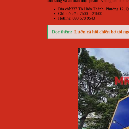
tươi sống và an toàn thực phẩm. Không chỉ bán lẻ
Địa chỉ:337 Tô Hiến Thành, Phường 12, Q
Giờ mở cửa: 7h00 – 21h00
Hotline: 090 678 9543
Đọc thêm:
Lườn cá hồi chiên bơ tỏi n