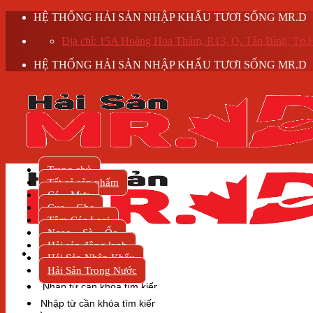
Skip
HỆ THỐNG HẢI SẢN NHẬP KHẨU TƯƠI SỐNG MR.D
to
Địa chỉ: 15A Hoàng Hoa Thám, P.13, Q. Tân Bình, T
content
HỆ THỐNG HẢI SẢN NHẬP KHẨU TƯƠI SỐNG MR.D
Trang chủ
Tất cả sản phẩm
Cá – Mực
Cua – Ghẹ
Tôm Các Loại
Ngao – Sò – Ốc
Hải sản đông lạnh
Hải Sản Nhập Khẩu
Hải Sản Trong Nước
Tìm
kiếm:
Tìm
kiếm: