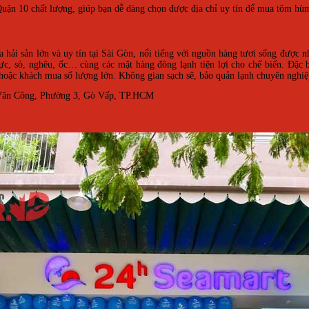
Quận 10 chất lượng, giúp bạn dễ dàng chọn được địa chỉ uy tín để mua tôm hùm,
hải sản lớn và uy tín tại Sài Gòn, nổi tiếng với nguồn hàng tươi sống được n
mực, sò, nghêu, ốc… cùng các mặt hàng đông lạnh tiện lợi cho chế biến. Đặc b
 hoặc khách mua số lượng lớn. Không gian sạch sẽ, bảo quản lạnh chuyên nghiệ
 Văn Công, Phường 3, Gò Vấp, TP.HCM