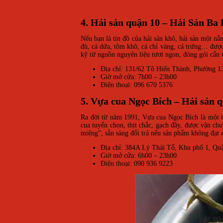
4. Hải sản quận 10 – Hải Sản Ba
Nếu bạn là tín đồ của hải sản khô, hải sản một n
đù, cá dứa, tôm khô, cá chỉ vàng, cá trứng… được
kỹ từ nguồn nguyên liệu tươi ngon, đóng gói cẩn 
Địa chỉ: 131/62 Tô Hiến Thành, Phường 
Giờ mở cửa: 7h00 – 23h00
Điện thoại: 096 670 5376
5. Vựa cua Ngọc Bích – Hải sản 
Ra đời từ năm 1991, Vựa cua Ngọc Bích là một tr
cua tuyển chọn, thịt chắc, gạch đầy, được vận ch
miệng”, sẵn sàng đổi trả nếu sản phẩm không đạt 
Địa chỉ: 384A Lý Thái Tổ, Khu phố 1, Q
Giờ mở cửa: 6h00 – 23h00
Điện thoại: 090 936 9223