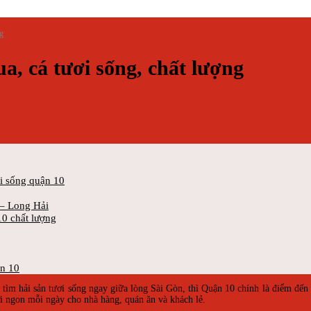
ng
a, cá tươi sống, chất lượng
i sống quận 10
 – Long Hải
10 chất lượng
n 10
tìm hải sản tươi sống ngay giữa lòng Sài Gòn, thì Quận 10 chính là điểm đến l
i ngon mỗi ngày cho nhà hàng, quán ăn và khách lẻ.