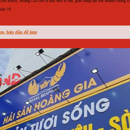
 cho khách, Hoàng Gia còn là đầu mối sỉ lớn, giao hàng tận nơi nhanh chóng v
uận 10
gon, hấp dẫn dễ làm