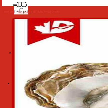
Trang chủ
/
Sản phẩm
/
Hải Sản Trong Nước
Chính sách giao hàng
Cẩm nang - Tin tức
Giỏ hàng
Giỏ hàng
Chưa có sản phẩm trong giỏ hàng.