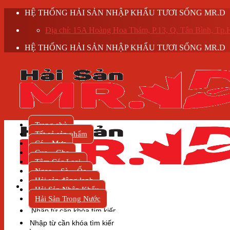
Skip
HỆ THỐNG HẢI SẢN NHẬP KHẨU TƯƠI SỐNG MR.D
to
Địa chỉ: 15A Hoàng Hoa Thám, P.13, Q. Tân Bình, T
content
HỆ THỐNG HẢI SẢN NHẬP KHẨU TƯƠI SỐNG MR.D
Trang chủ
Tất cả sản phẩm
Cá – Mực
Cua – Ghẹ
Tôm Các Loại
Ngao – Sò – Ốc
Hải sản đông lạnh
Hải Sản Nhập Khẩu
Hải Sản Trong Nước
Tìm
kiếm:
Tìm
kiếm: