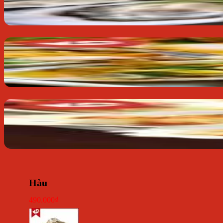
Hàu
490.000
₫