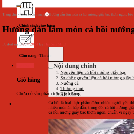
Trang chủ
»
Chia sẻ cẩm nang
»
Hướng dẫn làm món cá hồi nướng giấy bạc thơm ngon, béo
Chính sách giao hàng
Hướng dẫn làm món cá hồi nướng
Posted on
17/04/2024
by
Hải Sản Mr D
Cẩm nang - Tin tức
Nội dung chính
Giỏ hàng
Nguyên liệu cá hồi nướng giấy bạc
Sơ chế nguyên liệu cá hồi nướng giấy 
Giỏ hàng
Nướng cá
Thưởng thức
Chưa có sản phẩm trong giỏ hàng.
Kết luận
Cá hồi là loại thực phẩm được nhiều người yêu th
nhiều món ăn hấp dẫn, trong đó, cá hồi nướng gi
cá hồi nướng giấy bạc thơm ngon, chuẩn vị ngay t