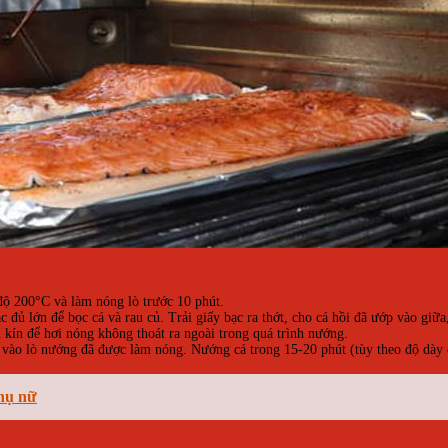
độ 200°C và làm nóng lò trước 10 phút.
đủ lớn để bọc cá và rau củ. Trải giấy bạc ra thớt, cho cá hồi đã ướp vào giữa
i kín để hơi nóng không thoát ra ngoài trong quá trình nướng.
vào lò nướng đã được làm nóng. Nướng cá trong 15-20 phút (tùy theo độ dày c
phụ nữ