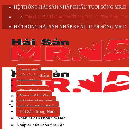
Skip
HỆ THỐNG HẢI SẢN NHẬP KHẨU TƯƠI SỐNG MR.D
to
Địa chỉ: 15A Hoàng Hoa Thám, P.13, Q. Tân Bình, T
content
HỆ THỐNG HẢI SẢN NHẬP KHẨU TƯƠI SỐNG MR.D
Trang chủ
Tất cả sản phẩm
Cá – Mực
Cua – Ghẹ
Tôm Các Loại
Ngao – Sò – Ốc
Hải sản đông lạnh
Hải Sản Nhập Khẩu
Hải Sản Trong Nước
Tìm
kiếm:
Tìm
kiếm: