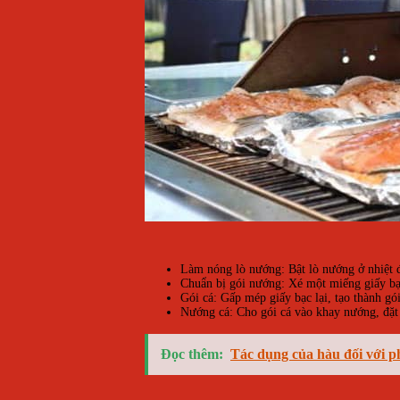
Làm nóng lò nướng: Bật lò nướng ở nhiệt 
Chuẩn bị gói nướng: Xé một miếng giấy bạc 
Gói cá: Gấp mép giấy bạc lại, tạo thành gó
Nướng cá: Cho gói cá vào khay nướng, đặt 
Đọc thêm:
Tác dụng của hàu đối với 