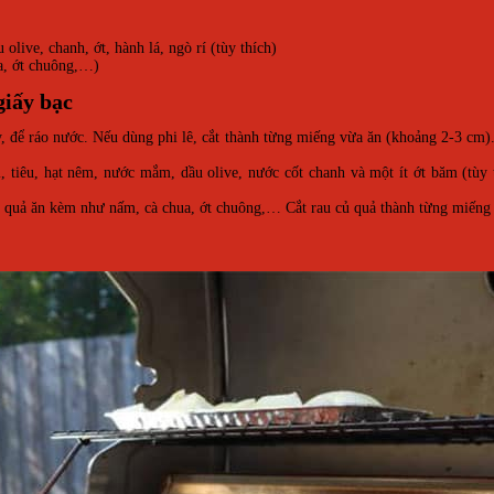
olive, chanh, ớt, hành lá, ngò rí (tùy thích)
a, ớt chuông,…)
giấy bạc
y, để ráo nước. Nếu dùng phi lê, cắt thành từng miếng vừa ăn (khoảng 2-3 cm)
, tiêu, hạt nêm, nước mắm, dầu olive, nước cốt chanh và một ít ớt băm (tùy 
củ quả ăn kèm như nấm, cà chua, ớt chuông,… Cắt rau củ quả thành từng miếng