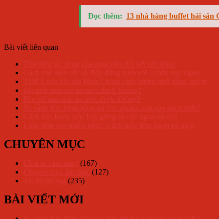
Đọc thêm:
13 nhà hàng buffet hải sản 
Bài viết liên quan
Tìm hiểu tác dụng của rong nho đối với sức khỏe
Cách chế biến cồi sò điệp đông lạnh với 5 món cực ngon
TOP 4 vựa hải sản Bình Chánh chất lượng tươi sống, giá rẻ
Mẹ mới sinh mổ ăn mực được không?
Phụ nữ sau sinh ăn mực được không?
So sánh tôm hùm bông và tôm alaska loại nào ngon hơn?
Cách làm bạch tuộc hấp gừng sả cực ngon tại nhà
Luộc tôm bao nhiêu phút? Cách luộc tôm ngon và ngọt
CHUYÊN MỤC
Chia sẻ cẩm nang
(167)
Chuyên mục ẩm thực
(127)
Tin thị trường
(235)
BÀI VIẾT MỚI
So sánh tôm hùm bông và tôm alaska loại nào ngon hơn?