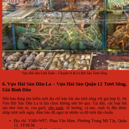
Vựa Hải Sản Linh Toản – Chuyên Sỉ & Lẻ Hải Sản Tươi Sống
6. Vựa Hải Sản Dần La – Vựa Hải Sản Quận 12 Tươi Sống,
Giá Bình Dân
Nếu bạn đang tìm kiếm một địa chỉ bán hải sản tươi sống với giá hợp lý, thì
Vựa Hải Sản Dần La là lựa chọn không nên bỏ qua. Tại đây, các loại hải
sản như tôm sú, cua gạch,
ghẹ xanh
, ốc hương, cá nục, mực lá đều được
nhập tươi mỗi ngày, đảm bảo độ ngọt tự nhiên và độ tươi đạt chuẩn.
Địa chỉ: VJ48+WP7, Phan Văn Hùm, Phường Trung Mỹ Tây, Quận
12, TP.HCM