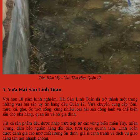
Tôm Hùm Việt – Vựa Tôm Hùm Quận 12.
5. Vựa Hải Sản Linh Toản
Với hơn 10 năm kinh nghiệm, Hải Sản Linh Toản đã trở thành một trong
những vựa hải sản uy tín hàng đầu Quận 12. Vựa chuyên cung cấp tôm,
mực, cá, ghẹ, ốc tươi sống, cùng nhiều loại hải sản đông lạnh và chế biến
sẵn cho nhà hàng, quán ăn và hộ gia đình.
Tất cả sản phẩm đều được nhập trực tiếp từ các vùng biển miền Tây, miền
Trung, đảm bảo nguồn hàng dồi dào, tươi ngon quanh năm. Linh Toản
được đánh giá cao nhờ chất lượng ổn định, giá sỉ cạnh tranh và dịch vụ giao
hàng tận nơi nhanh chóng.