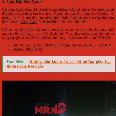
2. Vựa Hải Sản Xanh
Hải Sản Xanh Quận 12 là một trong những vựa hải sản uy tín được nhiều
đầu bếp và nhà hàng lớn lựa chọn. Ngoài các loại tôm hùm, cua Cà Mau, ốc
hương, mực lá, nơi đây còn nhập khẩu nhiều loại hải sản cao cấp như tôm
hùm Alaska,
King Crab
, ốc Bulot Pháp, hàu sữa Nhật Bản.
Hải sản tại đây được bảo quản trong hệ thống bể oxy hiện đại, giúp giữ
nguyên độ tươi ngon như vừa đánh bắt. Vựa cũng nhận giao tận nơi và
cung cấp giá sỉ ưu đãi cho đối tác nhà hàng, khách sạn trên toàn TP.HCM.
Địa chỉ: 166 Lê Văn Khương, Phường Thới An, Quận 12, TP.HCM
Hotline: 1900 21 35
Đọc thêm:
Hướng dẫn làm món cá hồi nướng giấy bạc
thơm ngon, béo ngậy