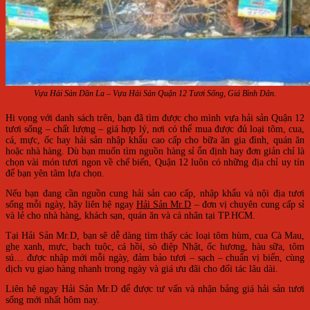
Vựa Hải Sản Dần La – Vựa Hải Sản Quận 12 Tươi Sống, Giá Bình Dân.
Hi vọng với danh sách trên, bạn đã tìm được cho mình vựa hải sản Quận 12
tươi sống – chất lượng – giá hợp lý, nơi có thể mua được đủ loại tôm, cua,
cá, mực, ốc hay hải sản nhập khẩu cao cấp cho bữa ăn gia đình, quán ăn
hoặc nhà hàng. Dù bạn muốn tìm nguồn hàng sỉ ổn định hay đơn giản chỉ là
chọn vài món tươi ngon về chế biến, Quận 12 luôn có những địa chỉ uy tín
để bạn yên tâm lựa chọn.
Nếu bạn đang cần nguồn cung hải sản cao cấp, nhập khẩu và nội địa tươi
sống mỗi ngày, hãy liên hệ ngay
Hải Sản Mr.D
– đơn vị chuyên cung cấp sỉ
và lẻ cho nhà hàng, khách sạn, quán ăn và cá nhân tại TP.HCM.
Tại Hải Sản Mr.D, bạn sẽ dễ dàng tìm thấy các loại tôm hùm, cua Cà Mau,
ghẹ xanh, mực, bạch tuộc, cá hồi, sò điệp Nhật, ốc hương, hàu sữa, tôm
sú… được nhập mới mỗi ngày, đảm bảo tươi – sạch – chuẩn vị biển, cùng
dịch vụ giao hàng nhanh trong ngày và giá ưu đãi cho đối tác lâu dài.
Liên hệ ngay Hải Sản Mr.D để được tư vấn và nhận bảng giá hải sản tươi
sống mới nhất hôm nay.