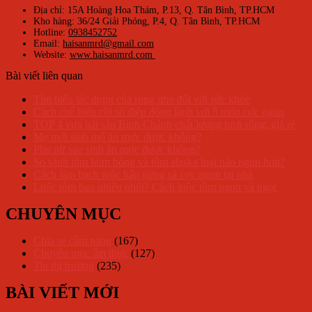
Địa chỉ: 15A Hoàng Hoa Thám, P.13, Q. Tân Bình, TP.HCM
Kho hàng: 36/24 Giải Phóng, P.4, Q. Tân Bình, TP.HCM
Hotline:
0938452752
Email:
haisanmrd@gmail.com
Website:
www.haisanmrd.com
Bài viết liên quan
Tìm hiểu tác dụng của rong nho đối với sức khỏe
Cách chế biến cồi sò điệp đông lạnh với 5 món cực ngon
TOP 4 vựa hải sản Bình Chánh chất lượng tươi sống, giá rẻ
Mẹ mới sinh mổ ăn mực được không?
Phụ nữ sau sinh ăn mực được không?
So sánh tôm hùm bông và tôm alaska loại nào ngon hơn?
Cách làm bạch tuộc hấp gừng sả cực ngon tại nhà
Luộc tôm bao nhiêu phút? Cách luộc tôm ngon và ngọt
CHUYÊN MỤC
Chia sẻ cẩm nang
(167)
Chuyên mục ẩm thực
(127)
Tin thị trường
(235)
BÀI VIẾT MỚI