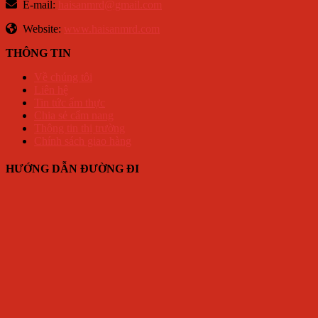
E-mail:
haisanmrd@gmail.com
Website:
www.haisanmrd.com
THÔNG TIN
Về chúng tôi
Liên hệ
Tin tức ẩm thực
Chia sẻ cẩm nang
Thông tin thị trường
Chính sách giao hàng
HƯỚNG DẪN ĐƯỜNG ĐI