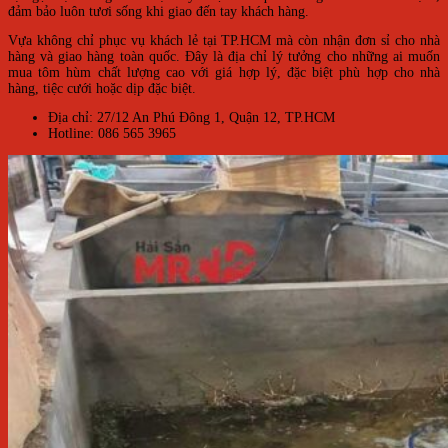
đảm bảo luôn tươi sống khi giao đến tay khách hàng.
Vựa không chỉ phục vụ khách lẻ tại TP.HCM mà còn nhận đơn sỉ cho nhà
hàng và giao hàng toàn quốc. Đây là địa chỉ lý tưởng cho những ai muốn
mua tôm hùm chất lượng cao với giá hợp lý, đặc biệt phù hợp cho nhà
hàng, tiệc cưới hoặc dịp đặc biệt.
Địa chỉ: 27/12 An Phú Đông 1, Quận 12, TP.HCM
Hotline: 086 565 3965