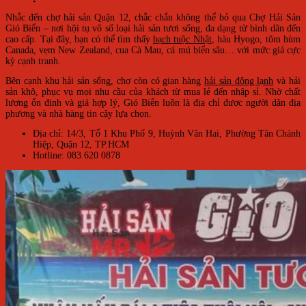
Nhắc đến chợ hải sản Quận 12, chắc chắn không thể bỏ qua Chợ Hải Sản
Gió Biển – nơi hội tụ vô số loại hải sản tươi sống, đa dạng từ bình dân đến
cao cấp. Tại đây, bạn có thể tìm thấy
bạch tuộc Nhật
, hàu Hyogo, tôm hùm
Canada, vẹm New Zealand, cua Cà Mau, cá mú biển sâu… với mức giá cực
kỳ cạnh tranh.
Bên cạnh khu hải sản sống, chợ còn có gian hàng
hải sản đông lạnh
và hải
sản khô, phục vụ mọi nhu cầu của khách từ mua lẻ đến nhập sỉ. Nhờ chất
lượng ổn định và giá hợp lý, Gió Biển luôn là địa chỉ được người dân địa
phương và nhà hàng tin cậy lựa chọn.
Địa chỉ: 14/3, Tổ 1 Khu Phố 9, Huỳnh Văn Hai, Phường Tân Chánh
Hiệp, Quận 12, TP.HCM
Hotline: 083 620 0878