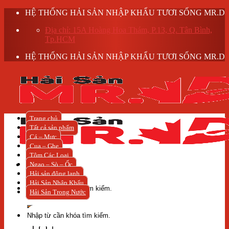
Skip
HỆ THỐNG HẢI SẢN NHẬP KHẨU TƯƠI SỐNG MR.D
to
Địa chỉ: 15A Hoàng Hoa Thám, P.13, Q. Tân Bình,
content
Tp.HCM
HỆ THỐNG HẢI SẢN NHẬP KHẨU TƯƠI SỐNG MR.D
Trang chủ
Tất cả sản phẩm
Cá – Mực
Cua – Ghẹ
Tôm Các Loại
Ngao – Sò – Ốc
Hải sản đông lạnh
Tìm
Hải Sản Nhập Khẩu
kiếm:
Hải Sản Trong Nước
Tìm
kiếm: