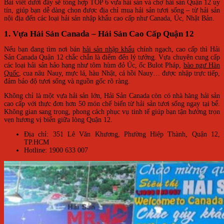
Bài viết dưới đây sẽ tổng hợp TOP 6 vựa hải sản và chợ hải sản Quận 12 uy
tín, giúp bạn dễ dàng chọn được địa chỉ mua hải sản tươi sống – từ hải sản
nội địa đến các loại hải sản nhập khẩu cao cấp như Canada, Úc, Nhật Bản.
1. Vựa Hải Sản Canada – Hải Sản Cao Cấp Quận 12
Nếu bạn đang tìm nơi bán
hải sản nhập khẩu
chính ngạch, cao cấp thì Hải
Sản Canada Quận 12 chắc chắn là điểm đến lý tưởng. Vựa chuyên cung cấp
các loại hải sản hảo hạng như tôm hùm đỏ Úc, ốc Bulot Pháp,
bào ngư Hàn
Quốc
, cua nâu Nauy, mực lá, hàu Nhật, cá hồi Nauy… được nhập trực tiếp,
đảm bảo độ tươi sống và nguồn gốc rõ ràng.
Không chỉ là một vựa hải sản lớn, Hải Sản Canada còn có nhà hàng hải sản
cao cấp với thực đơn hơn 50 món chế biến từ hải sản tươi sống ngay tại bể.
Không gian sang trọng, phong cách phục vụ tinh tế giúp bạn tận hưởng trọn
vẹn hương vị biển giữa lòng Quận 12.
Địa chỉ: 351 Lê Văn Khương, Phường Hiệp Thành, Quận 12,
TP.HCM
Hotline: 1900 633 007