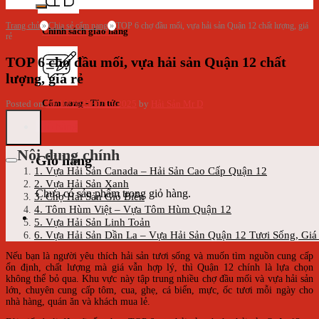
Trang chủ
»
Chia sẻ cẩm nang
»
TOP 6 chợ đầu mối, vựa hải sản Quận 12 chất lượng, giá
Chính sách giao hàng
rẻ
TOP 6 chợ đầu mối, vựa hải sản Quận 12 chất
lượng, giá rẻ
Cẩm nang - Tin tức
Posted on
10/10/2025
31/10/2025
by
Hải Sản Mr D
Giỏ hàng
Nội dung chính
Giỏ hàng
1. Vựa Hải Sản Canada – Hải Sản Cao Cấp Quận 12
2. Vựa Hải Sản Xanh
Chưa có sản phẩm trong giỏ hàng.
3. Chợ Hải Sản Gió Biển
4. Tôm Hùm Việt – Vựa Tôm Hùm Quận 12
5. Vựa Hải Sản Linh Toản
6. Vựa Hải Sản Dần La – Vựa Hải Sản Quận 12 Tươi Sống, Giá
Nếu bạn là người yêu thích hải sản tươi sống và muốn tìm nguồn cung cấp
ổn định, chất lượng mà giá vẫn hợp lý, thì Quận 12 chính là lựa chọn
không thể bỏ qua. Khu vực này tập trung nhiều chợ đầu mối và vựa hải sản
lớn, chuyên cung cấp tôm, cua, ghẹ, cá biển, mực, ốc tươi mỗi ngày cho
nhà hàng, quán ăn và khách mua lẻ.