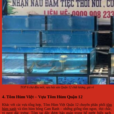
TOP 6 chợ đầu mối, vựa hải sản Quận 12 chất lượng, giá rẻ
4. Tôm Hùm Việt – Vựa Tôm Hùm Quận 12
Khác với các vựa tổng hợp, Tôm Hùm Việt Quận 12 chuyên phân phối
tôm
hùm xanh
và tôm hùm bông Cam Ranh – những giống tôm ngon, thịt chắc,
vị ngọt đặc trưng. Tôm tại đây được bảo quản trong bể nước biển sạch,