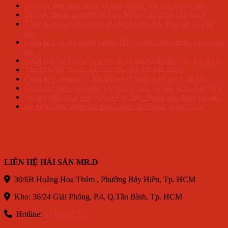
So sánh tôm hùm bông và tôm alaska loại nào ngon hơn?
Bé mấy tháng ăn được cá hồi? Một số điều mẹ cần lưu ý
Tổng hợp các món ngon từ còi sò điệp đơn giản, dễ làm tại
nhà
Cách làm cá hồi ngâm tương Hàn Quốc thơm ngon, bảo quản
lâu
Cách chế biến món ăn ngon từ cá hồi bổ dưỡng cho gia đình
Tìm hiểu tác dụng của rong nho đối với sức khỏe
Cách làm sashimi cá hồi không bị tanh, tươi ngon tại nhà
Cách chế biến mực khô xào măng món ăn hấp dẫn và dễ làm
Hướng dẫn cách chế biến còi sò điệp chuẩn nhà hàng tại nhà
Sò điệp đông lạnh: Giá bán, cách chọn mua và chế biến
LIÊN HỆ HẢI SẢN MR.D
30/6B Hoàng Hoa Thám , Phường Bảy Hiền, Tp. HCM
Kho: 36/24 Giải Phóng, P.4, Q.Tân Bình, Tp. HCM
Hotline:
0938.452.752