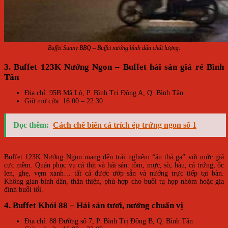
Buffet Sunny BBQ – Buffet nướng bình dân chất lượng.
3. Buffet 123K Nướng Ngon – Buffet hải sản giá rẻ Bình
Tân
Địa chỉ: 95B Mã Lò, P. Bình Trị Đông A, Q. Bình Tân
Giờ mở cửa: 16:00 – 22:30
Đọc thêm:
Cách chế biến cá trích ép trứng ngon số 1
Buffet 123K Nướng Ngon mang đến trải nghiệm “ăn thả ga” với mức giá
cực mềm. Quán phục vụ cả thịt và hải sản: tôm, mực, sò, hàu, cá trứng, ốc
len, ghẹ, vẹm xanh… tất cả được ướp sẵn và nướng trực tiếp tại bàn.
Không gian bình dân, thân thiện, phù hợp cho buổi tụ họp nhóm hoặc gia
đình buổi tối.
4. Buffet Khói 88 – Hải sản tươi, nướng chuẩn vị
Địa chỉ: 88 Đường số 7, P. Bình Trị Đông B, Q. Bình Tân