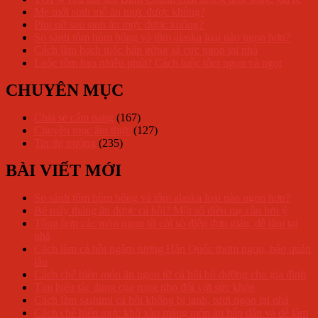
Mẹ mới sinh mổ ăn mực được không?
Phụ nữ sau sinh ăn mực được không?
So sánh tôm hùm bông và tôm alaska loại nào ngon hơn?
Cách làm bạch tuộc hấp gừng sả cực ngon tại nhà
Luộc tôm bao nhiêu phút? Cách luộc tôm ngon và ngọt
CHUYÊN MỤC
Chia sẻ cẩm nang
(167)
Chuyên mục ẩm thực
(127)
Tin thị trường
(235)
BÀI VIẾT MỚI
So sánh tôm hùm bông và tôm alaska loại nào ngon hơn?
Bé mấy tháng ăn được cá hồi? Một số điều mẹ cần lưu ý
Tổng hợp các món ngon từ còi sò điệp đơn giản, dễ làm tại
nhà
Cách làm cá hồi ngâm tương Hàn Quốc thơm ngon, bảo quản
lâu
Cách chế biến món ăn ngon từ cá hồi bổ dưỡng cho gia đình
Tìm hiểu tác dụng của rong nho đối với sức khỏe
Cách làm sashimi cá hồi không bị tanh, tươi ngon tại nhà
Cách chế biến mực khô xào măng món ăn hấp dẫn và dễ làm