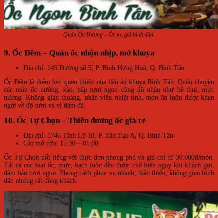
Quán Ốc Hương – Ốc to, giá bình dân.
9. Ốc Đêm – Quán ốc nhộn nhịp, mở khuya
Địa chỉ: 145 Đường số 5, P. Bình Hưng Hoà, Q. Bình Tân
Ốc Đêm là điểm hẹn quen thuộc của dân ăn khuya Bình Tân. Quán chuyên
các món ốc nướng, xào, hấp tươi ngon cùng đồ nhậu như bê thui, mực
nướng. Không gian thoáng, nhân viên nhiệt tình, món ăn luôn được khen
ngợi về độ tươi và vị đậm đà.
10. Ốc Tự Chọn – Thiên đường ốc giá rẻ
Địa chỉ: 1746 Tỉnh Lộ 10, P. Tân Tạo A, Q. Bình Tân
Giờ mở cửa: 15:30 – 01:00
Ốc Tự Chọn nổi tiếng với thực đơn phong phú và giá chỉ từ 30.000đ/món.
Tất cả các loại ốc, mực, bạch tuộc đều được chế biến ngay khi khách gọi,
đảm bảo tươi ngon. Phong cách phục vụ nhanh, thân thiện, không gian bình
dân nhưng rất đông khách.