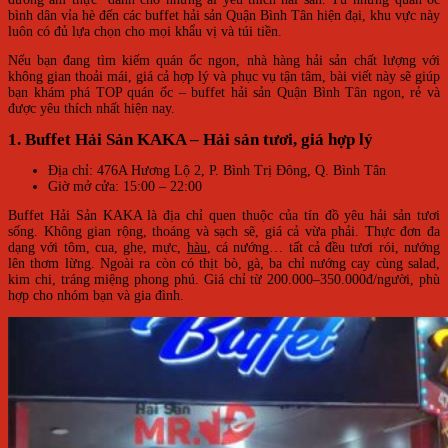
bình dân vỉa hè đến các buffet hải sản Quận Bình Tân hiện đại, khu vực này
luôn có đủ lựa chọn cho mọi khẩu vị và túi tiền.
Nếu bạn đang tìm kiếm quán ốc ngon, nhà hàng hải sản chất lượng với
không gian thoải mái, giá cả hợp lý và phục vụ tận tâm, bài viết này sẽ giúp
bạn khám phá TOP quán ốc – buffet hải sản Quận Bình Tân ngon, rẻ và
được yêu thích nhất hiện nay.
1. Buffet Hải Sản KAKA – Hải sản tươi, giá hợp lý
Địa chỉ: 476A Hương Lộ 2, P. Bình Trị Đông, Q. Bình Tân
Giờ mở cửa: 15:00 – 22:00
Buffet Hải Sản KAKA là địa chỉ quen thuộc của tín đồ yêu hải sản tươi
sống. Không gian rộng, thoáng và sạch sẽ, giá cả vừa phải. Thực đơn đa
dạng với tôm, cua, ghẹ, mực,
hàu
, cá nướng… tất cả đều tươi rói, nướng
lên thơm lừng. Ngoài ra còn có thịt bò, gà, ba chỉ nướng cay cùng salad,
kim chi, tráng miệng phong phú. Giá chỉ từ 200.000–350.000đ/người, phù
hợp cho nhóm bạn và gia đình.