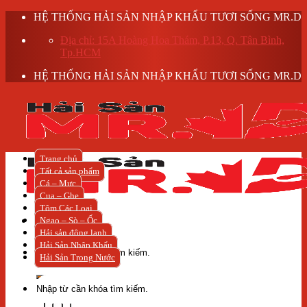
Skip
HỆ THỐNG HẢI SẢN NHẬP KHẨU TƯƠI SỐNG MR.D
to
Địa chỉ: 15A Hoàng Hoa Thám, P.13, Q. Tân Bình,
content
Tp.HCM
HỆ THỐNG HẢI SẢN NHẬP KHẨU TƯƠI SỐNG MR.D
Trang chủ
Tất cả sản phẩm
Cá – Mực
Cua – Ghẹ
Tôm Các Loại
Ngao – Sò – Ốc
Hải sản đông lạnh
Tìm
Hải Sản Nhập Khẩu
kiếm:
Hải Sản Trong Nước
Tìm
kiếm: