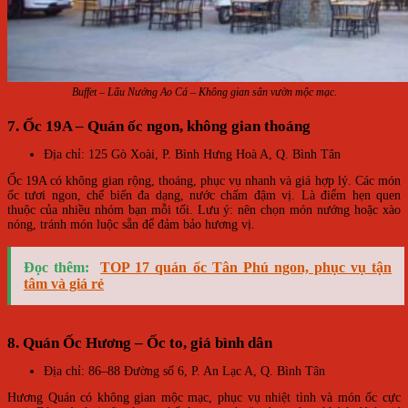
Buffet – Lẩu Nướng Ao Cá – Không gian sân vườn mộc mạc.
7. Ốc 19A – Quán ốc ngon, không gian thoáng
Địa chỉ: 125 Gò Xoài, P. Bình Hưng Hoà A, Q. Bình Tân
Ốc 19A có không gian rộng, thoáng, phục vụ nhanh và giá hợp lý. Các món
ốc tươi ngon, chế biến đa dạng, nước chấm đậm vị. Là điểm hẹn quen
thuộc của nhiều nhóm bạn mỗi tối. Lưu ý: nên chọn món nướng hoặc xào
nóng, tránh món luộc sẵn để đảm bảo hương vị.
Đọc thêm:
TOP 17 quán ốc Tân Phú ngon, phục vụ tận
tâm và giá rẻ
8. Quán Ốc Hương – Ốc to, giá bình dân
Địa chỉ: 86–88 Đường số 6, P. An Lạc A, Q. Bình Tân
Hương Quán có không gian mộc mạc, phục vụ nhiệt tình và món ốc cực