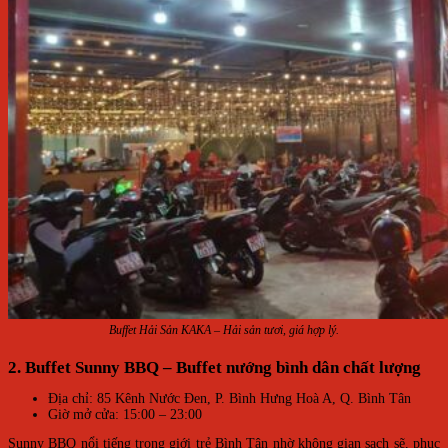
Buffet Hải Sản KAKA – Hải sản tươi, giá hợp lý.
2. Buffet Sunny BBQ – Buffet nướng bình dân chất lượng
Địa chỉ: 85 Kênh Nước Đen, P. Bình Hưng Hoà A, Q. Bình Tân
Giờ mở cửa: 15:00 – 23:00
Sunny BBQ nổi tiếng trong giới trẻ Bình Tân nhờ không gian sạch sẽ, phục