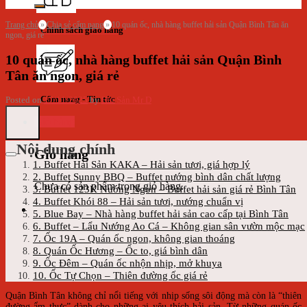
Trang chủ
»
Chia sẻ cẩm nang
»
10 quán ốc, nhà hàng buffet hải sản Quận Bình Tân ăn
Chính sách giao hàng
ngon, giá rẻ
10 quán ốc, nhà hàng buffet hải sản Quận Bình
Tân ăn ngon, giá rẻ
Cẩm nang - Tin tức
Posted on
17/11/2025
by
Hải Sản Mr D
Giỏ hàng
Nội dung chính
Giỏ hàng
1. Buffet Hải Sản KAKA – Hải sản tươi, giá hợp lý
2. Buffet Sunny BBQ – Buffet nướng bình dân chất lượng
Chưa có sản phẩm trong giỏ hàng.
3. Buffet 123K Nướng Ngon – Buffet hải sản giá rẻ Bình Tân
4. Buffet Khói 88 – Hải sản tươi, nướng chuẩn vị
5. Blue Bay – Nhà hàng buffet hải sản cao cấp tại Bình Tân
6. Buffet – Lẩu Nướng Ao Cá – Không gian sân vườn mộc mạc
7. Ốc 19A – Quán ốc ngon, không gian thoáng
8. Quán Ốc Hương – Ốc to, giá bình dân
9. Ốc Đêm – Quán ốc nhộn nhịp, mở khuya
10. Ốc Tự Chọn – Thiên đường ốc giá rẻ
Quận Bình Tân không chỉ nổi tiếng với nhịp sống sôi động mà còn là “thiên
đường ẩm thực” dành cho những ai yêu thích hải sản. Từ những quán ốc