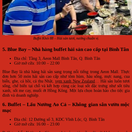
Buffet Khói 88 – Hải sản tươi, nướng chuẩn vị.
5. Blue Bay – Nhà hàng buffet hải sản cao cấp tại Bình Tân
Địa chỉ: Tầng 3, Aeon Mall Bình Tân, Q. Bình Tân
Giờ mở cửa: 10:00 – 22:00
Blue Bay là nhà hàng hải sản sang trọng nổi tiếng trong Aeon Mall. Thực
đơn hơn 50 món hải sản cao cấp như tôm hùm, hàu sống, mực nang, cua
biển, ghẹ, cá hồi, cá thu Nhật,
vẹm xanh New Zealand
… Hải sản luôn tươi
sống, chế biến tại chỗ và kết hợp cùng các loại sốt đặc trưng như sốt tiêu
xanh, sốt me cay, muối ớt Hồng Kông. Một lựa chọn hoàn hảo cho tiệc gia
đình và doanh nghiệp.
6. Buffet – Lẩu Nướng Ao Cá – Không gian sân vườn mộc
mạc
Địa chỉ: 12 Đường số 3, KDC Vĩnh Lộc, Q. Bình Tân
Giờ mở cửa: 16:00 – 23:00