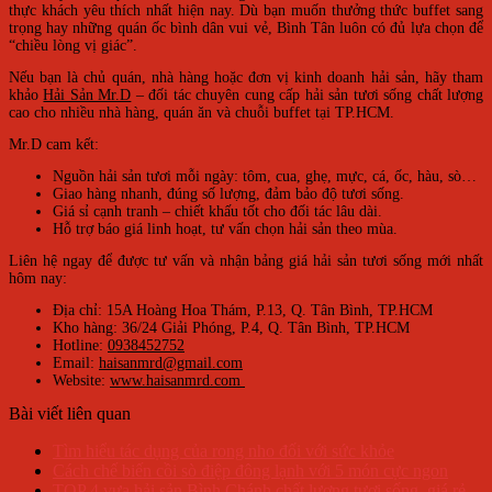
thực khách yêu thích nhất hiện nay. Dù bạn muốn thưởng thức buffet sang
trọng hay những quán ốc bình dân vui vẻ, Bình Tân luôn có đủ lựa chọn để
“chiều lòng vị giác”.
Nếu bạn là chủ quán, nhà hàng hoặc đơn vị kinh doanh hải sản, hãy tham
khảo
Hải Sản Mr.D
– đối tác chuyên cung cấp hải sản tươi sống chất lượng
cao cho nhiều nhà hàng, quán ăn và chuỗi buffet tại TP.HCM.
Mr.D cam kết:
Nguồn hải sản tươi mỗi ngày: tôm, cua, ghẹ, mực, cá, ốc, hàu, sò…
Giao hàng nhanh, đúng số lượng, đảm bảo độ tươi sống.
Giá sỉ cạnh tranh – chiết khấu tốt cho đối tác lâu dài.
Hỗ trợ báo giá linh hoạt, tư vấn chọn hải sản theo mùa.
Liên hệ ngay để được tư vấn và nhận bảng giá hải sản tươi sống mới nhất
hôm nay:
Địa chỉ: 15A Hoàng Hoa Thám, P.13, Q. Tân Bình, TP.HCM
Kho hàng: 36/24 Giải Phóng, P.4, Q. Tân Bình, TP.HCM
Hotline:
0938452752
Email:
haisanmrd@gmail.com
Website:
www.haisanmrd.com
Bài viết liên quan
Tìm hiểu tác dụng của rong nho đối với sức khỏe
Cách chế biến cồi sò điệp đông lạnh với 5 món cực ngon
TOP 4 vựa hải sản Bình Chánh chất lượng tươi sống, giá rẻ