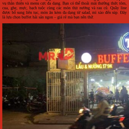
vụ thân thiện và menu cực đa dạng. Bạn có thể thoải mái thưởng thức tôm,
cua, ghẹ, mực, bạch tuộc cùng các món thịt nướng và rau củ. Quầy line
được bổ sung liên tục, món ăn kèm đa dạng từ salad, mì xào đến súp. Đây
là lựa chọn buffet hải sản ngon – giá rẻ mà bạn nên thử.