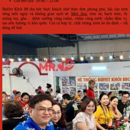
Giờ mở cửa: 16:00 – 22:00
Buffet Khói 88 thu hút thực khách nhờ thực đơn phong phú, hải sản tươi
sống mỗi ngày và không gian sạch sẽ.
Mực ống
, tôm sú, bạch tuộc, ốc
móng tay, ghẹ… được nướng vàng ruộm, chấm cùng nước chấm đậm vị,
tạo nên hương vị khó quên. Giá cả hợp lý, chất lượng món ăn ổn định – rất
đáng để thử.