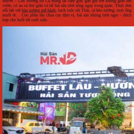
Buffet – Lẩu Nướng Ao Cá mang lại cảm giác gần gũi với không gian sân
vườn, có ao cá thư giãn và bể hải sản tươi sống ngay trong quán. Thực đơn
nổi bật với
hàu nướng mỡ hành
, bạch tuộc sốt Thái, cá kèo nướng, mực ống
muối ớt… Còn phần lẩu chua cay đậm vị, hải sản nhúng tươi ngọt – thích
hợp cho buổi tối cuối tuần.