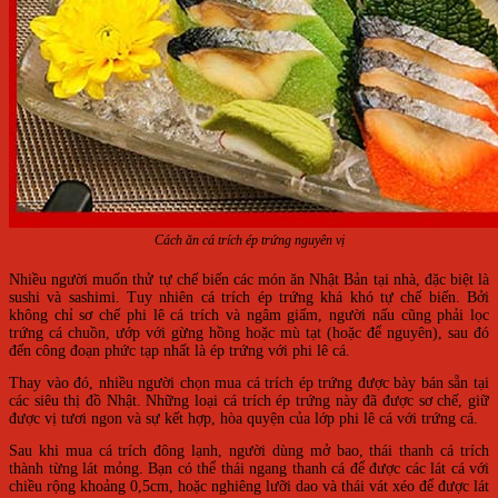
Cách ăn cá trích ép trứng nguyên vị
Nhiều người muốn thử tự chế biến các món ăn Nhật Bản tại nhà, đặc biệt là
sushi và sashimi. Tuy nhiên cá trích ép trứng khá khó tự chế biến. Bởi
không chỉ sơ chế phi lê cá trích và ngâm giấm, người nấu cũng phải lọc
trứng cá chuồn, ướp với gừng hồng hoặc mù tạt (hoặc để nguyên), sau đó
đến công đoạn phức tạp nhất là ép trứng với phi lê cá.
Thay vào đó, nhiều người chọn mua cá trích ép trứng được bày bán sẵn tại
các siêu thị đồ Nhật. Những loại cá trích ép trứng này đã được sơ chế, giữ
được vị tươi ngon và sự kết hợp, hòa quyện của lớp phi lê cá với trứng cá.
Sau khi mua cá trích đông lạnh, người dùng mở bao, thái thanh cá trích
thành từng lát mỏng. Bạn có thể thái ngang thanh cá để được các lát cá với
chiều rộng khoảng 0,5cm, hoặc nghiêng lưỡi dao và thái vát xéo để được lát