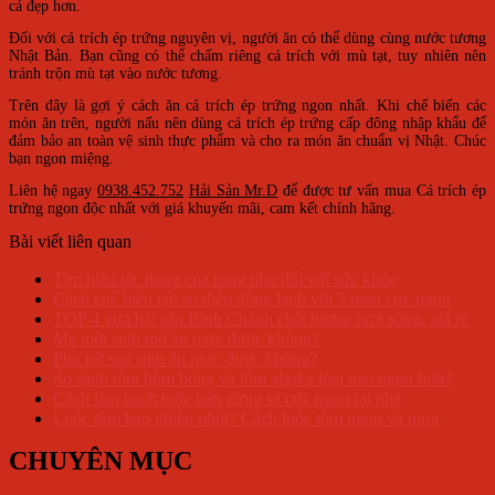
cá đẹp hơn.
Đối với cá trích ép trứng nguyên vị, người ăn có thể dùng cùng nước tương
Nhật Bản. Bạn cũng có thể chấm riêng cá trích với mù tạt, tuy nhiên nên
tránh trộn mù tạt vào nước tương.
Trên đây là gợi ý cách ăn cá trích ép trứng ngon nhất. Khi chế biến các
món ăn trên, người nấu nên dùng cá trích ép trứng cấp đông nhập khẩu để
đảm bảo an toàn vệ sinh thực phẩm và cho ra món ăn chuẩn vị Nhật. Chúc
bạn ngon miệng.
Liên hệ ngay
0938.452.752
Hải Sản Mr.D
để được tư vấn mua Cá trích ép
trứng ngon độc nhất với giá khuyến mãi, cam kết chính hãng.
Bài viết liên quan
Tìm hiểu tác dụng của rong nho đối với sức khỏe
Cách chế biến cồi sò điệp đông lạnh với 5 món cực ngon
TOP 4 vựa hải sản Bình Chánh chất lượng tươi sống, giá rẻ
Mẹ mới sinh mổ ăn mực được không?
Phụ nữ sau sinh ăn mực được không?
So sánh tôm hùm bông và tôm alaska loại nào ngon hơn?
Cách làm bạch tuộc hấp gừng sả cực ngon tại nhà
Luộc tôm bao nhiêu phút? Cách luộc tôm ngon và ngọt
CHUYÊN MỤC