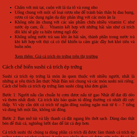
Chấm với mù tạt, cuộn với lá tía tô và rong nho
Uống chung với một số loại rượu nhẹ để tránh bản thân bị đau bụng,
rượu có tác dụng ngăn dạ dày phản ứng với các món ăn lạ
Không nên ăn chung với các sản phẩm chứa nhiều vitamin C như
nước ép cam, ổi… Vitamin kết hợp với những hải sản như cá trích
đôi khi sẽ gây ra hiện tượng ngộ độc
Không uống nước trà sau khi ăn hải sản, thành phần trong nước trà
khi kết hợp với thịt cá có thể khiến ta cảm giác đầy hơi khó tiêu và
buồn nôn.
Xem thêm: Giá cá trích ép trứng trên thị trường
Cách chế biến sushi cá trích ép trứng
Sushi cá trích ép trứng là món ăn quen thuộc với nhiều người, nhất là
những ai yêu thích ẩm thực Nhật Bản nói chung và các món sushi nói riêng.
Cách chế biến cá trích ép trứng làm sushi cũng khá đơn giản.
Bước 1: Người nấu cần chuẩn bị cơm được nấu từ gạo Nhật để đạt độ dẻo
và thơm nhất định. Cá trích khi bảo quản tủ đông thường có nhiệt độ cực
thấp. Vì vậy cần dời cá trích từ ngăn đông xuống ngăn mát từ 6 – 7 tiếng
và dùng hết một lần, không tái đông.
Bước 2:
Bạn mở túi và lấy thanh cá đặt ngang lên thớt sạch. Dùng dao thật
bén để thái cá, nghiêng lưỡi dao để lát cá đẹp hơn.
Cá trích sushi thì chúng ta dùng phần cá trích đã được làm thành cá trích ép