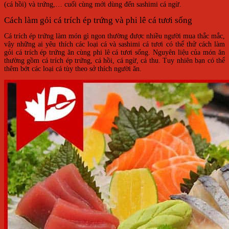
(cá hồi) và trứng,… cuối cùng mới dùng đến sashimi cá ngừ.
Cách làm gỏi cá trích ép trứng và phi lê cá tươi sống
Cá trích ép trứng làm món gì ngon thường được nhiều người mua thắc mắc,
vậy những ai yêu thích các loại cá và sashimi cá tươi có thể thử cách làm
gỏi cá trích ép trứng ăn cùng phi lê cá tươi sống. Nguyên liệu của món ăn
thường gồm cá trích ép trứng, cá hồi, cá ngừ, cá thu. Tuy nhiên bạn có thể
thêm bớt các loại cá tùy theo sở thích người ăn.