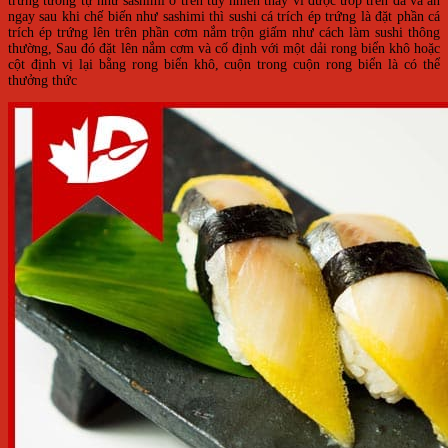
trứng tương tự như sashimi ở trên tuy nhiên thay vì được ướp trên đá và ăn
ngay sau khi chế biến như sashimi thì sushi cá trích ép trứng là đặt phần cá
trích ép trứng lên trên phần cơm nắm trộn giấm như cách làm sushi thông
thường,
Sau đó đặt lên nắm cơm và cố định với một dải rong biển khô hoặc
cột định vị lại bằng rong biển khô, cuộn trong cuộn rong biển là có thể
thưởng thức