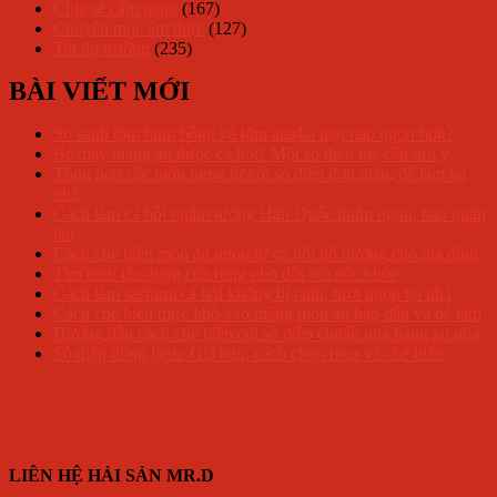
Chia sẻ cẩm nang
(167)
Chuyên mục ẩm thực
(127)
Tin thị trường
(235)
BÀI VIẾT MỚI
So sánh tôm hùm bông và tôm alaska loại nào ngon hơn?
Bé mấy tháng ăn được cá hồi? Một số điều mẹ cần lưu ý
Tổng hợp các món ngon từ còi sò điệp đơn giản, dễ làm tại
nhà
Cách làm cá hồi ngâm tương Hàn Quốc thơm ngon, bảo quản
lâu
Cách chế biến món ăn ngon từ cá hồi bổ dưỡng cho gia đình
Tìm hiểu tác dụng của rong nho đối với sức khỏe
Cách làm sashimi cá hồi không bị tanh, tươi ngon tại nhà
Cách chế biến mực khô xào măng món ăn hấp dẫn và dễ làm
Hướng dẫn cách chế biến còi sò điệp chuẩn nhà hàng tại nhà
Sò điệp đông lạnh: Giá bán, cách chọn mua và chế biến
LIÊN HỆ HẢI SẢN MR.D