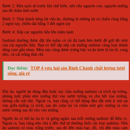
Bước 2: Rửa sạch sẽ trước khi chế biến, nên rửa nguyên con, nguyên miếng
sau đó thấm khô nước
Bước 3: Thái thành từng lát vừa ăn, thường là những lát có chiều rộng bằng
2 ngón tay, chiều dài bằng 3 đốt ngón tay
Bước 4: Xếp các nguyên liệu lên mâm lạnh
Sashimi thường được đặt lên mâm có rải đá lạnh bên dưới để giữ độ tươi
của các nguyên liệu. Bạn có thể sắp xếp các miếng sashimi cùng loại thành
từng cụm gần nhau. Món này cũng được trưng bày và ăn kèm lá tía tô, rong
nho, củ cải trắng thái chỉ.
Đọc thêm:
TOP 4 vựa hải sản Bình Chánh chất lượng tươi
sống, giá rẻ
Khi ăn, người ăn dùng đũa hoặc tay cầm miếng sashimi cá trích ép trứng,
nhúng một phần nhỏ miếng thịt vào nước tương và cho hết vào miệng,
không cắn nát thịt. Ngoài ra, bạn cũng có thể dùng đũa đặt một ít mù tạt
vào giữa miếng cá trích, sau đó cuộn lại và chấm một góc miếng cá vào
nước tương sau đó cho vào miệng.
Người ăn có thể ăn tía tô và gừng ngâm sau mỗi miếng sashimi để điều vị.
Ngoài ra, bạn cũng nên chú ý đến thứ tự thưởng thức các loại sashimi. Nên
ăn sashimi có màu trắng trước, sau đó đến màu bạc, đỏ, rồi đến màu cam