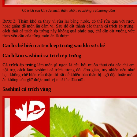
Cá trích sau khi rửa sạch, thấm khô, róc xương, rút xương dăm
Bước 3: Thấm khô cá thay vì rửa lại bằng nước, có thể rửa qua với rượu
hoặc giấm để món ăn đậm vị. Sau đó cắt thành các thanh cá trích ép trứng,
cách thái cá trích ép trứng này không quá phức tạp, chỉ cần cắt vuông vức
theo yêu cầu của từng món ăn là được.
Cách chế biến cá trích ép trứng sau khi sơ chế
Cách làm sashimi cá trích ép trứng
Cá trích ép trứng
làm món gì ngon là câu hỏi muôn thuở của các chị em
nội trợ, cách làm sashimi cá trích tương đối đơn giản, tuy nhiên nếu như
bạn không chế biến cẩn thận thì rất dễ khiến bản thân bị ngộ độc hoặc món
ăn không còn giữ được mùi vị như lúc đầu nữa.
Sashimi cá trích vàng