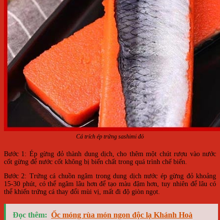
Cá trích ép trứng sashimi đỏ
Bước 1: Ép gừng đỏ thành dung dịch, cho thêm một chút rượu vào nước
cốt gừng để nước cốt không bị biến chất trong quá trình chế biến.
Bước 2: Trứng cá chuồn ngâm trong dung dịch nước ép gừng đỏ khoảng
15-30 phút, có thể ngâm lâu hơn để tạo màu đậm hơn, tuy nhiên để lâu có
thể khiến trứng cá thay đổi mùi vị, mất đi độ giòn ngọt.
Đọc thêm:
Ốc móng rùa món ngon độc lạ Khánh Hoà