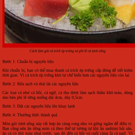
Cách làm gỏi cá trích ép trứng và phi lê cá tươi sống
Bước 1: Chuẩn bị nguyên liệu
Khi chuẩn bị, bạn có thể mua thanh cá trích ép trứng cấp đông để tiết kiệm
thời gian. Vì cá trích ép trứng khó tự chế biến hơn các nguyên liệu còn lại.
Bước 2: Rửa sạch và thái lát các nguyên liệu
Các loại cá như cá hồi, cá ngừ, cá thu được làm sạch thấm khô máu, dùng
dao bén phi lê từng miếng dài 4cm, dày 0,5cm.
Bước 3: Đặt các nguyên liệu lên khay lạnh
Bước 4: Thưởng thức thành quả
Món gỏi tươi sống này rất hợp ăn cùng rong nho và gừng ngâm để điều vị.
Bạn cũng nên ăn từng món cá theo thứ tự tương tự khi ăn sashimi hải sản,
ăn cá có thịt màu nhạt trước, sau đó đến cá hồi và cuối cùng là cá ngừ. Vì