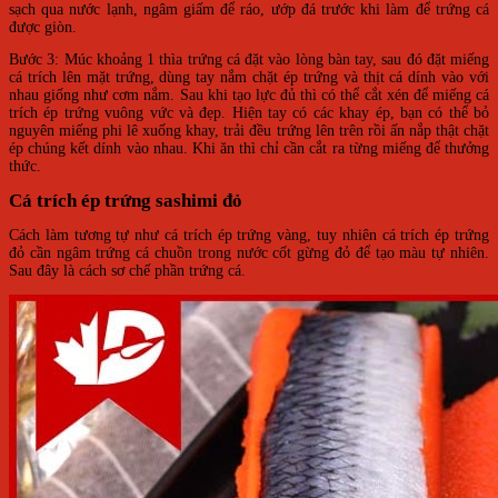
sạch qua nước lạnh, ngâm giấm để ráo, ướp đá trước khi làm để trứng cá
được giòn.
Bước 3: Múc khoảng 1 thìa trứng cá đặt vào lòng bàn tay, sau đó đặt miếng
cá trích lên mặt trứng, dùng tay nắm chặt ép trứng và thịt cá dính vào với
nhau giống như cơm nắm. Sau khi tạo lực đủ thì có thể cắt xén để miếng cá
trích ép trứng vuông vức và đẹp. Hiện tay có các khay ép, bạn có thể bỏ
nguyên miếng phi lê xuống khay, trải đều trứng lên trên rồi ấn nắp thật chặt
ép chúng kết dính vào nhau. Khi ăn thì chỉ cần cắt ra từng miếng để thưởng
thức.
Cá trích ép trứng sashimi đỏ
Cách làm tương tự như cá trích ép trứng vàng, tuy nhiên cá trích ép trứng
đỏ cần ngâm trứng cá chuồn trong nước cốt gừng đỏ để tạo màu tự nhiên.
Sau đây là cách sơ chế phần trứng cá.