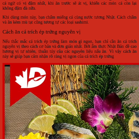
cá ngừ có vị đậm nhất, khi ăn trước sẽ át vị, khiến các món cá còn lại
không đậm đà nữa.
Khi dùng món này, bạn chấm miếng cá cùng nước tương Nhật. Cách chấm
và ăn kèm mù tạt cũng tương tự các loại sashimi.
Cách ăn cá trích ép trứng nguyên vị
Nếu thắc mắc cá trích ép trứng làm món gì ngon, bạn chỉ cần ăn cá trích
nguyên vị theo cách cơ bản và đơn giản nhất. Bởi ẩm thực Nhật Bản đề cao
hương vị tự nhiên, thuần túy của các nguyên liệu nấu ăn. Vì vậy cách ăn
này sẽ giúp bạn cảm nhận rõ ràng vị ngon của cá trích ép trứng