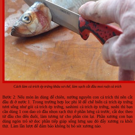
Cách làm cá trích ép trứng khâu sơ chế, làm sạch cắt đầu moi ruột cá trích
Bước 2: Nếu món ăn dùng để chiên, nướng nguyên con cá trích thì nên cắt
đầu đi ở nước 1. Trong trường hợp lọc phi lê để chế biến cá trích ép trứng
tươi sống như gỏi cá trích ép trứng, sashimi cá trích ép trứng, sushi thì bạn
cần dùng 1 con dao có đầu nhọn rạch thịt ở phần lưng cá trước, cắt dọc theo
từ đầu cho đến đuôi, làm tương tự cho phần còn lại. Phần xương con bạn
dùng ngón trỏ sờ dọc phần tiếp giáp sống lưng sau đó đẩy xương ra khỏi
thịt. Làm lần lượt để đảm bảo không bị bỏ sót xương nào.