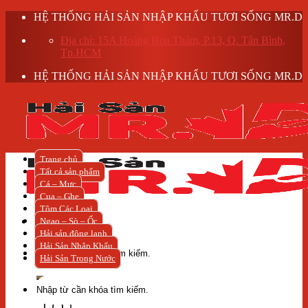
Skip
HỆ THỐNG HẢI SẢN NHẬP KHẨU TƯƠI SỐNG MR.D
to
Địa chỉ: 15A Hoàng Hoa Thám, P.13, Q. Tân Bình,
content
Tp.HCM
HỆ THỐNG HẢI SẢN NHẬP KHẨU TƯƠI SỐNG MR.D
Trang chủ
Tất cả sản phẩm
Cá – Mực
Cua – Ghẹ
Tôm Các Loại
Ngao – Sò – Ốc
Hải sản đông lạnh
Tìm
Hải Sản Nhập Khẩu
kiếm:
Hải Sản Trong Nước
Tìm
kiếm: