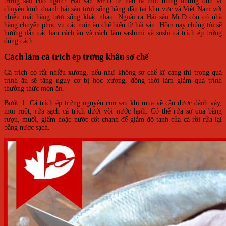
trứng sao cho ngon? Hải sản Mr.D tự hào là một trong những đơn vị
chuyên kinh doanh hải sản tươi sống hàng đầu tại khu vực và Việt Nam với
nhiều mặt hàng tươi sống khác nhau. Ngoài ra Hải sản Mr.D còn có nhà
hàng chuyên phục vụ các món ăn chế biến từ hải sản. Hôm nay chúng tôi sẽ
hướng dẫn các bạn cách ăn và cách làm sashimi và sushi cá trích ép trứng
đúng cách.
Cách làm cá trích ép trứng khâu sơ chế
Cá trích có rất nhiều xương, nếu như không sơ chế kĩ càng thì trong quá
trình ăn sẽ tăng nguy cơ bị hóc xương, đồng thời làm giảm quá trình
thưởng thức món ăn.
Bước 1: Cá trích ép trứng nguyên con sau khi mua về cần được đánh vảy,
moi ruột, rửa sạch cá trích dưới vòi nước lạnh. Có thể rửa sơ qua bằng
rượu, muối, giấm hoặc nước cốt chanh để giảm độ tanh của cá rồi rửa lại
bằng nước sạch.