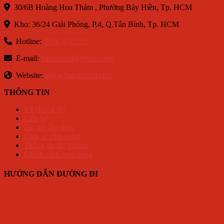
30/6B Hoàng Hoa Thám , Phường Bảy Hiền, Tp. HCM
Kho: 36/24 Giải Phóng, P.4, Q.Tân Bình, Tp. HCM
Hotline:
0938.452.752
E-mail:
haisanmrd@gmail.com
Website:
www.haisanmrd.com
THÔNG TIN
Về chúng tôi
Liên hệ
Tin tức ẩm thực
Chia sẻ cẩm nang
Thông tin thị trường
Chính sách giao hàng
HƯỚNG DẪN ĐƯỜNG ĐI