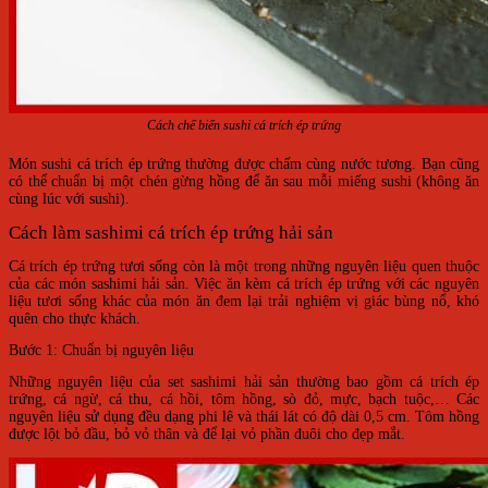
Cách chế biến sushi cá trích ép trứng
Món sushi cá trích ép trứng thường được chấm cùng nước tương. Bạn cũng
có thể chuẩn bị một chén gừng hồng để ăn sau mỗi miếng sushi (không ăn
cùng lúc với sushi).
Cách làm sashimi cá trích ép trứng hải sản
Cá trích ép trứng tươi sống còn là một trong những nguyên liệu quen thuộc
của các món sashimi hải sản. Việc ăn kèm cá trích ép trứng với các nguyên
liệu tươi sống khác của món ăn đem lại trải nghiệm vị giác bùng nổ, khó
quên cho thực khách.
Bước 1: Chuẩn bị nguyên liệu
Những nguyên liệu của set sashimi hải sản thường bao gồm cá trích ép
trứng, cá ngừ, cá thu, cá hồi, tôm hồng, sò đỏ, mực, bạch tuộc,… Các
nguyên liệu sử dụng đều dạng phi lê và thái lát có độ dài 0,5 cm. Tôm hồng
được lột bỏ đầu, bỏ vỏ thân và để lại vỏ phần đuôi cho đẹp mắt.