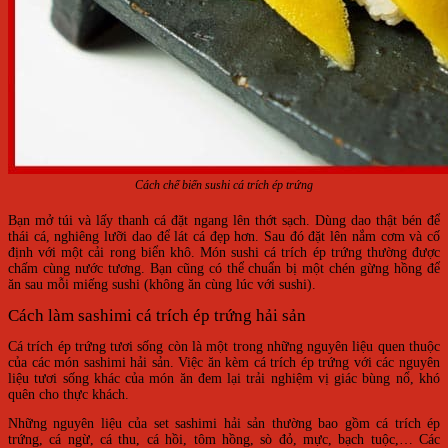
Cách chế biến sushi cá trích ép trứng
Bạn mở túi và lấy thanh cá đặt ngang lên thớt sạch. Dùng dao thật bén để
thái cá, nghiêng lưỡi dao để lát cá đẹp hơn. Sau đó đặt lên nắm cơm và cố
định với một cải rong biển khô. Món sushi cá trích ép trứng thường được
chấm cùng nước tương. Bạn cũng có thể chuẩn bị một chén gừng hồng để
ăn sau mỗi miếng sushi (không ăn cùng lúc với sushi).
Cách làm sashimi cá trích ép trứng hải sản
Cá trích ép trứng tươi sống còn là một trong những nguyên liệu quen thuộc
của các món sashimi hải sản. Việc ăn kèm cá trích ép trứng với các nguyên
liệu tươi sống khác của món ăn đem lại trải nghiệm vị giác bùng nổ, khó
quên cho thực khách.
Những nguyên liệu của set sashimi hải sản thường bao gồm cá trích ép
trứng, cá ngừ, cá thu, cá hồi, tôm hồng, sò đỏ, mực, bạch tuộc,… Các