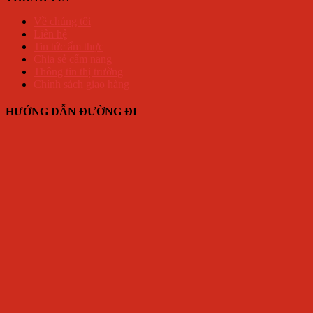
Về chúng tôi
Liên hệ
Tin tức ẩm thực
Chia sẻ cẩm nang
Thông tin thị trường
Chính sách giao hàng
HƯỚNG DẪN ĐƯỜNG ĐI