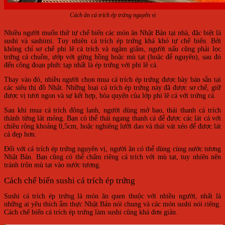
Cách ăn cá trích ép trứng nguyên vị
Nhiều người muốn thử tự chế biến các món ăn Nhật Bản tại nhà, đặc biệt là
sushi và sashimi. Tuy nhiên cá trích ép trứng khá khó tự chế biến. Bởi
không chỉ sơ chế phi lê cá trích và ngâm giấm, người nấu cũng phải lọc
trứng cá chuồn, ướp với gừng hồng hoặc mù tạt (hoặc để nguyên), sau đó
đến công đoạn phức tạp nhất là ép trứng với phi lê cá.
Thay vào đó, nhiều người chọn mua cá trích ép trứng được bày bán sẵn tại
các siêu thị đồ Nhật. Những loại cá trích ép trứng này đã được sơ chế, giữ
được vị tươi ngon và sự kết hợp, hòa quyện của lớp phi lê cá với trứng cá.
Sau khi mua cá trích đông lạnh, người dùng mở bao, thái thanh cá trích
thành từng lát mỏng. Bạn có thể thái ngang thanh cá để được các lát cá với
chiều rộng khoảng 0,5cm, hoặc nghiêng lưỡi dao và thái vát xéo để được lát
cá đẹp hơn.
Đối với cá trích ép trứng nguyên vị, người ăn có thể dùng cùng nước tương
Nhật Bản. Bạn cũng có thể chấm riêng cá trích với mù tạt, tuy nhiên nên
tránh trộn mù tạt vào nước tương.
Cách chế biến sushi cá trích ép trứng
Sushi cá trích ép trứng là món ăn quen thuộc với nhiều người, nhất là
những ai yêu thích ẩm thực Nhật Bản nói chung và các món sushi nói riêng.
Cách chế biến cá trích ép trứng làm sushi cũng khá đơn giản.