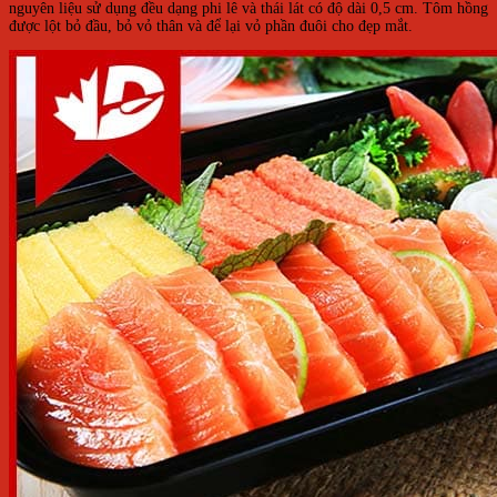
nguyên liệu sử dụng đều dạng phi lê và thái lát có độ dài 0,5 cm. Tôm hồng
được lột bỏ đầu, bỏ vỏ thân và để lại vỏ phần đuôi cho đẹp mắt.