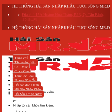
Skip
HỆ THỐNG HẢI SẢN NHẬP KHẨU TƯƠI SỐNG MR.D
to
Địa chỉ: 15A Hoàng Hoa Thám, P.13, Q. Tân Bình,
content
Tp.HCM
HỆ THỐNG HẢI SẢN NHẬP KHẨU TƯƠI SỐNG MR.D
Trang chủ
Tất cả sản phẩm
Cá – Mực
Cua – Ghẹ
Tôm Các Loại
Ngao – Sò – Ốc
Hải sản đông lạnh
Tìm
Hải Sản Nhập Khẩu
kiếm:
Hải Sản Trong Nước
Tìm
kiếm: