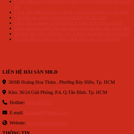
Cách làm cá hồi ngâm tương Hàn Quốc thơm ngon, bảo quản
lâu
Cách chế biến món ăn ngon từ cá hồi bổ dưỡng cho gia đình
Tìm hiểu tác dụng của rong nho đối với sức khỏe
Cách làm sashimi cá hồi không bị tanh, tươi ngon tại nhà
Cách chế biến mực khô xào măng món ăn hấp dẫn và dễ làm
Hướng dẫn cách chế biến còi sò điệp chuẩn nhà hàng tại nhà
Sò điệp đông lạnh: Giá bán, cách chọn mua và chế biến
LIÊN HỆ HẢI SẢN MR.D
30/6B Hoàng Hoa Thám , Phường Bảy Hiền, Tp. HCM
Kho: 36/24 Giải Phóng, P.4, Q.Tân Bình, Tp. HCM
Hotline:
0938.452.752
E-mail:
haisanmrd@gmail.com
Website:
www.haisanmrd.com
THÔNG TIN