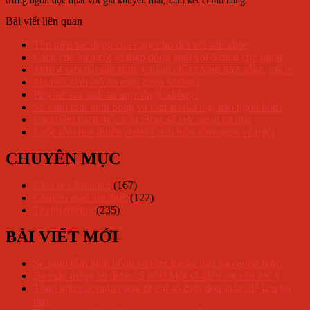
trứng ngon độc nhất với giá khuyến mãi, cam kết chính hãng.
Bài viết liên quan
Tìm hiểu tác dụng của rong nho đối với sức khỏe
Cách chế biến cồi sò điệp đông lạnh với 5 món cực ngon
TOP 4 vựa hải sản Bình Chánh chất lượng tươi sống, giá rẻ
Mẹ mới sinh mổ ăn mực được không?
Phụ nữ sau sinh ăn mực được không?
So sánh tôm hùm bông và tôm alaska loại nào ngon hơn?
Cách làm bạch tuộc hấp gừng sả cực ngon tại nhà
Luộc tôm bao nhiêu phút? Cách luộc tôm ngon và ngọt
CHUYÊN MỤC
Chia sẻ cẩm nang
(167)
Chuyên mục ẩm thực
(127)
Tin thị trường
(235)
BÀI VIẾT MỚI
So sánh tôm hùm bông và tôm alaska loại nào ngon hơn?
Bé mấy tháng ăn được cá hồi? Một số điều mẹ cần lưu ý
Tổng hợp các món ngon từ còi sò điệp đơn giản, dễ làm tại
nhà