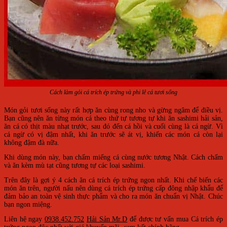
Cách làm gỏi cá trích ép trứng và phi lê cá tươi sống
Món gỏi tươi sống này rất hợp ăn cùng rong nho và gừng ngâm để điều vị.
Bạn cũng nên ăn từng món cá theo thứ tự tương tự khi ăn sashimi hải sản,
ăn cá có thịt màu nhạt trước, sau đó đến cá hồi và cuối cùng là cá ngừ. Vì
cá ngừ có vị đậm nhất, khi ăn trước sẽ át vị, khiến các món cá còn lại
không đậm đà nữa.
Khi dùng món này, bạn chấm miếng cá cùng nước tương Nhật. Cách chấm
và ăn kèm mù tạt cũng tương tự các loại sashimi.
Trên đây là gợi ý 4 cách ăn cá trích ép trứng ngon nhất. Khi chế biến các
món ăn trên, người nấu nên dùng cá trích ép trứng cấp đông nhập khẩu để
đảm bảo an toàn vệ sinh thực phẩm và cho ra món ăn chuẩn vị Nhật. Chúc
bạn ngon miệng.
Liên hệ ngay
0938.452.752
Hải Sản Mr.D
để được tư vấn mua Cá trích ép