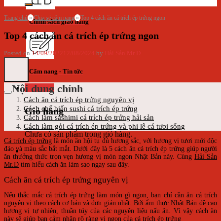
Trang chủ
»
Chia sẻ cẩm nang
»
Top 4 cách ăn cá trích ép trứng ngon
Chính sách giao hàng
Top 4 cách ăn cá trích ép trứng ngon
Posted on
14/09/2022
12/08/2024
by
Hải Sản Mr D
Cẩm nang - Tin tức
Nội dung chính
Giỏ hàng
Cách ăn cá trích ép trứng nguyên vị
Cách chế biến sushi cá trích ép trứng
Giỏ hàng
Cách làm sashimi cá trích ép trứng hải sản
Cách làm gỏi cá trích ép trứng và phi lê cá tươi sống
Chưa có sản phẩm trong giỏ hàng.
Cá trích ép trứng
là món ăn hội tụ đủ hương sắc, với hương vị tươi mới độc
đáo và màu sắc bắt mắt. Dưới đây là 5 cách ăn cá trích ép trứng giúp người
ăn thưởng thức trọn vẹn hương vị món ngon Nhật Bản này. Cùng
Hải Sản
Mr.D
tìm hiểu cách ăn làm sao ngay sau đây.
Cách ăn cá trích ép trứng nguyên vị
Nếu thắc mắc cá trích ép trứng làm món gì ngon, bạn chỉ cần ăn cá trích
nguyên vị theo cách cơ bản và đơn giản nhất. Bởi ẩm thực Nhật Bản đề cao
hương vị tự nhiên, thuần túy của các nguyên liệu nấu ăn. Vì vậy cách ăn
này sẽ giúp bạn cảm nhận rõ ràng vị ngon của cá trích ép trứng