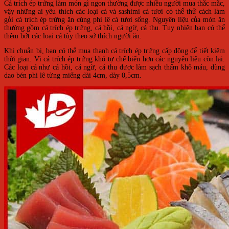
Cá trích ép trứng làm món gì ngon thường được nhiều người mua thắc mắc,
vậy những ai yêu thích các loại cá và sashimi cá tươi có thể thử cách làm
gỏi cá trích ép trứng ăn cùng phi lê cá tươi sống. Nguyên liệu của món ăn
thường gồm cá trích ép trứng, cá hồi, cá ngừ, cá thu. Tuy nhiên bạn có thể
thêm bớt các loại cá tùy theo sở thích người ăn.
Khi chuẩn bị, bạn có thể mua thanh cá trích ép trứng cấp đông để tiết kiệm
thời gian. Vì cá trích ép trứng khó tự chế biến hơn các nguyên liệu còn lại.
Các loại cá như cá hồi, cá ngừ, cá thu được làm sạch thấm khô máu, dùng
dao bén phi lê từng miếng dài 4cm, dày 0,5cm.