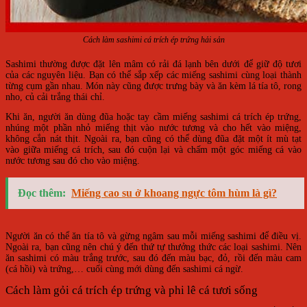
Cách làm sashimi cá trích ép trứng hải sản
Sashimi thường được đặt lên mâm có rải đá lạnh bên dưới để giữ độ tươi
của các nguyên liệu. Bạn có thể sắp xếp các miếng sashimi cùng loại thành
từng cụm gần nhau. Món này cũng được trưng bày và ăn kèm lá tía tô, rong
nho, củ cải trắng thái chỉ.
Khi ăn, người ăn dùng đũa hoặc tay cầm miếng sashimi cá trích ép trứng,
nhúng một phần nhỏ miếng thịt vào nước tương và cho hết vào miệng,
không cắn nát thịt. Ngoài ra, bạn cũng có thể dùng đũa đặt một ít mù tạt
vào giữa miếng cá trích, sau đó cuộn lại và chấm một góc miếng cá vào
nước tương sau đó cho vào miệng.
Đọc thêm:
Miếng cao su ở khoang ngực tôm hùm là gì?
Người ăn có thể ăn tía tô và gừng ngâm sau mỗi miếng sashimi để điều vị.
Ngoài ra, bạn cũng nên chú ý đến thứ tự thưởng thức các loại sashimi. Nên
ăn sashimi có màu trắng trước, sau đó đến màu bạc, đỏ, rồi đến màu cam
(cá hồi) và trứng,… cuối cùng mới dùng đến sashimi cá ngừ.
Cách làm gỏi cá trích ép trứng và phi lê cá tươi sống