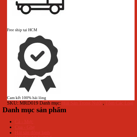
Free ship tại HCM
Cam kết 100% hài lòng
SKU:
MRD019
Danh mục:
Hải Sản Trong Nước
,
Tôm Các Loại
Danh mục sản phẩm
Cá - Mực
Cua - Ghẹ
Hải sản đông lạnh