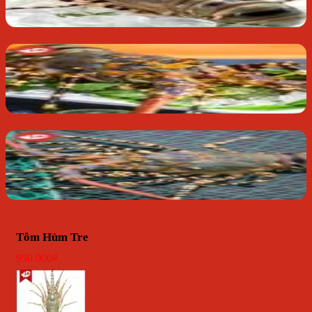
Tôm Hùm Tre
950.000
₫