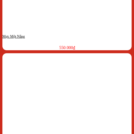
Mực Một Nắng
550.000
₫