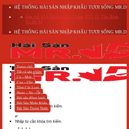
Skip
HỆ THỐNG HẢI SẢN NHẬP KHẨU TƯƠI SỐNG MR.D
to
Địa chỉ: 15A Hoàng Hoa Thám, P.13, Q. Tân Bình,
content
Tp.HCM
HỆ THỐNG HẢI SẢN NHẬP KHẨU TƯƠI SỐNG MR.D
Trang chủ
Tất cả sản phẩm
Cá – Mực
Cua – Ghẹ
Tôm Các Loại
Ngao – Sò – Ốc
Hải sản đông lạnh
Tìm
Hải Sản Nhập Khẩu
kiếm:
Hải Sản Trong Nước
Tìm
kiếm: