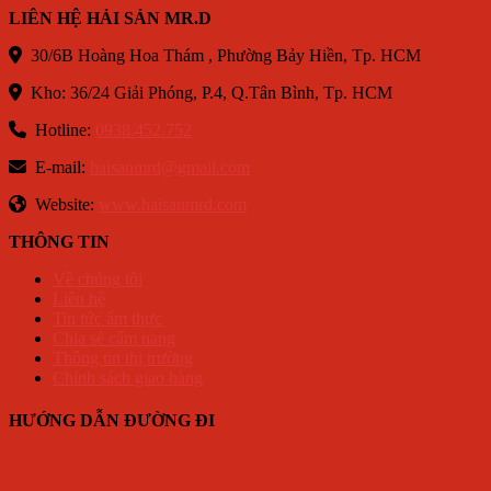
LIÊN HỆ HẢI SẢN MR.D
30/6B Hoàng Hoa Thám , Phường Bảy Hiền, Tp. HCM
Kho: 36/24 Giải Phóng, P.4, Q.Tân Bình, Tp. HCM
Hotline:
0938.452.752
E-mail:
haisanmrd@gmail.com
Website:
www.haisanmrd.com
THÔNG TIN
Về chúng tôi
Liên hệ
Tin tức ẩm thực
Chia sẻ cẩm nang
Thông tin thị trường
Chính sách giao hàng
HƯỚNG DẪN ĐƯỜNG ĐI