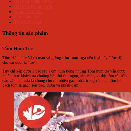
Hải Sản Nhập Khẩu
Hải Sản Trong Nước
Ngao - Sò - Ốc
Sản phẩm khác
Tôm Các Loại
Thông tin sản phẩm
Tôm Hùm Tre
Tôm Hùm Tre Vì có màu
vỏ giống như màu ngà
nên loại này được đặt
cho cái đuôi là “tre”.
Tuy chỉ xếp dưới 1 bậc sau
Tôm hùm bông
nhưng Tôm hùm tre vẫn được
nhiều thực khách ưa chuộng bởi thớ thịt ngon, săn chắc, vị thịt tôm rất hấp
dẫn và thêm nữa là chúng cho rất nhiều gạch nhất trong các loại tôm hùm,
gạch tôm là gạch son béo, thơm và nhiều đạm.