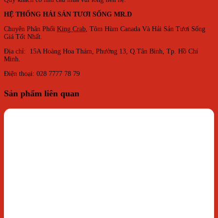
HỆ THỐNG HẢI SẢN TƯƠI SỐNG MR.D
Chuyên Phân Phối
King Crab
, Tôm Hùm Canada Và Hải Sản Tươi Sống
Giá Tốt Nhất.
Địa chỉ: 15A Hoàng Hoa Thám, Phường 13, Q.Tân Bình, Tp. Hồ Chí
Minh.
Điện thoại: 028 7777 78 79
Sản phẩm liên quan