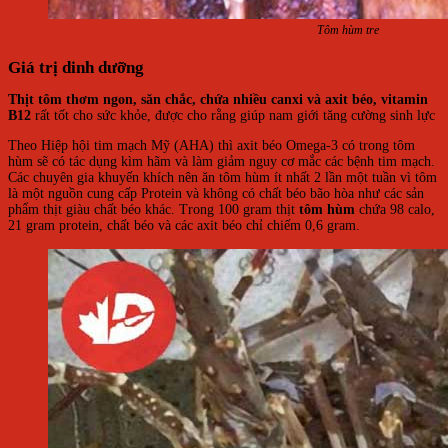
Tôm hùm tre
Giá trị dinh dưỡng
Thịt tôm thơm ngon, săn chắc, chứa nhiều canxi và axit béo, vitamin
B12
rất tốt cho sức khỏe, được cho rằng giúp nam giới tăng cường sinh lực
Theo Hiệp hội tim mạch Mỹ (AHA) thì axit béo Omega-3 có trong tôm
hùm sẽ có tác dụng kìm hãm và làm giảm nguy cơ mắc các bệnh tim mạch.
Các chuyên gia khuyến khích nên ăn tôm hùm ít nhất 2 lần một tuần vì tôm
là một nguồn cung cấp Protein và không có chất béo bão hòa như các sản
phẩm thịt giàu chất béo khác. Trong 100 gram thịt
tôm hùm
chứa 98 calo,
21 gram protein, chất béo và các axit béo chỉ chiếm 0,6 gram.