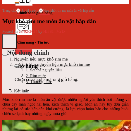
Trang chủ
»
Tin thị trường
»
Mực khô rim me món ăn vặt hấp dẫn
Chính sách giao hàng
Mực khô rim me món ăn vặt hấp dẫn
Posted on
23/02/2024
by
Hải Sản Mr D
Cẩm nang - Tin tức
Nội dung chính
Giỏ hàng
Nguyên liệu mực khô rim me
Cách làm nguyên liệu mực khô rim me
Giỏ hàng
1. Sơ chế nguyên liệu
2. Rim mực
Chưa có sản phẩm trong giỏ hàng.
3. Thưởng thức
Kết luận
Mực khô rim me là món ăn vặt được nhiều người yêu thích bởi hương vị
chua cay mặn ngọt hài hòa, kích thích vị giác. Món ăn này tuy đơn giản
nhưng lại có sức hấp dẫn khó cưỡng, là lựa chọn hoàn hảo cho những buổi
chiều se lạnh hay những ngày mưa gió.