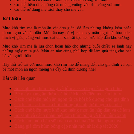
Có thể thêm ớt chuông cắt miếng vuông vào rim cùng với mực.
Có thể sử dụng me tươi thay cho me vắt.
Kết luận
Mực khô rim me là món ăn vặt đơn giản, dễ làm nhưng không kém phần
thơm ngon và hấp dẫn. Món ăn này có vị chua cay mặn ngọt hài hòa, kích
thích vị giác, cùng với mực dai dai, sần sật tạo nên sức hấp dẫn khó cưỡng.
Mực khô rim me là lựa chọn hoàn hảo cho những buổi chiều se lạnh hay
những ngày mưa gió. Món ăn này cũng phù hợp để làm quà tặng cho bạn
bè và người thân.
Hãy thử trổ tài với món mực khô rim me để mang đến cho gia đình và bạn
bè một món ăn ngon miệng và đầy đủ dinh dưỡng nhé!
Bài viết liên quan
So sánh tôm hùm bông và tôm alaska loại nào ngon hơn?
Bé mấy tháng ăn được cá hồi? Một số điều mẹ cần lưu ý
Cách chế biến món ăn ngon từ cá hồi bổ dưỡng cho gia đình
Cách làm sashimi cá hồi không bị tanh, tươi ngon tại nhà
Cách chế biến mực khô xào măng món ăn hấp dẫn và dễ làm
So sánh và cách phân biệt tôm hùm bông và tôm hùm xanh
Cách làm món hàu sữa nấu canh chua đậm đà, ngon tuyệt
Bảng giá tôm hùm bông cập nhật mới nhất dịp tết 2026