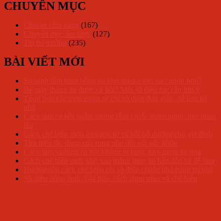
CHUYÊN MỤC
Chia sẻ cẩm nang
(167)
Chuyên mục ẩm thực
(127)
Tin thị trường
(235)
BÀI VIẾT MỚI
So sánh tôm hùm bông và tôm alaska loại nào ngon hơn?
Bé mấy tháng ăn được cá hồi? Một số điều mẹ cần lưu ý
Tổng hợp các món ngon từ còi sò điệp đơn giản, dễ làm tại
nhà
Cách làm cá hồi ngâm tương Hàn Quốc thơm ngon, bảo quản
lâu
Cách chế biến món ăn ngon từ cá hồi bổ dưỡng cho gia đình
Tìm hiểu tác dụng của rong nho đối với sức khỏe
Cách làm sashimi cá hồi không bị tanh, tươi ngon tại nhà
Cách chế biến mực khô xào măng món ăn hấp dẫn và dễ làm
Hướng dẫn cách chế biến còi sò điệp chuẩn nhà hàng tại nhà
Sò điệp đông lạnh: Giá bán, cách chọn mua và chế biến