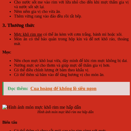
Cho nước sốt me vào rim với lửa nhỏ cho đến khi mực thấm gia vị
và nước sốt sệt lại.
Nêm nếm gia vị cho vừa ăn.
Thêm vừng rang vào đảo đều rồi tắt bếp.
3. Thưởng thức
Mực khô rim me
có thể ăn kèm với cơm trắng, bánh mì hoặc xôi.
Món ăn có thể bảo quản trong hộp kín và để nơi khô ráo, thoáng
mát.
Mẹo:
Nên chọn mực khô loại vừa, dày mình để khi rim mực không bị dai.
Nướng mực sơ cho thơm và giúp mực dễ thấm gia vị hơn.
Có thể điều chỉnh lượng ớt băm theo khẩu vị.
Có thể thêm sả băm vào để tăng hương vị cho món ăn.
Đọc thêm:
Cua hoàng đế khổng lồ siêu ngon
Hình ảnh món mực khô rim me hấp dẫn
Biến tấu
Có thể thêm cà chua cắt múi cau vào rim cùng với mực.