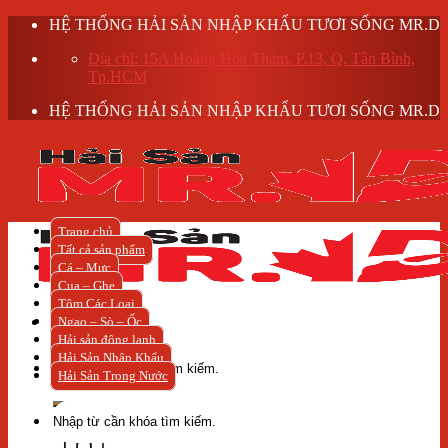
Skip
HỆ THỐNG HẢI SẢN NHẬP KHẨU TƯƠI SỐNG MR.D
to
Địa chỉ: 15A Hoàng Hoa Thám, P.13, Q. Tân Bình,
content
Tp.HCM
HỆ THỐNG HẢI SẢN NHẬP KHẨU TƯƠI SỐNG MR.D
Trang chủ
Tất cả sản phẩm
Cá – Mực
Cua – Ghẹ
Tôm Các Loại
Ngao – Sò – Ốc
Hải sản đông lạnh
Tìm
Hải Sản Nhập Khẩu
kiếm:
Hải Sản Trong Nước
Tìm
kiếm: