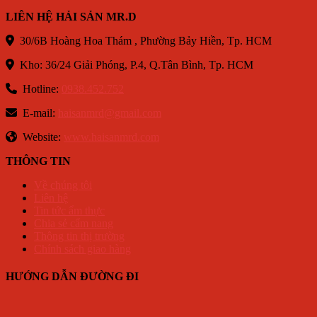
LIÊN HỆ HẢI SẢN MR.D
30/6B Hoàng Hoa Thám , Phường Bảy Hiền, Tp. HCM
Kho: 36/24 Giải Phóng, P.4, Q.Tân Bình, Tp. HCM
Hotline:
0938.452.752
E-mail:
haisanmrd@gmail.com
Website:
www.haisanmrd.com
THÔNG TIN
Về chúng tôi
Liên hệ
Tin tức ẩm thực
Chia sẻ cẩm nang
Thông tin thị trường
Chính sách giao hàng
HƯỚNG DẪN ĐƯỜNG ĐI