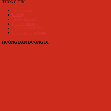
THÔNG TIN
Về chúng tôi
Liên hệ
Tin tức ẩm thực
Chia sẻ cẩm nang
Thông tin thị trường
Chính sách giao hàng
HƯỚNG DẪN ĐƯỜNG ĐI