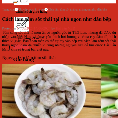
Trang chủ
»
Chuyên mục ẩm thực
»
Cách làm tôm sốt thái tại nhà ngon như đầu bếp
Chính sách giao hàng
Cách làm tôm sốt thái tại nhà ngon như đầu bếp
Posted on
14/06/2024
14/06/2024
by
Hải Sản Mr D
Tôm sống sốt thái là món ăn có nguồn gốc từ Thái Lan, nhưng đã được du
nhập vào Việt Nam và được yêu thích bởi hương vị chua cay đậm đà, kích
Cẩm nang - Tin tức
thích vị giác. Bạn hoàn toàn có thể tự tay vào bếp với cách làm tôm sốt thái
thơm ngon, đậm đà chuẩn vị cùng những nguyên liệu dễ tìm được Hải Sản
Giỏ hàng
Mr.D chia sẻ trong bài viết này.
Nguyên liệu làm tôm sốt thái
Giỏ hàng
Chưa có sản phẩm trong giỏ hàng.