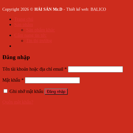
Copyright 2026 ©
HẢI SẢN Mr.D
- Thiết kế web:
BALICO
Trang chủ
Sản phẩm
Sản phẩm khác
Cẩm nang tin tức
Tin thị trường
Đăng nhập
Tên tài khoản hoặc địa chỉ email
*
Mật khẩu
*
Ghi nhớ mật khẩu
Đăng nhập
Quên mật khẩu?