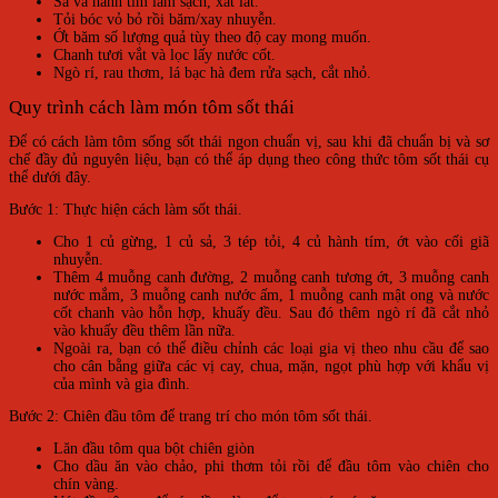
Sả và hành tím làm sạch, xắt lát.
Tỏi bóc vỏ bỏ rồi băm/xay nhuyễn.
Ớt băm số lượng quả tùy theo độ cay mong muốn.
Chanh tươi vắt và lọc lấy nước cốt.
Ngò rí, rau thơm, lá bạc hà đem rửa sạch, cắt nhỏ.
Quy trình cách làm món tôm sốt thái
Để có cách làm tôm sống sốt thái ngon chuẩn vị, sau khi đã chuẩn bị và sơ
chế đầy đủ nguyên liệu, bạn có thể áp dụng theo công thức tôm sốt thái cụ
thể dưới đây.
Bước 1: Thực hiện cách làm sốt thái.
Cho 1 củ gừng, 1 củ sả, 3 tép tỏi, 4 củ hành tím, ớt vào cối giã
nhuyễn.
Thêm 4 muỗng canh đường, 2 muỗng canh tương ớt, 3 muỗng canh
nước mắm, 3 muỗng canh nước ấm, 1 muỗng canh mật ong và nước
cốt chanh vào hỗn hợp, khuấy đều. Sau đó thêm ngò rí đã cắt nhỏ
vào khuấy đều thêm lần nữa.
Ngoài ra, bạn có thể điều chỉnh các loại gia vị theo nhu cầu để sao
cho cân bằng giữa các vị cay, chua, mặn, ngọt phù hợp với khẩu vị
của mình và gia đình.
Bước 2: Chiên đầu tôm để trang trí cho món tôm sốt thái.
Lăn đầu tôm qua bột chiên giòn
Cho dầu ăn vào chảo, phi thơm tỏi rồi để đầu tôm vào chiên cho
chín vàng.