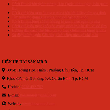
Cách làm cá hồi ngâm tương Hàn Quốc thơm ngon, bảo quản
lâu
Cách chế biến món ăn ngon từ cá hồi bổ dưỡng cho gia đình
Tìm hiểu tác dụng của rong nho đối với sức khỏe
Cách làm sashimi cá hồi không bị tanh, tươi ngon tại nhà
Cách chế biến mực khô xào măng món ăn hấp dẫn và dễ làm
Hướng dẫn cách chế biến còi sò điệp chuẩn nhà hàng tại nhà
Sò điệp đông lạnh: Giá bán, cách chọn mua và chế biến
LIÊN HỆ HẢI SẢN MR.D
30/6B Hoàng Hoa Thám , Phường Bảy Hiền, Tp. HCM
Kho: 36/24 Giải Phóng, P.4, Q.Tân Bình, Tp. HCM
Hotline:
0938.452.752
E-mail:
haisanmrd@gmail.com
Website:
www.haisanmrd.com