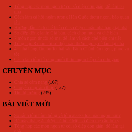
Tổng hợp các món ngon từ còi sò điệp đơn giản, dễ làm tại
nhà
Cách làm cá hồi ngâm tương Hàn Quốc thơm ngon, bảo quản
lâu
Hướng dẫn cách chế biến còi sò điệp chuẩn nhà hàng tại nhà
Sò điệp đông lạnh: Giá bán, cách chọn mua và chế biến
7 món ngon từ cồi sò mai dễ làm và cách chế biến chi tiết
Tổng hợp 8 món cồi sò điệp xào thơm ngon, dễ làm tại nhà
4+ nhà hàng lẩu, buffet hải sản Bình Chánh ăn ngon, phục vụ
tốt
Cách làm tôm tít rang muối thơm ngon hấp dẫn đơn giản
CHUYÊN MỤC
Chia sẻ cẩm nang
(167)
Chuyên mục ẩm thực
(127)
Tin thị trường
(235)
BÀI VIẾT MỚI
So sánh tôm hùm bông và tôm alaska loại nào ngon hơn?
Bé mấy tháng ăn được cá hồi? Một số điều mẹ cần lưu ý
Tổng hợp các món ngon từ còi sò điệp đơn giản, dễ làm tại
nhà