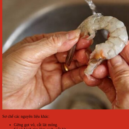
Sơ chế các nguyên liệu khác:
Gừng gọt vỏ, cắt lát mỏng.