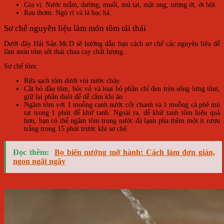
Gia vị: Nước mắm, đường, muối, mù tạt, mật ong, tương ớt, ớt bột.
Rau thơm: Ngò rí và lá bạc hà.
Sơ chế nguyên liệu làm món tôm tái thái
Dưới đây Hải Sản Mr.D sẽ hướng dẫn bạn cách sơ chế các nguyên liệu để
làm món tôm sốt thái chua cay chất lượng.
Sơ chế tôm:
Rửa sạch tôm dưới vòi nước chảy.
Cắt bỏ đầu tôm, bóc vỏ và loại bỏ phần chỉ đen trên sống lưng tôm,
giữ lại phần đuôi để dễ cầm khi ăn.
Ngâm tôm với 1 muỗng canh nước cốt chanh và 1 muỗng cà phê mù
tạt trong 1 phút để khử tanh. Ngoài ra, để khử tanh tôm hiệu quả
hơn, bạn có thể ngâm tôm trong nước đá lạnh pha thêm một ít rượu
trắng trong 15 phút trước khi sơ chế.
Đọc thêm:
Bọ biển nướng mỡ hành: Cách làm đơn giản,
ngon ngất ngây