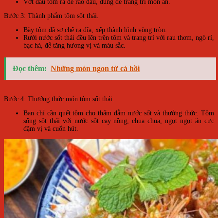
Vớt đầu tôm ra để ráo dầu, dùng để trang trí món ăn.
Bước 3: Thành phẩm tôm sốt thái.
Bày tôm đã sơ chế ra đĩa, xếp thành hình vòng tròn.
Rưới nước sốt thái đều lên trên tôm và trang trí với rau thơm, ngò rí,
bạc hà, để tăng hương vị và màu sắc.
Đọc thêm:
Những món ngon từ cá hồi
Bước 4: Thưởng thức món tôm sốt thái.
Bạn chỉ cần quết tôm cho thấm đẫm nước sốt và thưởng thức. Tôm
sống sốt thái với nước sốt cay nồng, chua chua, ngọt ngọt ăn cực
đậm vị và cuốn hút.