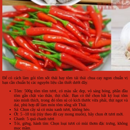
Để có cách làm gỏi tôm sốt thái hay tôm tái thái chua cay ngon chuẩn vị
bạn cần chuẩn bị các nguyên liệu cần thiết dưới đây.
Tôm: 500g tôm tôm tươi, có màu sắc đẹp, vỏ sáng bóng, phần đầu
tôm gắn chặt vào thân, thịt chắc. Bạn có thể chọn bất kỳ loại tôm
nào mình thích, trong đó tôm sú có kích thước vừa phải, thịt ngọt và
dai, phù hợp để làm món tôm sống sốt Thái.
Sả: Chọn cây sả có màu xanh tươi, không héo.
Ớt: 5 -10 trái (tùy theo độ cay mong muốn), hãy chọn ớt tươi mới.
Chanh: 5 quả chanh tươi
Tỏi, gừng, hành tím: Chọn loại tươi có mùi thơm đặc trưng, không
mọc mầm.