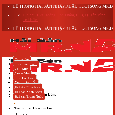
Skip
HỆ THỐNG HẢI SẢN NHẬP KHẨU TƯƠI SỐNG MR.D
to
Địa chỉ: 15A Hoàng Hoa Thám, P.13, Q. Tân Bình,
content
Tp.HCM
HỆ THỐNG HẢI SẢN NHẬP KHẨU TƯƠI SỐNG MR.D
Trang chủ
Tất cả sản phẩm
Cá – Mực
Cua – Ghẹ
Tôm Các Loại
Ngao – Sò – Ốc
Hải sản đông lạnh
Tìm
Hải Sản Nhập Khẩu
kiếm:
Hải Sản Trong Nước
Tìm
kiếm: