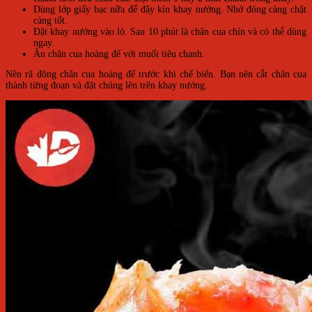
Dùng lớp giấy bạc nữa để đậy kín khay nướng. Nhớ đóng càng chặt
càng tốt.
Đặt khay nướng vào lò. Sau 10 phút là chân cua chín và có thể dùng
ngay.
Ăn chân cua hoàng đế với muối tiêu chanh.
Nên rã đông chân cua hoàng đế trước khi chế biến. Bạn nên cắt chân cua
thành từng đoạn và đặt chúng lên trên khay nướng.