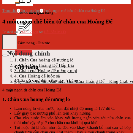
Trang chủ
»
Tin thị trường
»
4 món ngon chế biến từ chân cua Hoàng Đế
Chính sách giao hàng
4 món ngon chế biến từ chân cua Hoàng Đế
Posted on
19/09/2020
by
Hải Sản Mr D
Cẩm nang - Tin tức
Nội dung chính
Giỏ hàng
1. Chân Cua hoàng đế nướng lò
2. Chân Cua Hoàng Đế Hấp Bia
Giỏ hàng
3. Chân cua Hoàng đế nướng mọi
4. Cua Hoàng đế luộc sả
Chưa có sản phẩm trong giỏ hàng.
Quý khách có nhu cầu mua chân Cua Hoàng Đế – King Crab vui
4 món ngon từ chân cua Hoàng Đế
1. Chân Cua hoàng đế nướng lò
Làm nóng lò viba trước, bạn đặt nhiệt độ nóng là 177 độ C.
Lấy giấy bạc nướng phủ lên trên khay nướng.
Cho vào nước ấm vào khay với lượng ngập vừa tới nửa chân cua
thôi như vậy sẽ giữ cho chân cua khỏi bị quá khô.
Tỏi hoặc thì là băm nhỏ rắc đều vào khay. Chanh bổ múi cau và bóp
chanh tưới đều chân cua. Đặt thêm 1 hay 2 múi chanh trong khay.