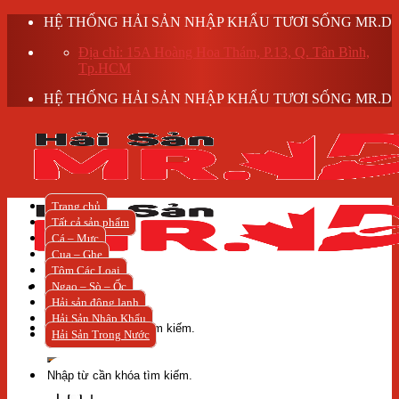
Skip
HỆ THỐNG HẢI SẢN NHẬP KHẨU TƯƠI SỐNG MR.D
to
Địa chỉ: 15A Hoàng Hoa Thám, P.13, Q. Tân Bình,
content
Tp.HCM
HỆ THỐNG HẢI SẢN NHẬP KHẨU TƯƠI SỐNG MR.D
Trang chủ
Tất cả sản phẩm
Cá – Mực
Cua – Ghẹ
Tôm Các Loại
Ngao – Sò – Ốc
Hải sản đông lạnh
Tìm
Hải Sản Nhập Khẩu
kiếm:
Hải Sản Trong Nước
Tìm
kiếm: