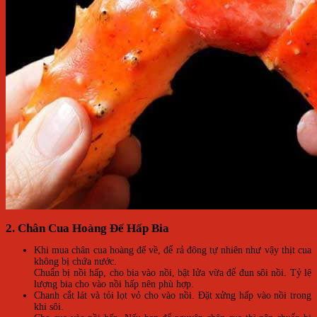
2. Chân Cua Hoàng Đế Hấp Bia
Khi mua chân cua hoàng đế về, để rả đông tự nhiên như vậy thịt cua
không bị chứa nước.
Chuẩn bị nồi hấp, cho bia vào nồi, bật lửa vừa để đun sôi nồi. Tỷ lệ
lượng bia cho vào nồi hấp nên phù hợp.
Chanh cắt lát và tỏi lọt vỏ cho vào nồi. Đặt xửng hấp vào nồi trong
khi sôi.