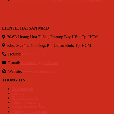
Sò điệp đông lạnh: Giá bán, cách chọn mua và chế biến
LIÊN HỆ HẢI SẢN MR.D
30/6B Hoàng Hoa Thám , Phường Bảy Hiền, Tp. HCM
Kho: 36/24 Giải Phóng, P.4, Q.Tân Bình, Tp. HCM
Hotline:
0938.452.752
E-mail:
haisanmrd@gmail.com
Website:
www.haisanmrd.com
THÔNG TIN
Về chúng tôi
Liên hệ
Tin tức ẩm thực
Chia sẻ cẩm nang
Thông tin thị trường
Chính sách giao hàng