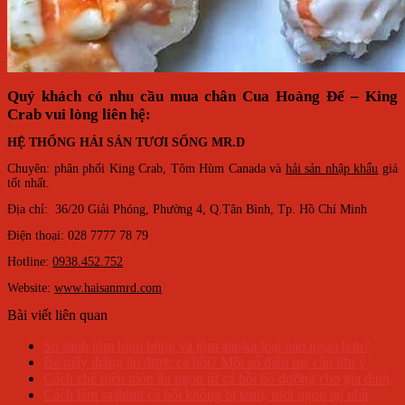
Quý khách có nhu cầu mua chân Cua Hoàng Đế – King
Crab vui lòng liên hệ:
HỆ THỐNG HẢI SẢN TƯƠI SỐNG MR.D
Chuyên: phân phối King Crab, Tôm Hùm Canada và
hải sản nhập khẩu
giá
tốt nhất.
Địa chỉ: 36/20 Giải Phóng, Phường 4, Q.Tân Bình, Tp. Hồ Chí Minh
Điện thoại: 028 7777 78 79
Hotline:
0938.452.752
Website:
www.haisanmrd.com
Bài viết liên quan
So sánh tôm hùm bông và tôm alaska loại nào ngon hơn?
Bé mấy tháng ăn được cá hồi? Một số điều mẹ cần lưu ý
Cách chế biến món ăn ngon từ cá hồi bổ dưỡng cho gia đình
Cách làm sashimi cá hồi không bị tanh, tươi ngon tại nhà