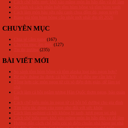
Cách chế biến mực khô xào măng món ăn hấp dẫn và dễ làm
So sánh và cách phân biệt tôm hùm bông và tôm hùm xanh
Cách làm món hàu sữa nấu canh chua đậm đà, ngon tuyệt
Bảng giá tôm hùm bông cập nhật mới nhất dịp tết 2026
CHUYÊN MỤC
Chia sẻ cẩm nang
(167)
Chuyên mục ẩm thực
(127)
Tin thị trường
(235)
BÀI VIẾT MỚI
So sánh tôm hùm bông và tôm alaska loại nào ngon hơn?
Bé mấy tháng ăn được cá hồi? Một số điều mẹ cần lưu ý
Tổng hợp các món ngon từ còi sò điệp đơn giản, dễ làm tại
nhà
Cách làm cá hồi ngâm tương Hàn Quốc thơm ngon, bảo quản
lâu
Cách chế biến món ăn ngon từ cá hồi bổ dưỡng cho gia đình
Tìm hiểu tác dụng của rong nho đối với sức khỏe
Cách làm sashimi cá hồi không bị tanh, tươi ngon tại nhà
Cách chế biến mực khô xào măng món ăn hấp dẫn và dễ làm
Hướng dẫn cách chế biến còi sò điệp chuẩn nhà hàng tại nhà