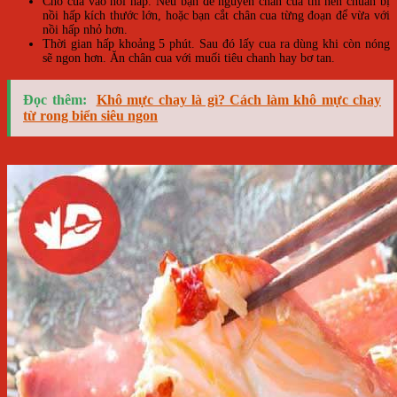
Cho cua vào nồi hấp. Nếu bạn để nguyên chân cua thì nên chuẩn bị
nồi hấp kích thước lớn, hoặc bạn cắt chân cua từng đoạn để vừa với
nồi hấp nhỏ hơn.
Thời gian hấp khoảng 5 phút. Sau đó lấy cua ra dùng khi còn nóng
sẽ ngon hơn. Ăn chân cua với muối tiêu chanh hay bơ tan.
Đọc thêm:
Khô mực chay là gì? Cách làm khô mực chay
từ rong biển siêu ngon