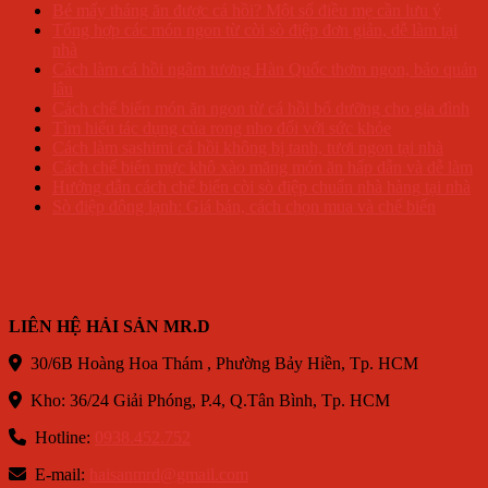
Bé mấy tháng ăn được cá hồi? Một số điều mẹ cần lưu ý
Tổng hợp các món ngon từ còi sò điệp đơn giản, dễ làm tại
nhà
Cách làm cá hồi ngâm tương Hàn Quốc thơm ngon, bảo quản
lâu
Cách chế biến món ăn ngon từ cá hồi bổ dưỡng cho gia đình
Tìm hiểu tác dụng của rong nho đối với sức khỏe
Cách làm sashimi cá hồi không bị tanh, tươi ngon tại nhà
Cách chế biến mực khô xào măng món ăn hấp dẫn và dễ làm
Hướng dẫn cách chế biến còi sò điệp chuẩn nhà hàng tại nhà
Sò điệp đông lạnh: Giá bán, cách chọn mua và chế biến
LIÊN HỆ HẢI SẢN MR.D
30/6B Hoàng Hoa Thám , Phường Bảy Hiền, Tp. HCM
Kho: 36/24 Giải Phóng, P.4, Q.Tân Bình, Tp. HCM
Hotline:
0938.452.752
E-mail:
haisanmrd@gmail.com