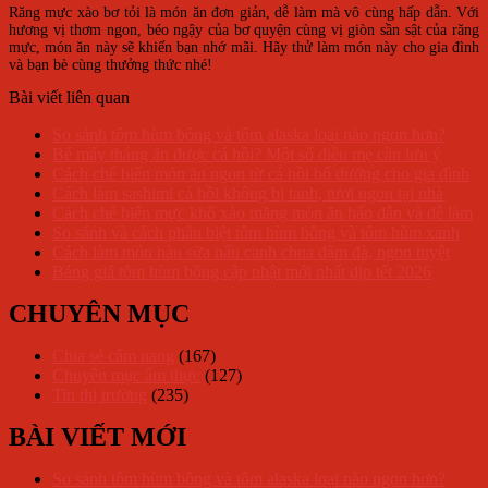
Răng mực xào bơ tỏi là món ăn đơn giản, dễ làm mà vô cùng hấp dẫn. Với
hương vị thơm ngon, béo ngậy của bơ quyện cùng vị giòn sần sật của răng
mực, món ăn này sẽ khiến bạn nhớ mãi. Hãy thử làm món này cho gia đình
và bạn bè cùng thưởng thức nhé!
Bài viết liên quan
So sánh tôm hùm bông và tôm alaska loại nào ngon hơn?
Bé mấy tháng ăn được cá hồi? Một số điều mẹ cần lưu ý
Cách chế biến món ăn ngon từ cá hồi bổ dưỡng cho gia đình
Cách làm sashimi cá hồi không bị tanh, tươi ngon tại nhà
Cách chế biến mực khô xào măng món ăn hấp dẫn và dễ làm
So sánh và cách phân biệt tôm hùm bông và tôm hùm xanh
Cách làm món hàu sữa nấu canh chua đậm đà, ngon tuyệt
Bảng giá tôm hùm bông cập nhật mới nhất dịp tết 2026
CHUYÊN MỤC
Chia sẻ cẩm nang
(167)
Chuyên mục ẩm thực
(127)
Tin thị trường
(235)
BÀI VIẾT MỚI
So sánh tôm hùm bông và tôm alaska loại nào ngon hơn?