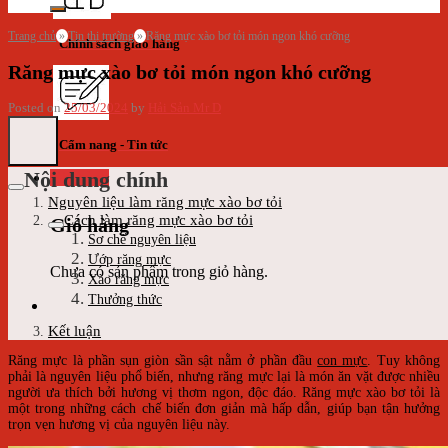
Trang chủ
»
Tin thị trường
»
Răng mực xào bơ tỏi món ngon khó cưỡng
Chính sách giao hàng
Răng mực xào bơ tỏi món ngon khó cưỡng
Posted on
25/03/2024
by
Hải Sản Mr D
Cẩm nang - Tin tức
Nội dung chính
Giỏ hàng
Nguyên liệu làm răng mực xào bơ tỏi
Cách làm răng mực xào bơ tỏi
Giỏ hàng
Sơ chế nguyên liệu
Ướp răng mực
Chưa có sản phẩm trong giỏ hàng.
Xào răng mực
Thưởng thức
Kết luận
Răng mực là phần sụn giòn sần sật nằm ở phần đầu
con mực
. Tuy không
phải là nguyên liệu phổ biến, nhưng răng mực lại là món ăn vặt được nhiều
người ưa thích bởi hương vị thơm ngon, độc đáo. Răng mực xào bơ tỏi là
một trong những cách chế biến đơn giản mà hấp dẫn, giúp bạn tận hưởng
trọn vẹn hương vị của nguyên liệu này.