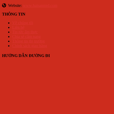
Website:
www.haisanmrd.com
THÔNG TIN
Về chúng tôi
Liên hệ
Tin tức ẩm thực
Chia sẻ cẩm nang
Thông tin thị trường
Chính sách giao hàng
HƯỚNG DẪN ĐƯỜNG ĐI