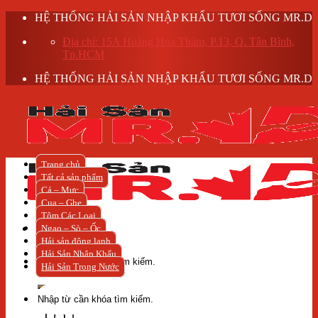
Skip
HỆ THỐNG HẢI SẢN NHẬP KHẨU TƯƠI SỐNG MR.D
to
Địa chỉ: 15A Hoàng Hoa Thám, P.13, Q. Tân Bình,
content
Tp.HCM
HỆ THỐNG HẢI SẢN NHẬP KHẨU TƯƠI SỐNG MR.D
Trang chủ
Tất cả sản phẩm
Cá – Mực
Cua – Ghẹ
Tôm Các Loại
Ngao – Sò – Ốc
Hải sản đông lạnh
Tìm
Hải Sản Nhập Khẩu
kiếm:
Hải Sản Trong Nước
Tìm
kiếm: