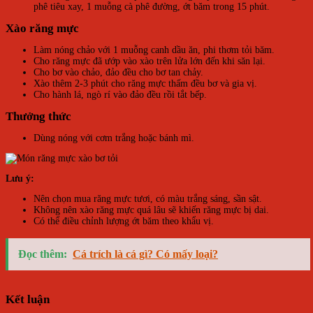
phê tiêu xay, 1 muỗng cà phê đường, ớt băm trong 15 phút.
Xào răng mực
Làm nóng chảo với 1 muỗng canh dầu ăn, phi thơm tỏi băm.
Cho răng mực đã ướp vào xào trên lửa lớn đến khi săn lại.
Cho bơ vào chảo, đảo đều cho bơ tan chảy.
Xào thêm 2-3 phút cho răng mực thấm đều bơ và gia vị.
Cho hành lá, ngò rí vào đảo đều rồi tắt bếp.
Thưởng thức
Dùng nóng với cơm trắng hoặc bánh mì.
Lưu ý:
Nên chọn mua răng mực tươi, có màu trắng sáng, sần sật.
Không nên xào răng mực quá lâu sẽ khiến răng mực bị dai.
Có thể điều chỉnh lượng ớt băm theo khẩu vị.
Đọc thêm:
Cá trích là cá gì? Có mấy loại?
Kết luận