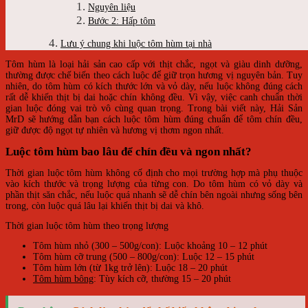
Nguyên liệu
Bước 2: Hấp tôm
Lưu ý chung khi luộc tôm hùm tại nhà
Tôm hùm là loại hải sản cao cấp với thịt chắc, ngọt và giàu dinh dưỡng,
thường được chế biến theo cách luộc để giữ trọn hương vị nguyên bản. Tuy
nhiên, do tôm hùm có kích thước lớn và vỏ dày, nếu luộc không đúng cách
rất dễ khiến thịt bị dai hoặc chín không đều. Vì vậy, việc canh chuẩn thời
gian luộc đóng vai trò vô cùng quan trọng. Trong bài viết này, Hải Sản
MrD sẽ hướng dẫn bạn cách luộc tôm hùm đúng chuẩn để tôm chín đều,
giữ được độ ngọt tự nhiên và hương vị thơm ngon nhất.
Luộc tôm hùm bao lâu để chín đều và ngon nhất?
Thời gian luộc tôm hùm không cố định cho mọi trường hợp mà phụ thuộc
vào kích thước và trọng lượng của từng con. Do tôm hùm có vỏ dày và
phần thịt săn chắc, nếu luộc quá nhanh sẽ dễ chín bên ngoài nhưng sống bên
trong, còn luộc quá lâu lại khiến thịt bị dai và khô.
Thời gian luộc tôm hùm theo trọng lượng
Tôm hùm nhỏ (300 – 500g/con): Luộc khoảng 10 – 12 phút
Tôm hùm cỡ trung (500 – 800g/con): Luộc 12 – 15 phút
Tôm hùm lớn (từ 1kg trở lên): Luộc 18 – 20 phút
Tôm hùm bông
: Tùy kích cỡ, thường 15 – 20 phút