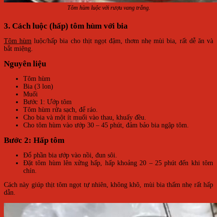
Tôm hùm luộc với rượu vang trắng.
3. Cách luộc (hấp) tôm hùm với bia
Tôm hùm
luộc/hấp bia cho thịt ngọt đậm, thơm nhẹ mùi bia, rất dễ ăn và
bắt miệng.
Nguyên liệu
Tôm hùm
Bia (3 lon)
Muối
Bước 1: Ướp tôm
Tôm hùm rửa sạch, để ráo.
Cho bia và một ít muối vào thau, khuấy đều.
Cho tôm hùm vào ướp 30 – 45 phút, đảm bảo bia ngập tôm.
Bước 2: Hấp tôm
Đổ phần bia ướp vào nồi, đun sôi.
Đặt tôm hùm lên xửng hấp, hấp khoảng 20 – 25 phút đến khi tôm
chín.
Cách này giúp thịt tôm ngọt tự nhiên, không khô, mùi bia thấm nhẹ rất hấp
dẫn.