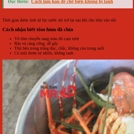
Đọc thêm:
Cách làm hàu để chế biến không bị tanh
Thời gian được tính từ lúc nước sôi trở lại sau khi cho tôm vào nồi.
Cách nhận biết tôm hùm đã chín
Vỏ tôm chuyển sang màu đỏ cam tươi
Râu và càng cứng, dễ gãy
Thịt bên trong trắng đục, chắc, không còn trong suốt
Có mùi thơm tự nhiên, không tanh