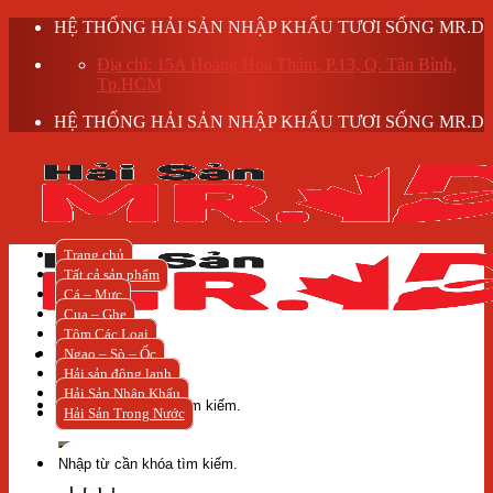
Skip
HỆ THỐNG HẢI SẢN NHẬP KHẨU TƯƠI SỐNG MR.D
to
Địa chỉ: 15A Hoàng Hoa Thám, P.13, Q. Tân Bình,
content
Tp.HCM
HỆ THỐNG HẢI SẢN NHẬP KHẨU TƯƠI SỐNG MR.D
Trang chủ
Tất cả sản phẩm
Cá – Mực
Cua – Ghẹ
Tôm Các Loại
Ngao – Sò – Ốc
Hải sản đông lạnh
Tìm
Hải Sản Nhập Khẩu
kiếm:
Hải Sản Trong Nước
Tìm
kiếm: