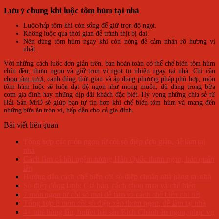
Lưu ý chung khi luộc tôm hùm tại nhà
Luộc/hấp tôm khi còn sống để giữ trọn độ ngọt.
Không luộc quá thời gian để tránh thịt bị dai.
Nên dùng tôm hùm ngay khi còn nóng để cảm nhận rõ hương vị
nhất.
Với những cách luộc đơn giản trên, bạn hoàn toàn có thể chế biến tôm hùm
chín đều, thơm ngon và giữ trọn vị ngọt tự nhiên ngay tại nhà. Chỉ cần
chọn tôm tươi
, canh đúng thời gian và áp dụng phương pháp phù hợp, món
tôm hùm luộc sẽ luôn đạt độ ngon như mong muốn, dù dùng trong bữa
cơm gia đình hay những dịp đãi khách đặc biệt. Hy vọng những chia sẻ từ
Hải Sản MrD sẽ giúp bạn tự tin hơn khi chế biến tôm hùm và mang đến
những bữa ăn tròn vị, hấp dẫn cho cả gia đình.
Bài viết liên quan
Tổng hợp các món ngon từ còi sò điệp đơn giản, dễ làm tại
nhà
Cách làm cá hồi ngâm tương Hàn Quốc thơm ngon, bảo quản
lâu
Hướng dẫn cách chế biến còi sò điệp chuẩn nhà hàng tại nhà
Sò điệp đông lạnh: Giá bán, cách chọn mua và chế biến
7 món ngon từ cồi sò mai dễ làm và cách chế biến chi tiết
Tổng hợp 8 món cồi sò điệp xào thơm ngon, dễ làm tại nhà
4+ nhà hàng lẩu, buffet hải sản Bình Chánh ăn ngon, phục vụ