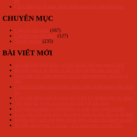
tốt
Cách làm tôm tít rang muối thơm ngon hấp dẫn đơn giản
CHUYÊN MỤC
Chia sẻ cẩm nang
(167)
Chuyên mục ẩm thực
(127)
Tin thị trường
(235)
BÀI VIẾT MỚI
So sánh tôm hùm bông và tôm alaska loại nào ngon hơn?
Bé mấy tháng ăn được cá hồi? Một số điều mẹ cần lưu ý
Tổng hợp các món ngon từ còi sò điệp đơn giản, dễ làm tại
nhà
Cách làm cá hồi ngâm tương Hàn Quốc thơm ngon, bảo quản
lâu
Cách chế biến món ăn ngon từ cá hồi bổ dưỡng cho gia đình
Tìm hiểu tác dụng của rong nho đối với sức khỏe
Cách làm sashimi cá hồi không bị tanh, tươi ngon tại nhà
Cách chế biến mực khô xào măng món ăn hấp dẫn và dễ làm
Hướng dẫn cách chế biến còi sò điệp chuẩn nhà hàng tại nhà
Sò điệp đông lạnh: Giá bán, cách chọn mua và chế biến