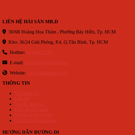
LIÊN HỆ HẢI SẢN MR.D
30/6B Hoàng Hoa Thám , Phường Bảy Hiền, Tp. HCM
Kho: 36/24 Giải Phóng, P.4, Q.Tân Bình, Tp. HCM
Hotline:
0938.452.752
E-mail:
haisanmrd@gmail.com
Website:
www.haisanmrd.com
THÔNG TIN
Về chúng tôi
Liên hệ
Tin tức ẩm thực
Chia sẻ cẩm nang
Thông tin thị trường
Chính sách giao hàng
HƯỚNG DẪN ĐƯỜNG ĐI