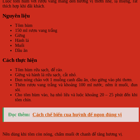
Luộc tôm hùm với rượu vang mang đến hương vị thơm nhẹ, lạ miệng, rất
thích hợp khi đãi khách.
Nguyên liệu
Tôm hùm
150 ml rượu vang trắng
Gừng
Hành lá
Muối
Dầu ăn
Cách thực hiện
Tôm hùm rửa sạch, để ráo.
Gừng và hành lá rửa sạch, cắt nhỏ.
Đun nóng chảo với 1 muỗng canh dầu ăn, cho gừng vào phi thơm.
Thêm rượu vang trắng và khoảng 100 ml nước, nêm ít muối, đun
sôi.
Cho tôm hùm vào, hạ nhỏ lửa và luộc khoảng 20 – 25 phút đến khi
tôm chín.
Đọc thêm:
Cách chế biến cua huỳnh đế ngon đúng vị
Nên dùng khi tôm còn nóng, chấm muối ớt chanh để tăng hương vị.