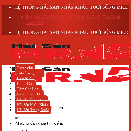
Skip
HỆ THỐNG HẢI SẢN NHẬP KHẨU TƯƠI SỐNG MR.D
to
Địa chỉ: 15A Hoàng Hoa Thám, P.13, Q. Tân Bình,
content
Tp.HCM
HỆ THỐNG HẢI SẢN NHẬP KHẨU TƯƠI SỐNG MR.D
Trang chủ
Tất cả sản phẩm
Cá – Mực
Cua – Ghẹ
Tôm Các Loại
Ngao – Sò – Ốc
Hải sản đông lạnh
Tìm
Hải Sản Nhập Khẩu
kiếm:
Hải Sản Trong Nước
Tìm
kiếm: