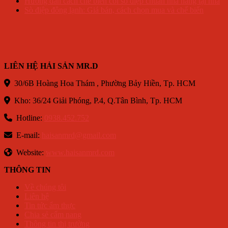
Hướng dẫn cách chế biến còi sò điệp chuẩn nhà hàng tại nhà
Sò điệp đông lạnh: Giá bán, cách chọn mua và chế biến
LIÊN HỆ HẢI SẢN MR.D
30/6B Hoàng Hoa Thám , Phường Bảy Hiền, Tp. HCM
Kho: 36/24 Giải Phóng, P.4, Q.Tân Bình, Tp. HCM
Hotline:
0938.452.752
E-mail:
haisanmrd@gmail.com
Website:
www.haisanmrd.com
THÔNG TIN
Về chúng tôi
Liên hệ
Tin tức ẩm thực
Chia sẻ cẩm nang
Thông tin thị trường