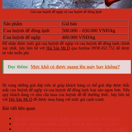
Giá cua huỳnh đế ngộp và cua huỳnh đế đông lạnh
Sản phẩm
Giá bán
Cua huỳnh đế đông lạnh
500.000 – 650.000 VNĐ/kg
Cua huỳnh đế ngộp
400.000 VNĐ/kg
Để nhận được mức giá cua huỳnh đế ngộp và cua huỳnh đế đông lạnh chính
xác nhất, hãy liên hệ với
Hải Sản Mr.D
qua hotline 0938.452.752 để được
tư vấn miễn phí.
Đọc thêm:
Mực khô có được mang lên máy bay không?
Hi vọng những giải đáp trên sẽ giúp khách hàng có thể giải đáp được thắc
mắc cua huỳnh đế ngộp và cua huỳnh đế đông lạnh loại nào ngon hơn. Nếu
quý khách đang có nhu cầu mua cua huỳnh đế để thưởng thức, hãy liên hệ
với
Hải Sản Mr.D
để được mua hàng với mức giá cạnh tranh.
Bài viết liên quan
So sánh tôm hùm bông và tôm alaska loại nào ngon hơn?
Bé mấy tháng ăn được cá hồi? Một số điều mẹ cần lưu ý
Cách chế biến món ăn ngon từ cá hồi bổ dưỡng cho gia đình