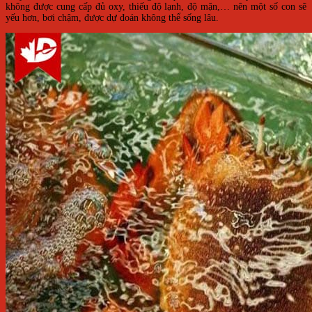
không được cung cấp đủ oxy, thiếu độ lạnh, độ mặn,… nên một số con sẽ
yếu hơn, bơi chậm, được dự đoán không thể sống lâu.