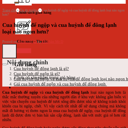
Trang chủ
»
Tin thị trường
»
Cua huỳnh đế ngộp và cua huỳnh đế đông lạnh loại nào ngon
Chính sách giao hàng
hơn?
Cua huỳnh đế ngộp và cua huỳnh đế đông lạnh
loại nào ngon hơn?
Cẩm nang - Tin tức
Posted on
04/01/2023
by
Hải Sản Mr D
Giỏ hàng
Nội dung chính
Giỏ hàng
Cua huỳnh đế đông lạnh là gì?
Cua huỳnh đế ngộp là gì?
Chưa có sản phẩm trong giỏ hàng.
Cua huỳnh đế ngộp và cua huỳnh đế đông lạnh loại nào ngon 
Giá cua huỳnh đế ngộp và cua huỳnh đế đông lạnh
Cua huỳnh đế ngộp
và
cua huỳnh đế đông lạnh
loại nào ngon hơn là
thắc mắc thường xuyên của những người dân ở khu vực không gần biển vì
việc vận chuyển cua huỳnh đế tươi sống đến được nhà sẽ không tránh khỏi
khiến cua bị ngộp, chết. Vì vậy cách tốt nhất để sử dụng chúng mà không
mất đi hương vị thơm ngon là mua cua huỳnh đế ngộp, cua huỳnh đế đông
lạnh đã được đơn vị bán hải sản cấp đông, lạnh sẵn với mức giá rẻ hơn rất
nhiều.