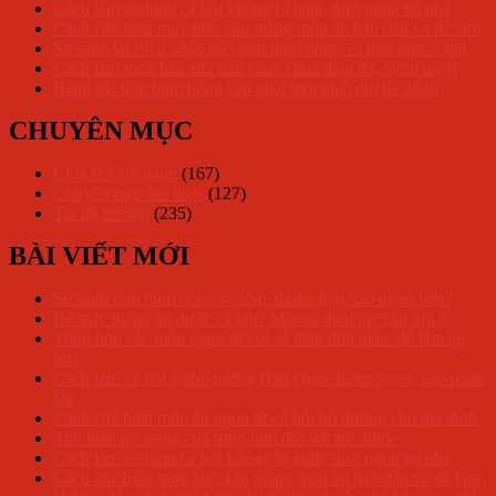
Cách làm sashimi cá hồi không bị tanh, tươi ngon tại nhà
Cách chế biến mực khô xào măng món ăn hấp dẫn và dễ làm
So sánh và cách phân biệt tôm hùm bông và tôm hùm xanh
Cách làm món hàu sữa nấu canh chua đậm đà, ngon tuyệt
Bảng giá tôm hùm bông cập nhật mới nhất dịp tết 2026
CHUYÊN MỤC
Chia sẻ cẩm nang
(167)
Chuyên mục ẩm thực
(127)
Tin thị trường
(235)
BÀI VIẾT MỚI
So sánh tôm hùm bông và tôm alaska loại nào ngon hơn?
Bé mấy tháng ăn được cá hồi? Một số điều mẹ cần lưu ý
Tổng hợp các món ngon từ còi sò điệp đơn giản, dễ làm tại
nhà
Cách làm cá hồi ngâm tương Hàn Quốc thơm ngon, bảo quản
lâu
Cách chế biến món ăn ngon từ cá hồi bổ dưỡng cho gia đình
Tìm hiểu tác dụng của rong nho đối với sức khỏe
Cách làm sashimi cá hồi không bị tanh, tươi ngon tại nhà
Cách chế biến mực khô xào măng món ăn hấp dẫn và dễ làm