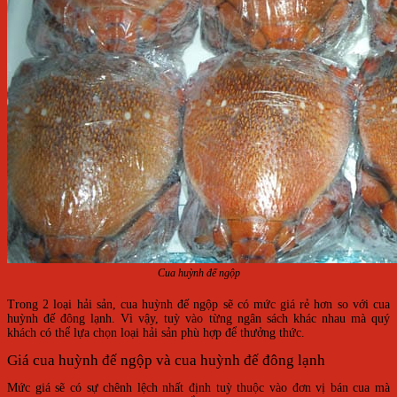
Cua huỳnh đế ngộp
Trong 2 loại hải sản, cua huỳnh đế ngộp sẽ có mức giá rẻ hơn so với cua
huỳnh đế đông lạnh. Vì vậy, tuỳ vào từng ngân sách khác nhau mà quý
khách có thể lựa chọn loại hải sản phù hợp để thưởng thức.
Giá cua huỳnh đế ngộp và cua huỳnh đế đông lạnh
Mức giá sẽ có sự chênh lệch nhất định tuỳ thuộc vào đơn vị bán cua mà