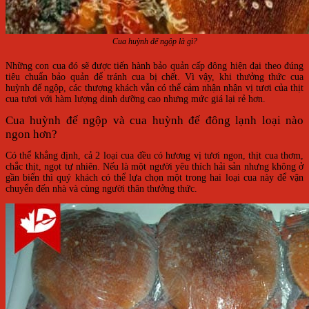
Cua huỳnh đế ngộp là gì?
Những con cua đó sẽ được tiến hành bảo quản cấp đông hiện đại theo đúng
tiêu chuẩn bảo quản để tránh cua bị chết. Vì vậy, khi thưởng thức cua
huỳnh đế ngộp, các thượng khách vẫn có thể cảm nhận nhận vị tươi của thịt
cua tươi với hàm lượng dinh dưỡng cao nhưng mức giá lại rẻ hơn.
Cua huỳnh đế ngộp và cua huỳnh đế đông lạnh loại nào
ngon hơn?
Có thể khẳng định, cả 2 loại cua đều có hương vị tươi ngon, thịt cua thơm,
chắc thịt, ngọt tự nhiên. Nếu là một người yêu thích hải sản nhưng không ở
gần biển thì quý khách có thể lựa chọn một trong hai loại cua này để vận
chuyển đến nhà và cùng người thân thưởng thức.