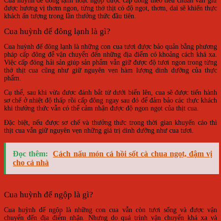
Cua huỳnh đế đông lạnh hoặc ngộp được cấp đông theo tiêu chuẩn vẫn giữ
được hương vị thơm ngon, từng thớ thịt có độ ngọt, thơm, dai sẽ khiến thực
khách ấn tượng trong lần thưởng thức đầu tiên.
Cua huỳnh đế đông lạnh là gì?
Cua huỳnh đế đông lạnh là những con cua tươi được bảo quản bằng phương
pháp cấp đông để vận chuyển đến những địa điểm có khoảng cách khá xa.
Việc cấp đông hải sản giúp sản phẩm vẫn giữ được độ tươi ngon trong từng
thớ thịt cua cũng như giữ nguyên vẹn hàm lượng dinh dưỡng của thực
phẩm.
Cụ thể, sau khi vừa được đánh bắt từ dưới biển lên, cua sẽ được tiến hành
sơ chế ở nhiệt độ thấp rồi cấp đông ngay sau đó để đảm bảo các thực khách
khi thưởng thức vẫn có thể cảm nhận được độ ngon ngọt của thịt cua.
Đặc biệt, nếu được sơ chế và thưởng thức trong thời gian khuyến cáo thì
thịt cua vẫn giữ nguyên vẹn những giá trị dinh dưỡng như cua tươi.
Đọc thêm:
Cách nấu món cá hồi sốt cà chua ngọt, đậm vị
cho cả nhà
Cua huỳnh đế ngộp là gì?
Cua huỳnh đế ngộp là những con cua vẫn còn tươi sống và được vận
chuyển đến địa điểm nhận. Nhưng do quá trình vận chuyển khá xa và