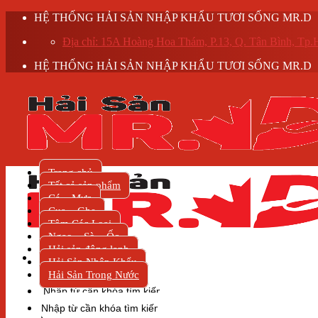
Skip
HỆ THỐNG HẢI SẢN NHẬP KHẨU TƯƠI SỐNG MR.D
to
Địa chỉ: 15A Hoàng Hoa Thám, P.13, Q. Tân Bình, T
content
HỆ THỐNG HẢI SẢN NHẬP KHẨU TƯƠI SỐNG MR.D
Trang chủ
Tất cả sản phẩm
Cá – Mực
Cua – Ghẹ
Tôm Các Loại
Ngao – Sò – Ốc
Hải sản đông lạnh
Hải Sản Nhập Khẩu
Hải Sản Trong Nước
Tìm
kiếm:
Tìm
kiếm: