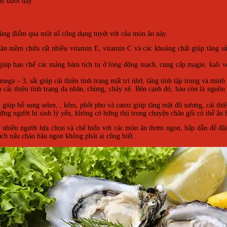
ay dưới đây.
cùng điểm qua một số công dụng tuyệt vời của món ăn này.
hân mềm chứa rất nhiều vitamin E, vitamin C và các khoáng chất giúp tăng 
iúp hạn chế các mảng bám tích tụ ở lòng động mạch, cung cấp magie, kali vớ
ga – 3, sắt giúp cải thiện tình trạng mất trí nhớ, tăng tính tập trung và min
cải thiện tình trạng da nhăn, chùng, chảy xệ. Bên cạnh đó, hàu còn là nguồn b
iúp bổ sung selen, , kẽm, phốt pho và canxi giúp tăng mật độ xương, cải th
hững người bị sinh lý yếu, không có hứng thú trong chuyện chăn gối có thể ăn h
 nhiều người lựa chọn và chế biến với các món ăn thơm ngon, hấp dẫn để đã
ách nấu cháo hàu ngon không phải ai cũng biết.