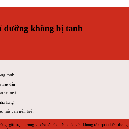
ổ dưỡng không bị tanh
ông tanh
a hấp dẫn
ản tại nhà
 nhà hàng
u mà bạn nên biết
ng, giữ trọn hương vị vừa tốt cho sức khỏe vừa không tốn quá nhiều thời 