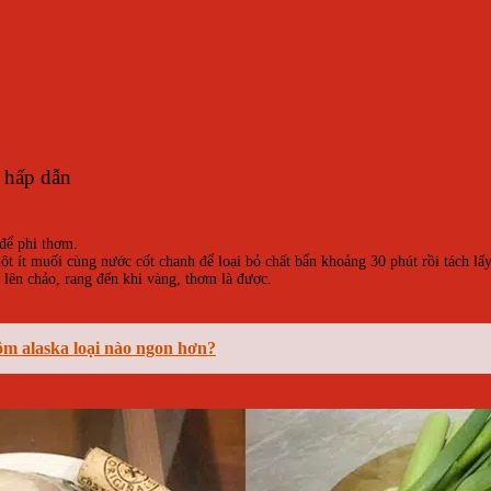
a hấp dẫn
 để phi thơm.
t ít muối cùng nước cốt chanh để loại bỏ chất bẩn khoảng 30 phút rồi tách lấy 
o lên chảo, rang đến khi vàng, thơm là được.
m alaska loại nào ngon hơn?