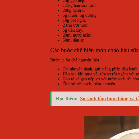
25g gạo nếp.
1.5kg hàu sữa tươi.
200g hành lá.
5g muối. 5g đường.
10g bột ngọt.
2 trái ướt tươi.
5g tiêu xay.
20ml nước mắm.
50ml dầu ăn.
Các bước chế biến món cháo hàu sữ
Bước 1: Sơ chế nguyên liệu
Cắt nhuyễn hành, giữ riêng phần đầu hành
Hàu sau khi mua về, rửa sơ rồi ngâm với mộ
Gạo tẻ và gạo nếp vo với nước sạch rồi ch
Ớt tươi rửa sạch, băm nhuyễn.
Đọc thêm:
So sánh tôm hùm bông và tô