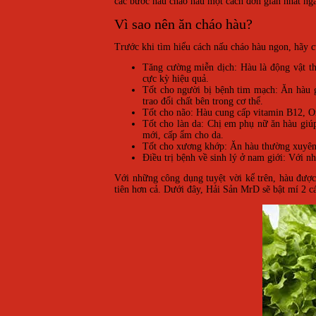
các bước nấu cháo hàu một cách đơn giản nhất ng
Vì sao nên ăn cháo hàu?
Trước khi tìm hiểu cách nấu cháo hàu ngon, hãy 
Tăng cường miễn dịch: Hàu là động vật t
cực kỳ hiệu quả.
Tốt cho người bị bệnh tim mạch: Ăn hàu g
trao đổi chất bên trong cơ thể.
Tốt cho não: Hàu cung cấp vitamin B12, Ome
Tốt cho làn da: Chị em phụ nữ ăn hàu giúp 
mới, cấp ẩm cho da.
Tốt cho xương khớp: Ăn hàu thường xuyên g
Điều trị bệnh về sinh lý ở nam giới: Với n
Với những công dụng tuyệt vời kể trên, hàu được
tiên hơn cả. Dưới đây, Hải Sản MrD sẽ bật mí 2 c