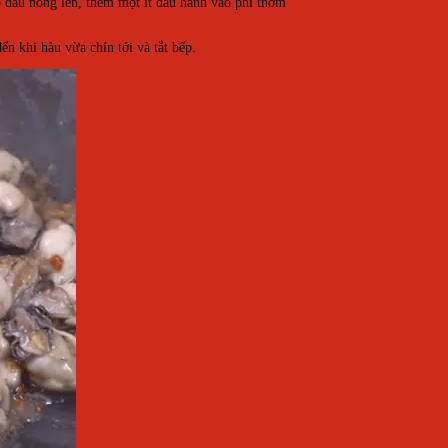
 dầu nóng lên, thêm một ít đầu hành vào phi thơm
n khi hàu vừa chín tới và tắt bếp.