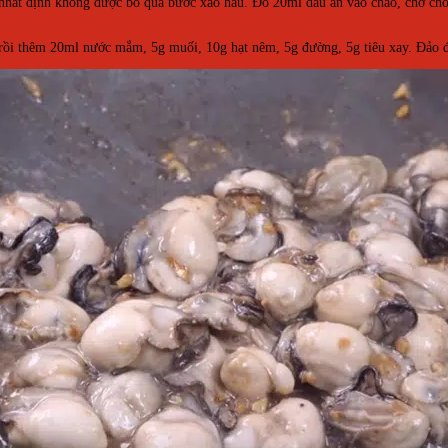
nhất định không được bỏ qua bước xào hàu. Đổ 20ml dầu ăn vào chảo, chờ cho
rồi thêm 20ml nước mắm, 5g muối, 10g hạt nêm, 5g đường, 5g tiêu xay. Đảo đế