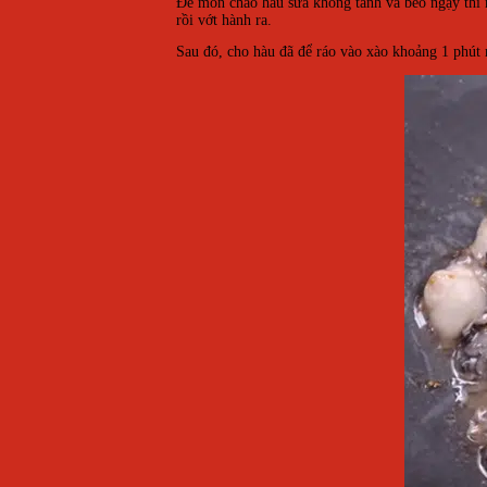
Để món cháo hàu sữa không tanh và béo ngậy thì 
rồi vớt hành ra.
Sau đó, cho hàu đã để ráo vào xào khoảng 1 phút 