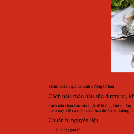
Tham khảo :
giá trị dinh dưỡng từ hàu
Cách nấu cháo hàu sữa đượm vị, k
Cách nấu cháo hàu sữa thực tế không khó nhưng nế
mềm này. Để có món cháo hàu đượm vị, không tan
Chuẩn bị nguyên liệu
300g gạo tẻ.