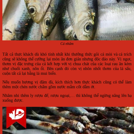
Cá nhâm
Tất cả thực khách dù khó tính nhất khi thưởng thức gỏi cá mòi và cá trích
cũng sẽ không thể cưỡng lại món ăn đơn giản nhưng độc đáo này. Vị ngọt,
thơm vị đặc trưng của cá kết hợp với vị chua chát của các loại rau ăn kèm
như chuối xanh, nõn ổi. Bên cạnh đó còn vị nhôn nhốt thơm của lá sấu,
cuộn tất cả lại bằng lá mui biển.
Nếu muốn hương vị đậm đà, kích thích hơn thực khách cũng có thể làm
thêm một chén nước chấm gồm nước mắm cốt dằm ớt.
Nhâm nhi thêm ly rượu đế, rượu ngoại,… thì không thể ngừng nâng lên hạ
xuống được.