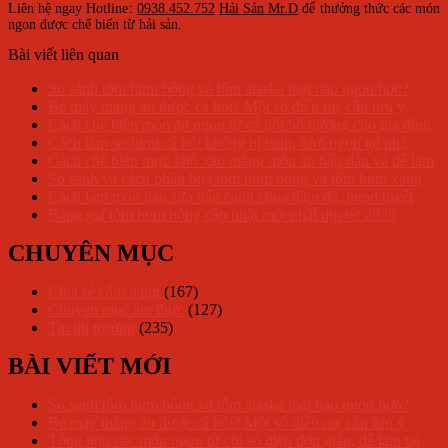
Liên hệ ngay Hotline:
0938.452.752
Hải Sản Mr.D
để thưởng thức các món
ngon được chế biến từ hải sản.
Bài viết liên quan
So sánh tôm hùm bông và tôm alaska loại nào ngon hơn?
Bé mấy tháng ăn được cá hồi? Một số điều mẹ cần lưu ý
Cách chế biến món ăn ngon từ cá hồi bổ dưỡng cho gia đình
Cách làm sashimi cá hồi không bị tanh, tươi ngon tại nhà
Cách chế biến mực khô xào măng món ăn hấp dẫn và dễ làm
So sánh và cách phân biệt tôm hùm bông và tôm hùm xanh
Cách làm món hàu sữa nấu canh chua đậm đà, ngon tuyệt
Bảng giá tôm hùm bông cập nhật mới nhất dịp tết 2026
CHUYÊN MỤC
Chia sẻ cẩm nang
(167)
Chuyên mục ẩm thực
(127)
Tin thị trường
(235)
BÀI VIẾT MỚI
So sánh tôm hùm bông và tôm alaska loại nào ngon hơn?
Bé mấy tháng ăn được cá hồi? Một số điều mẹ cần lưu ý
Tổng hợp các món ngon từ còi sò điệp đơn giản, dễ làm tại