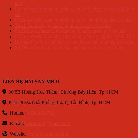
nhà
Cách làm cá hồi ngâm tương Hàn Quốc thơm ngon, bảo quản
lâu
Cách chế biến món ăn ngon từ cá hồi bổ dưỡng cho gia đình
Tìm hiểu tác dụng của rong nho đối với sức khỏe
Cách làm sashimi cá hồi không bị tanh, tươi ngon tại nhà
Cách chế biến mực khô xào măng món ăn hấp dẫn và dễ làm
Hướng dẫn cách chế biến còi sò điệp chuẩn nhà hàng tại nhà
Sò điệp đông lạnh: Giá bán, cách chọn mua và chế biến
LIÊN HỆ HẢI SẢN MR.D
30/6B Hoàng Hoa Thám , Phường Bảy Hiền, Tp. HCM
Kho: 36/24 Giải Phóng, P.4, Q.Tân Bình, Tp. HCM
Hotline:
0938.452.752
E-mail:
haisanmrd@gmail.com
Website:
www.haisanmrd.com