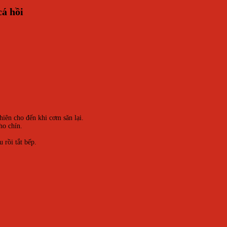
á hồi
iên cho đến khi cơm săn lại.
ho chín.
 rồi tắt bếp.