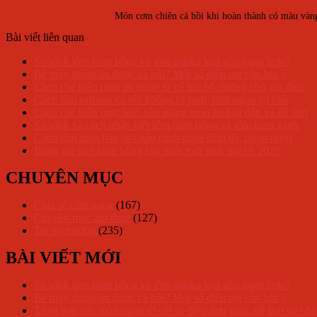
Món cơm chiên cá hồi khi hoàn thành có màu vàng
Bài viết liên quan
So sánh tôm hùm bông và tôm alaska loại nào ngon hơn?
Bé mấy tháng ăn được cá hồi? Một số điều mẹ cần lưu ý
Cách chế biến món ăn ngon từ cá hồi bổ dưỡng cho gia đình
Cách làm sashimi cá hồi không bị tanh, tươi ngon tại nhà
Cách chế biến mực khô xào măng món ăn hấp dẫn và dễ làm
So sánh và cách phân biệt tôm hùm bông và tôm hùm xanh
Cách làm món hàu sữa nấu canh chua đậm đà, ngon tuyệt
Bảng giá tôm hùm bông cập nhật mới nhất dịp tết 2026
CHUYÊN MỤC
Chia sẻ cẩm nang
(167)
Chuyên mục ẩm thực
(127)
Tin thị trường
(235)
BÀI VIẾT MỚI
So sánh tôm hùm bông và tôm alaska loại nào ngon hơn?
Bé mấy tháng ăn được cá hồi? Một số điều mẹ cần lưu ý
Tổng hợp các món ngon từ còi sò điệp đơn giản, dễ làm tại nhà