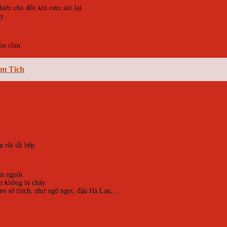
iên cho đến khi cơm săn lại.
y.
ho chín.
ôm Tích
 rồi tắt bếp.
m nguội.
m không bị cháy.
theo sở thích, như ngô ngọt, đậu Hà Lan,…