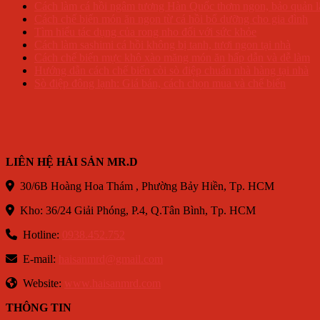
Cách làm cá hồi ngâm tương Hàn Quốc thơm ngon, bảo quản l
Cách chế biến món ăn ngon từ cá hồi bổ dưỡng cho gia đình
Tìm hiểu tác dụng của rong nho đối với sức khỏe
Cách làm sashimi cá hồi không bị tanh, tươi ngon tại nhà
Cách chế biến mực khô xào măng món ăn hấp dẫn và dễ làm
Hướng dẫn cách chế biến còi sò điệp chuẩn nhà hàng tại nhà
Sò điệp đông lạnh: Giá bán, cách chọn mua và chế biến
LIÊN HỆ HẢI SẢN MR.D
30/6B Hoàng Hoa Thám , Phường Bảy Hiền, Tp. HCM
Kho: 36/24 Giải Phóng, P.4, Q.Tân Bình, Tp. HCM
Hotline:
0938.452.752
E-mail:
haisanmrd@gmail.com
Website:
www.haisanmrd.com
THÔNG TIN