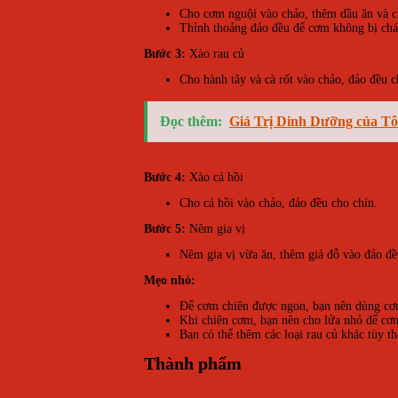
Cho cơm nguội vào chảo, thêm dầu ăn và ch
Thỉnh thoảng đảo đều để cơm không bị chá
Bước 3:
Xào rau củ
Cho hành tây và cà rốt vào chảo, đảo đều c
Đọc thêm:
Giá Trị Dinh Dưỡng của T
Bước 4:
Xào cá hồi
Cho cá hồi vào chảo, đảo đều cho chín.
Bước 5:
Nêm gia vị
Nêm gia vị vừa ăn, thêm giá đỗ vào đảo đều
Mẹo nhỏ:
Để cơm chiên được ngon, bạn nên dùng cơ
Khi chiên cơm, bạn nên cho lửa nhỏ để cơ
Bạn có thể thêm các loại rau củ khác tùy 
Thành phẩm