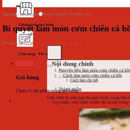
Trang chủ
»
Tin thị trường
»
Bí quyết làm món cơm chiên cá hồi
Chính sách giao hàng
Bí quyết làm món cơm chiên cá hồ
Posted on
14/12/2023
01/05/2024
by
Hải Sản Mr D
Cẩm nang - Tin tức
Nội dung chính
Giỏ hàng
Nguyên liệu làm món cơm chiên cá hồ
Cách làm món cơm chiên cá hồi
Giỏ hàng
Cách làm chi tiết
Thành phẩm
Chưa có sản phẩm trong giỏ hàng.
Cơm chiên là một món ăn quen thuộc trong bữa cơ
… Tuy nhiên, cơm chiên cá hồi vẫn là một trong 