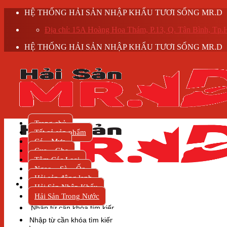
Skip
HỆ THỐNG HẢI SẢN NHẬP KHẨU TƯƠI SỐNG MR.D
to
Địa chỉ: 15A Hoàng Hoa Thám, P.13, Q. Tân Bình, T
content
HỆ THỐNG HẢI SẢN NHẬP KHẨU TƯƠI SỐNG MR.D
Trang chủ
Tất cả sản phẩm
Cá – Mực
Cua – Ghẹ
Tôm Các Loại
Ngao – Sò – Ốc
Hải sản đông lạnh
Hải Sản Nhập Khẩu
Hải Sản Trong Nước
Tìm
kiếm:
Tìm
kiếm: