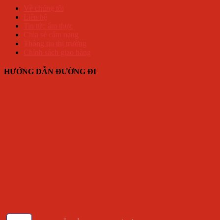
Về chúng tôi
Liên hệ
Tin tức ẩm thực
Chia sẻ cẩm nang
Thông tin thị trường
Chính sách giao hàng
HƯỚNG DẪN ĐƯỜNG ĐI