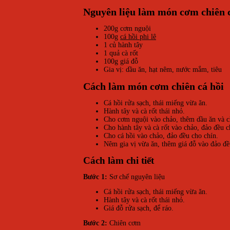
Nguyên liệu làm món cơm chiên c
200g cơm nguội
100g
cá hồi phi lê
1 củ hành tây
1 quả cà rốt
100g giá đỗ
Gia vị: dầu ăn, hạt nêm, nước mắm, tiêu
Cách làm món cơm chiên cá hồi
Cá hồi rửa sạch, thái miếng vừa ăn.
Hành tây và cà rốt thái nhỏ.
Cho cơm nguội vào chảo, thêm dầu ăn và ch
Cho hành tây và cà rốt vào chảo, đảo đều c
Cho cá hồi vào chảo, đảo đều cho chín.
Nêm gia vị vừa ăn, thêm giá đỗ vào đảo đều
Cách làm chi tiết
Bước 1:
Sơ chế nguyên liệu
Cá hồi rửa sạch, thái miếng vừa ăn.
Hành tây và cà rốt thái nhỏ.
Giá đỗ rửa sạch, để ráo.
Bước 2:
Chiên cơm