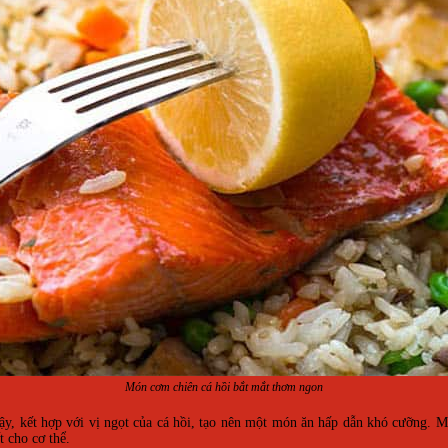
Món cơm chiên cá hồi bắt mắt thơm ngon
y, kết hợp với vị ngọt của cá hồi, tạo nên một món ăn hấp dẫn khó cưỡng. M
t cho cơ thể.