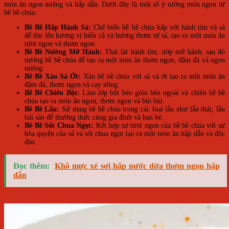
món ăn ngon miệng và hấp dẫn. Dưới đây là một số ý tưởng món ngon từ
bề bề chúa:
Bề Bề Hấp Hành Sả:
Chế biến bề bề chúa hấp với hành tím và sả
để tôn lên hương vị biển cả và hương thơm từ sả, tạo ra một món ăn
tươi ngon và thơm ngon.
Bề Bề Nướng Mỡ Hành:
Thái lát hành tím, ướp mỡ hành, sau đó
nướng bề bề chúa để tạo ra một món ăn thơm ngon, đậm đà và ngon
miệng.
Bề Bề Xào Sả Ớt:
Xào bề bề chúa với sả và ớt tạo ra một món ăn
đậm đà, thơm ngon và cay nồng.
Bề Bề Chiên Bột:
Làm lớp bột béo giòn bên ngoài và chiên bề bề
chúa tạo ra món ăn ngon, thơm ngon và bùi bùi.
Bề Bề Lẩu:
Sử dụng bề bề chúa trong các loại lẩu như lẩu thái, lẩu
hải sản để thưởng thức cùng gia đình và bạn bè.
Bề Bề Sốt Chua Ngọt:
Kết hợp sự tươi ngon của bề bề chúa với sự
hòa quyện của sả và sốt chua ngọt tạo ra một món ăn hấp dẫn và độc
đáo.
Đọc thêm:
Khô mực xé sợi hấp nước dừa thơm ngon hấp
dẫn