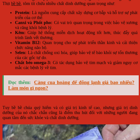
Thịt
bề bề
, tôm tít chứa nhiều chất dinh dưỡng quan trọng như:
Protein:
Là nguồn cung cấp chất xây dựng cơ bắp và hỗ trợ sự phát
triển của cơ thể.
Canxi và Phốt pho:
Có vai trò quan trọng trong việc bảo vệ xương
và răng khỏi bệnh lý.
Kẽm:
Giúp hệ thống miễn dịch hoạt động tốt hơn, thúc đẩy quá
trình lành vết thương.
Vitamin B12:
Quan trọng cho sự phát triển thần kinh và cải thiện
chức năng não bộ.
Selen:
Là chất chống oxi hóa, giúp bảo vệ tế bào khỏi sự tổn thương
của các gốc tự do.
Chất béo omega-3:
Có tác dụng bảo vệ tim mạch và giảm nguy cơ
mắc các bệnh lý về tim.
Đọc thêm:
Càng cua hoàng đế đông lạnh giá bao nhiêu?
Làm món gì ngon?
Tuy bề bề chúa quý hiếm và có giá trị kinh tế cao, nhưng giá trị dinh
dưỡng của nó chắc chắn cũng là điểm thu hút đối với những người đang
quan tâm đến sức khỏe và chất dinh dưỡng.