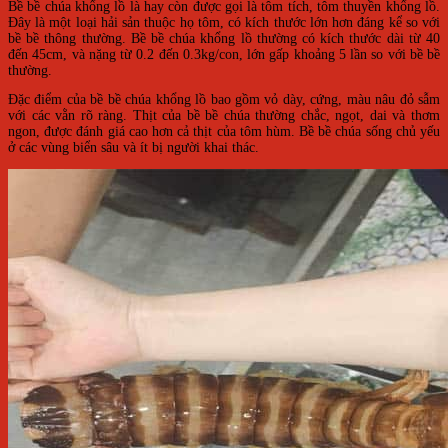
Bề bề chúa khổng lồ là hay còn được gọi là tôm tích, tôm thuyền khổng lồ.
Đây là một loại hải sản thuộc họ tôm, có kích thước lớn hơn đáng kể so với
bề bề thông thường. Bề bề chúa khổng lồ thường có kích thước dài từ 40
đến 45cm, và nặng từ 0.2 đến 0.3kg/con, lớn gấp khoảng 5 lần so với bề bề
thường.
Đặc điểm của bề bề chúa khổng lồ bao gồm vỏ dày, cứng, màu nâu đỏ sẫm
với các vằn rõ ràng. Thịt của bề bề chúa thường chắc, ngọt, dai và thơm
ngon, được đánh giá cao hơn cả thịt của tôm hùm. Bề bề chúa sống chủ yếu
ở các vùng biển sâu và ít bị người khai thác.