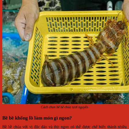
Cách chọn bề bề chúa tươi nguyên
Bề bề khổng lồ làm món gì ngon?
Bề bề chúa với vị độc đáo và thịt ngon có thể được chế biến thành nhiều