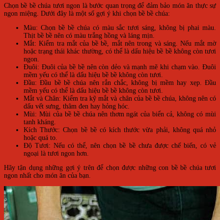
Chọn bề bề chúa tươi ngon là bước quan trọng để đảm bảo món ăn thực sự
ngon miệng. Dưới đây là một số gợi ý khi chọn bề bề chúa:
Màu: Chọn bề bề chúa có màu sắc tươi sáng, không bị phai màu.
Thịt bề bề nên có màu trắng hồng và láng mịn.
Mắt: Kiểm tra mắt của bề bề, mắt nên trong và sáng. Nếu mắt mờ
hoặc trạng thái khác thường, có thể là dấu hiệu bề bề không còn tươi
ngon.
Đuôi: Đuôi của bề bề nên còn dẻo và mạnh mẽ khi chạm vào. Đuôi
mềm yếu có thể là dấu hiệu bề bề không còn tươi.
Đầu: Đầu bề bề chúa nên rắn chắc, không bị mềm hay xẹp. Đầu
mềm yếu có thể là dấu hiệu bề bề không còn tươi.
Mắt và Chân: Kiểm tra kỹ mắt và chân của bề bề chúa, không nên có
dấu vết sưng, thâm đen hay hỏng hóc.
Mùi: Mùi của bề bề chúa nên thơm ngát của biển cả, không có mùi
tanh kháng.
Kích Thước: Chọn bề bề có kích thước vừa phải, không quá nhỏ
hoặc quá to.
Độ Tươi: Nếu có thể, nên chọn bề bề chưa được chế biến, có vẻ
ngoại là tươi ngon hơn.
Hãy tận dụng những gợi ý trên để chọn được những con bề bề chúa tươi
ngon nhất cho món ăn của bạn.