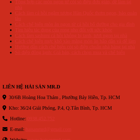
Tổng hợp các món ngon từ còi sò điệp đơn giản, dễ làm tại
nhà
Cách làm cá hồi ngâm tương Hàn Quốc thơm ngon, bảo quản
lâu
Cách chế biến món ăn ngon từ cá hồi bổ dưỡng cho gia đình
Tìm hiểu tác dụng của rong nho đối với sức khỏe
Cách làm sashimi cá hồi không bị tanh, tươi ngon tại nhà
Cách chế biến mực khô xào măng món ăn hấp dẫn và dễ làm
Hướng dẫn cách chế biến còi sò điệp chuẩn nhà hàng tại nhà
Sò điệp đông lạnh: Giá bán, cách chọn mua và chế biến
LIÊN HỆ HẢI SẢN MR.D
30/6B Hoàng Hoa Thám , Phường Bảy Hiền, Tp. HCM
Kho: 36/24 Giải Phóng, P.4, Q.Tân Bình, Tp. HCM
Hotline:
0938.452.752
E-mail:
haisanmrd@gmail.com
Website:
www.haisanmrd.com