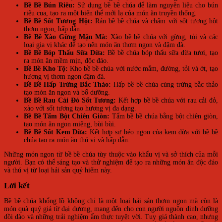
Bề Bề Bún Riêu:
Sử dụng bề bề chúa để làm nguyên liệu cho bún
riêu cua, tạo ra một biến thể mới lạ của món ăn truyền thống.
Bề Bề Sốt Tương Hột:
Rán bề bề chúa và chấm với sốt tương hột
thơm ngon, hấp dẫn.
Bề Bề Xào Gừng Mặn Mà:
Xào bề bề chúa với gừng, tỏi và các
loại gia vị khác để tạo nên món ăn thơm ngon và đậm đà.
Bề Bề Bóp Thấu Sữa Dừa:
Bề bề chúa bóp thấu sữa dừa tươi, tạo
ra món ăn mềm mịn, độc đáo.
Bề Bề Kho Tộ:
Kho bề bề chúa với nước mắm, đường, tỏi và ớt, tạo
hương vị thơm ngon đậm đà.
Bề Bề Hấp Trứng Bắc Thảo:
Hấp bề bề chúa cùng trứng bắc thảo
tạo món ăn ngon và bổ dưỡng.
Bề Bề Rau Cải Đỏ Sốt Tương:
Kết hợp bề bề chúa với rau cải đỏ,
xào với sốt tương tạo hương vị đa dạng.
Bề Bề Tẩm Bột Chiên Giòn:
Tẩm bề bề chúa bằng bột chiên giòn,
tạo món ăn ngon miệng, bùi bùi.
Bề Bề Sốt Kem Dừa:
Kết hợp sự béo ngon của kem dừa với bề bề
chúa tạo ra món ăn thú vị và hấp dẫn.
Những món ngon từ bề bề chúa tùy thuộc vào khẩu vị và sở thích của mỗi
người. Bạn có thể sáng tạo và thử nghiệm để tạo ra những món ăn độc đáo
và thú vị từ loại hải sản quý hiếm này.
Lời kết
Bề bề chúa khổng lồ không chỉ là một loại hải sản thơm ngon mà còn là
món quà quý giá từ đại dương, mang đến cho con người nguồn dinh dưỡng
dồi dào và những trải nghiệm ẩm thực tuyệt vời. Tuy giá thành cao, nhưng