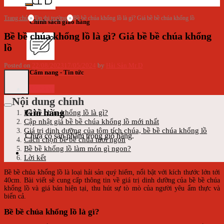
Trang chủ
»
Tin thị trường
»
Bề bề chúa khổng lồ là gì? Giá bề bề chúa khổng lồ
Chính sách giao hàng
Bề bề chúa khổng lồ là gì? Giá bề bề chúa khổng
lồ
Posted on
22/08/2023
17/05/2024
by
Hải Sản Mr D
Cẩm nang - Tin tức
Giỏ hàng
Nội dung chính
Giỏ hàng
Bề bề chúa khổng lồ là gì?
Cập nhật giá bề bề chúa khổng lồ mới nhất
Giá trị dinh dưỡng của tôm tích chúa, bề bề chúa khổng lồ
Chưa có sản phẩm trong giỏ hàng.
Cách chọn bề bề chúa tươi ngon
Bề bề khổng lồ làm món gì ngon?
Lời kết
Bề bề chúa khổng lồ là loại hải sản quý hiếm, nổi bật với kích thước lớn tới
40cm. Bài viết sẽ cung cấp thông tin về giá trị dinh dưỡng của bề bề chúa
khổng lồ và giá bán hiện tại, thu hút sự tò mò của người yêu ẩm thực và
biển cả.
Bề bề chúa khổng lồ là gì?