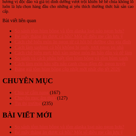
hương vị độc đáo và giá trị dinh dưỡng vượt trội khiến bề bề chúa khổng lồ
luôn là lựa chọn hàng đầu cho những ai yêu thích thưởng thức hải sản cao
cấp.
Bài viết liên quan
So sánh tôm hùm bông và tôm alaska loại nào ngon hơn?
Bé mấy tháng ăn được cá hồi? Một số điều mẹ cần lưu ý
Cách chế biến món ăn ngon từ cá hồi bổ dưỡng cho gia đình
Cách làm sashimi cá hồi không bị tanh, tươi ngon tại nhà
Cách chế biến mực khô xào măng món ăn hấp dẫn và dễ làm
So sánh và cách phân biệt tôm hùm bông và tôm hùm xanh
Cách làm món hàu sữa nấu canh chua đậm đà, ngon tuyệt
Bảng giá tôm hùm bông cập nhật mới nhất dịp tết 2026
CHUYÊN MỤC
Chia sẻ cẩm nang
(167)
Chuyên mục ẩm thực
(127)
Tin thị trường
(235)
BÀI VIẾT MỚI
So sánh tôm hùm bông và tôm alaska loại nào ngon hơn?
Bé mấy tháng ăn được cá hồi? Một số điều mẹ cần lưu ý