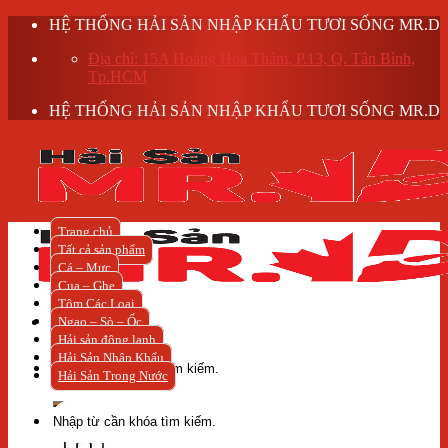
Skip
HỆ THỐNG HẢI SẢN NHẬP KHẨU TƯƠI SỐNG MR.D
to
Địa chỉ: 15A Hoàng Hoa Thám, P.13, Q. Tân Bình,
content
Tp.HCM
HỆ THỐNG HẢI SẢN NHẬP KHẨU TƯƠI SỐNG MR.D
Trang chủ
Tất cả sản phẩm
Cá – Mực
Cua – Ghẹ
Tôm Các Loại
Ngao – Sò – Ốc
Hải sản đông lạnh
Tìm
Hải Sản Nhập Khẩu
kiếm:
Hải Sản Trong Nước
Tìm
kiếm: