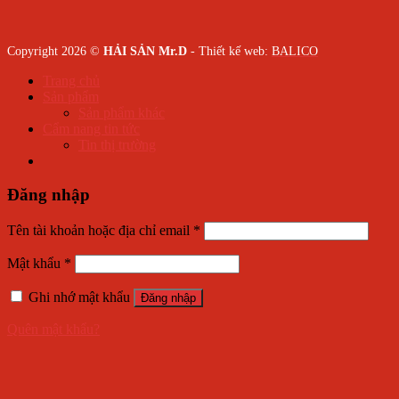
Copyright 2026 ©
HẢI SẢN Mr.D
- Thiết kế web:
BALICO
Trang chủ
Sản phẩm
Sản phẩm khác
Cẩm nang tin tức
Tin thị trường
Đăng nhập
Tên tài khoản hoặc địa chỉ email
*
Mật khẩu
*
Ghi nhớ mật khẩu
Đăng nhập
Quên mật khẩu?