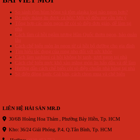
BÀI VIẾT MỚI
So sánh tôm hùm bông và tôm alaska loại nào ngon hơn?
Bé mấy tháng ăn được cá hồi? Một số điều mẹ cần lưu ý
Tổng hợp các món ngon từ còi sò điệp đơn giản, dễ làm tại
nhà
Cách làm cá hồi ngâm tương Hàn Quốc thơm ngon, bảo quản
lâu
Cách chế biến món ăn ngon từ cá hồi bổ dưỡng cho gia đình
Tìm hiểu tác dụng của rong nho đối với sức khỏe
Cách làm sashimi cá hồi không bị tanh, tươi ngon tại nhà
Cách chế biến mực khô xào măng món ăn hấp dẫn và dễ làm
Hướng dẫn cách chế biến còi sò điệp chuẩn nhà hàng tại nhà
Sò điệp đông lạnh: Giá bán, cách chọn mua và chế biến
LIÊN HỆ HẢI SẢN MR.D
30/6B Hoàng Hoa Thám , Phường Bảy Hiền, Tp. HCM
Kho: 36/24 Giải Phóng, P.4, Q.Tân Bình, Tp. HCM