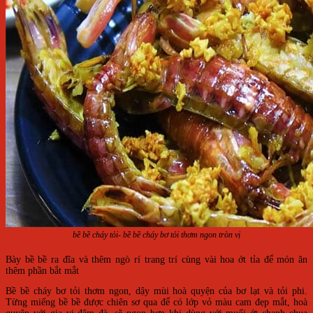
bề bề cháy tỏi- bề bề cháy bơ tỏi thơm ngon tròn vị
Bày bề bề ra đĩa và thêm ngò rí trang trí cùng vài hoa ớt tỉa để món ăn
thêm phần bắt mắt
Bề bề cháy bơ tỏi thơm ngon, dậy mùi hoà quyện của bơ lạt và tỏi phi.
Từng miếng bề bề được chiên sơ qua để có lớp vỏ màu cam đẹp mắt, hoà