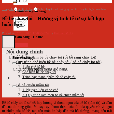
Trang chủ
»
Tin thị trường
»
Bề bề cháy tỏi – Hương vị tinh tế từ sự kết hợp hoàn hảo
Chính sách giao hàng
Bề bề cháy tỏi – Hương vị tinh tế từ sự kết hợp
hoàn hảo
Posted on
22/08/2023
17/05/2024
by
Hải Sản Mr D
Cẩm nang - Tin tức
Giỏ hàng
Nội dung chính
Giỏ hàng
Nguyên liệu làm bề bề cháy tỏi (bề bề rang cháy tỏi)
Quy trình chế biến bề bề cháy tỏi ( bề bề cháy bơ tỏi)
1. Sơ chế bề bề
Chưa có sản phẩm trong giỏ hàng.
Chế biến bề bề cháy tỏi
Trình bày thành phẩm bề bề cháy tỏi
Bề bề chiên mắm tỏi
1. Nguyên liệu và sơ chế
2. Quy trình làm món bề bề chiên mắm tỏi
Bề bề cháy tỏi là sự kết hợp hương vị thơm ngon của bề bề (tôm tít) và đậm
đà của tỏi rang giòn. Vị cay cay, thơm thơm của tỏi hòa quyện với vị ngọt
tự nhiên của bề bề, tạo nên món ăn hấp dẫn mà bổ dưỡng, mang đến trải