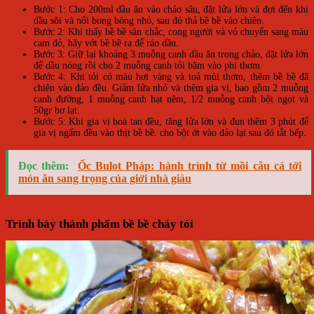
Bước 1: Cho 200ml dầu ăn vào chảo sâu, đặt lửa lớn và đợi đến khi
dầu sôi và nổi bong bóng nhỏ, sau đó thả bề bề vào chiên.
Bước 2: Khi thấy bề bề săn chắc, cong người và vỏ chuyển sang màu
cam đỏ, hãy vớt bề bề ra để ráo dầu.
Bước 3: Giữ lại khoảng 3 muỗng canh dầu ăn trong chảo, đặt lửa lớn
để dầu nóng rồi cho 2 muỗng canh tỏi băm vào phi thơm.
Bước 4: Khi tỏi có màu hơi vàng và toả mùi thơm, thêm bề bề đã
chiên vào đảo đều. Giảm lửa nhỏ và thêm gia vị, bao gồm 2 muỗng
canh đường, 1 muỗng canh hạt nêm, 1/2 muỗng canh bột ngọt và
50gr bơ lạt.
Bước 5: Khi gia vị hoà tan đều, tăng lửa lớn và đun thêm 3 phút để
gia vị ngấm đều vào thịt bề bề. cho bột ớt vào đảo lại sau đó tắt bếp.
Đọc thêm:
Ốc Bulot Pháp: hành trình từ mồi câu cá tới
món ăn sang trọng của giới nhà giàu
Trình bày thành phẩm bề bề cháy tỏi