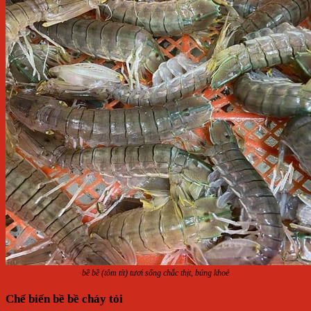
bề bề (tôm tít) tươi sống chắc thịt, búng khoẻ
Chế biến bề bề cháy tỏi