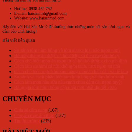
Thông tin liên hệ với hải sản Mr.D:
Hotline: 0938.452.752
E-mail:
haisanmrd@gmail.com
Website:
www.haisanmrd.com
Hãy đến với Hải Sản Mr.D để thưởng thức những món hải sản tươi ngon và
đảm bảo chất lượng!
Bài viết liên quan
So sánh tôm hùm bông và tôm alaska loại nào ngon hơn?
Bé mấy tháng ăn được cá hồi? Một số điều mẹ cần lưu ý
Cách chế biến món ăn ngon từ cá hồi bổ dưỡng cho gia đình
Cách làm sashimi cá hồi không bị tanh, tươi ngon tại nhà
Cách chế biến mực khô xào măng món ăn hấp dẫn và dễ làm
So sánh và cách phân biệt tôm hùm bông và tôm hùm xanh
Cách làm món hàu sữa nấu canh chua đậm đà, ngon tuyệt
Bảng giá tôm hùm bông cập nhật mới nhất dịp tết 2026
CHUYÊN MỤC
Chia sẻ cẩm nang
(167)
Chuyên mục ẩm thực
(127)
Tin thị trường
(235)