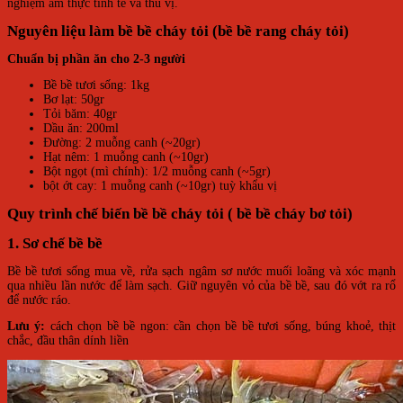
nghiệm ẩm thực tinh tế và thú vị.
Nguyên liệu làm bề bề cháy tỏi (bề bề rang cháy tỏi)
Chuẩn bị phần ăn cho 2-3 người
Bề bề tươi sống: 1kg
Bơ lạt: 50gr
Tỏi băm: 40gr
Dầu ăn: 200ml
Đường: 2 muỗng canh (~20gr)
Hạt nêm: 1 muỗng canh (~10gr)
Bột ngọt (mì chính): 1/2 muỗng canh (~5gr)
bột ớt cay: 1 muỗng canh (~10gr) tuỳ khẩu vị
Quy trình chế biến bề bề cháy tỏi ( bề bề cháy bơ tỏi)
1. Sơ chế bề bề
Bề bề tươi sống mua về, rửa sạch ngâm sơ nước muối loãng và xóc mạnh
qua nhiều lần nước để làm sạch. Giữ nguyên vỏ của bề bề, sau đó vớt ra rổ
để nước ráo.
Lưu ý:
cách chọn bề bề ngon: cần chọn bề bề tươi sống, búng khoẻ, thịt
chắc, đầu thân dính liền