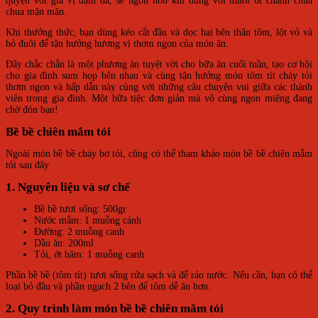
quyện với gia vị đậm đà, sẽ ngon hơn khi dùng với muối ớt chanh chua
chua mặn mặn.
Khi thưởng thức, bạn dùng kéo cắt đầu và dọc hai bên thân tôm, lột vỏ và
bỏ đuôi để tận hưởng hương vị thơm ngon của món ăn.
Đây chắc chắn là một phương án tuyệt vời cho bữa ăn cuối tuần, tạo cơ hội
cho gia đình sum họp bên nhau và cùng tận hưởng món tôm tít cháy tỏi
thơm ngon và hấp dẫn này cùng với những câu chuyện vui giữa các thành
viên trong gia đình. Một bữa tiệc đơn giản mà vô cùng ngon miệng đang
chờ đón bạn!
Bề bề chiên mắm tỏi
Ngoài món bề bề cháy bơ tỏi, cũng có thể tham khảo món bề bề chiên mắm
tỏi sau đây
1. Nguyên liệu và sơ chế
Bề bề tươi sống: 500gr
Nước mắm: 1 muỗng cánh
Đường: 2 muỗng canh
Dầu ăn: 200ml
Tỏi, ớt băm: 1 muỗng canh
Phần bề bề (tôm tít) tươi sống rửa sạch và để ráo nước. Nếu cần, bạn có thể
loại bỏ đầu và phần ngạch 2 bên để tôm dễ ăn hơn.
2. Quy trình làm món bề bề chiên mắm tỏi