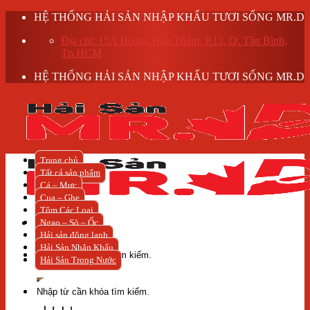
Skip
HỆ THỐNG HẢI SẢN NHẬP KHẨU TƯƠI SỐNG MR.D
to
Địa chỉ: 15A Hoàng Hoa Thám, P.13, Q. Tân Bình,
content
Tp.HCM
HỆ THỐNG HẢI SẢN NHẬP KHẨU TƯƠI SỐNG MR.D
Trang chủ
Tất cả sản phẩm
Cá – Mực
Cua – Ghẹ
Tôm Các Loại
Ngao – Sò – Ốc
Hải sản đông lạnh
Tìm
Hải Sản Nhập Khẩu
kiếm:
Hải Sản Trong Nước
Tìm
kiếm: