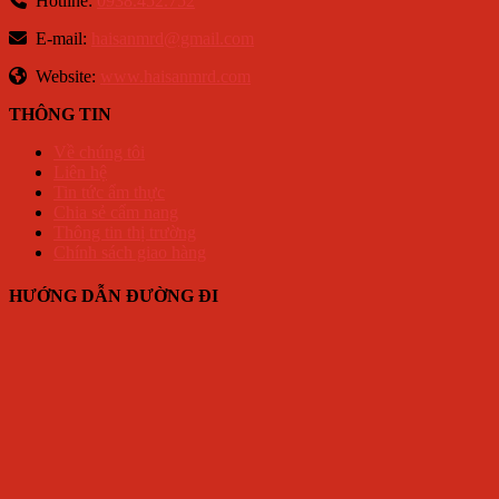
Hotline:
0938.452.752
E-mail:
haisanmrd@gmail.com
Website:
www.haisanmrd.com
THÔNG TIN
Về chúng tôi
Liên hệ
Tin tức ẩm thực
Chia sẻ cẩm nang
Thông tin thị trường
Chính sách giao hàng
HƯỚNG DẪN ĐƯỜNG ĐI