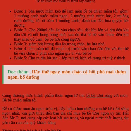
Bề bề chiên xóc mắm tỏi thơm cay bùng vị
Bước 1: pha nước mắm kẹo để làm món bề bề chiên mắm tỏi. gồm:
1 muỗng canh nước mắm ngon, 2 muỗng canh nước lọc, 2 muỗng
canh đường, tỏi ớt băm 1 muỗng canh; đánh tan đều hoà quyện hết
đường.
Bước 2: Cho 200ml dầu ăn vào chảo sâu, đặt lửa lớn và đợi đến khi
dầu sôi và nổi bong bóng nhỏ, sau đó thả bề bề vào chiên đến khi
thấy màu đỏ cam, bề bề hơi cong người.
Bước 3: giảm bớt lượng dầu ăn trong chảo, hạ lửa nhỏ
Bước 4: cho mắm tỏi đã chuẩn bị trước vào chảo đảo đều với thịt bề
bề vừa chiên 3 phút cho ngấm gia vị vào bề bề
Bước 5: Cho ra dĩa lót sẵn 1 lớp rau xà lách và trang trí tuỳ ý thích
Đọc thêm:
Hãy thử ngay món cháo cá hồi phô mai thơm
ngon, bổ dưỡng
Cùng thưởng thức thành phẩm thơm ngon từ thịt
bề bề tươi sống
với món:
Bề bề chiên mắm tỏi.
Để có được món ăn ngon tròn vị, hãy luôn chọn những con bề bề tươi sống
ngon nhất, xin giới thiệu đến bạn địa chỉ mua bề bề tươi ngon uy tín: Hải
Sản Mr.D, nơi cung cấp các loại hải sản trong và ngoài nước chất lượng đạt
yêu cầu cao của quý khách hàng