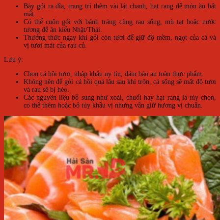
Bày gỏi ra đĩa, trang trí thêm vài lát chanh, hạt rang để món ăn bắt
mắt.
Có thể cuốn gỏi với bánh tráng cùng rau sống, mù tạt hoặc nước
tương để ăn kiểu Nhật/Thái.
Thưởng thức ngay khi gỏi còn tươi để giữ độ mềm, ngọt của cá và
vị tươi mát của rau củ.
Lưu ý:
Chọn cá hồi tươi, nhập khẩu uy tín, đảm bảo an toàn thực phẩm.
Không nên để gỏi cá hồi quá lâu sau khi trộn, cá sống sẽ mất độ tươi
và rau sẽ bị héo.
Các nguyên liệu bổ sung như xoài, chuối hay hạt rang là tùy chọn,
có thể thêm hoặc bỏ tùy khẩu vị nhưng vẫn giữ hương vị chuẩn.