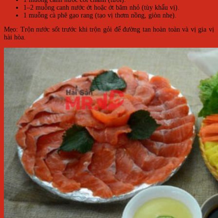
1–2 muỗng canh nước ớt hoặc ớt băm nhỏ (tùy khẩu vị).
1 muỗng cà phê gạo rang (tạo vị thơm nồng, giòn nhẹ).
Mẹo: Trộn nước sốt trước khi trộn gỏi để đường tan hoàn toàn và vị gia vị
hài hòa.