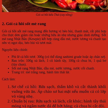
Gỏi cá hồi kiểu Thái (cay nồng)
2. Gỏi cá hồi sốt mè rang
Gỏi cá hồi sốt mè rang mang đến hương vị béo bùi, thanh mát, rất phù hợp
cho thực đơn giảm cân hoặc những bữa ăn nhẹ nhưng giàu dinh dưỡng. Sốt
mè rang Nhật Bản (Kewpie) kết hợp cùng dầu mè, nước tương và chanh tạo
nên vị ngọt dịu, béo bùi và tươi mát.
Nguyên liệu chính:
Phi lê cá hồi tươi: 300g (có thể dùng sashimi grade hoặc áp chảo sơ).
Rau trộn: 100g xà lách, 1 củ hành tây, 100g cà chua bi, 1 quả bơ
(tùy chọn).
Sốt mè rang Nhật Bản, dầu mè, nước tương, nước cốt chanh.
Trang trí: mè trắng rang, hành tím thái lát.
Cách làm:
Sơ chế cá hồi: Rửa sạch, thấm khô và cắt thành khối
vuông vừa ăn. Áp chảo sơ hai mặt nếu muốn cá có lớp
vỏ vàng nhẹ.
Chuẩn bị rau: Rửa sạch xà lách, cắt khúc; hành tây thái
mỏng và ngâm nước đá để bớt hăng; cà chua bi cắt đôi.