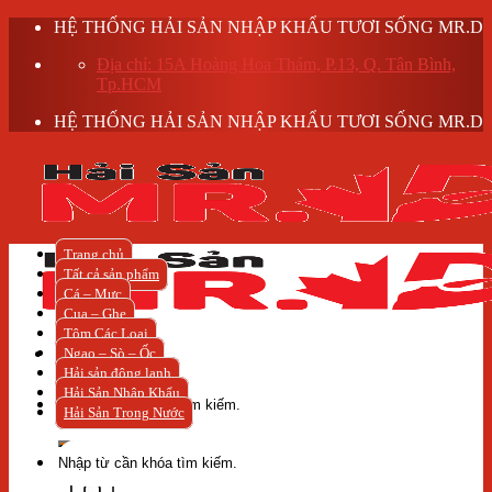
Skip
HỆ THỐNG HẢI SẢN NHẬP KHẨU TƯƠI SỐNG MR.D
to
Địa chỉ: 15A Hoàng Hoa Thám, P.13, Q. Tân Bình,
content
Tp.HCM
HỆ THỐNG HẢI SẢN NHẬP KHẨU TƯƠI SỐNG MR.D
Trang chủ
Tất cả sản phẩm
Cá – Mực
Cua – Ghẹ
Tôm Các Loại
Ngao – Sò – Ốc
Hải sản đông lạnh
Tìm
Hải Sản Nhập Khẩu
kiếm:
Hải Sản Trong Nước
Tìm
kiếm: