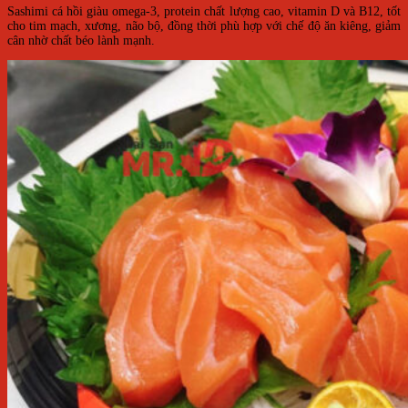
Sashimi cá hồi giàu omega-3, protein chất lượng cao, vitamin D và B12, tốt
cho tim mạch, xương, não bộ, đồng thời phù hợp với chế độ ăn kiêng, giảm
cân nhờ chất béo lành mạnh.