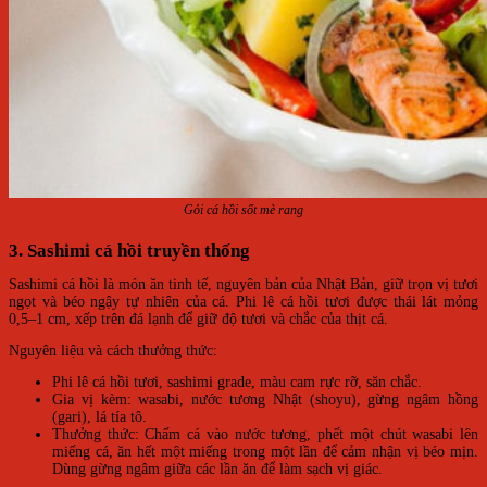
Gỏi cá hồi sốt mè rang
3. Sashimi cá hồi truyền thống
Sashimi cá hồi là món ăn tinh tế, nguyên bản của Nhật Bản, giữ trọn vị tươi
ngọt và béo ngậy tự nhiên của cá. Phi lê cá hồi tươi được thái lát mỏng
0,5–1 cm, xếp trên đá lạnh để giữ độ tươi và chắc của thịt cá.
Nguyên liệu và cách thưởng thức:
Phi lê cá hồi tươi, sashimi grade, màu cam rực rỡ, săn chắc.
Gia vị kèm: wasabi, nước tương Nhật (shoyu), gừng ngâm hồng
(gari), lá tía tô.
Thưởng thức: Chấm cá vào nước tương, phết một chút wasabi lên
miếng cá, ăn hết một miếng trong một lần để cảm nhận vị béo mịn.
Dùng gừng ngâm giữa các lần ăn để làm sạch vị giác.