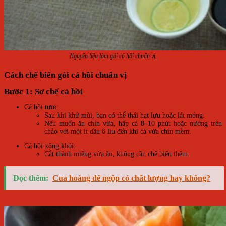
Nguyên liệu làm gỏi cá hồi chuẩn vị.
Cách chế biến gỏi cá hồi chuẩn vị
Bước 1: Sơ chế cá hồi
Cá hồi tươi:
Sau khi khử mùi, bạn có thể thái hạt lựu hoặc lát mỏng.
Nếu muốn ăn chín vừa, hấp cá 8–10 phút hoặc nướng trên
chảo với một ít dầu ô liu đến khi cá vừa chín mềm.
Cá hồi xông khói:
Cắt thành miếng vừa ăn, không cần chế biến thêm.
Đọc thêm:
Cua hoàng đế ngộp có chất lượng hay không?