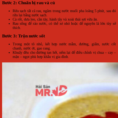
Bước 2: Chuẩn bị rau và củ
Rửa sạch tất cả rau, ngâm trong nước muối pha loãng 5 phút, sau đó
rửa lại bằng nước sạch.
Cà rốt, dưa leo, cần tây, hành tây và xoài thái sợi vừa ăn.
Rau sống để ráo nước, có thể xé nhỏ hoặc để nguyên lá lớn tùy sở
thích.
Bước 3: Trộn nước sốt
Trong một tô nhỏ, kết hợp nước mắm, đường, giấm, nước cốt
chanh, nước ớt, gạo rang.
Khuấy đều cho đường tan hết, nếm lại để điều chỉnh vị chua – cay –
mặn – ngọt phù hợp khẩu vị gia đình.