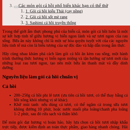
Các món gỏi cá hồi phổ biến khác bạn có thể thử
1. Gỏi cá hồi kiểu Thái (cay nồng)
2. Gỏi cá hồi sốt mè rang
3. Sashimi cá hồi truyền thống
Trong thế giới ẩm thực phong phú của biển cả, món gỏi cá hồi luôn là một
sự kết hợp tinh tế giữa hương vị biển ngon lành và sự tươi ngon của rau
sống. Bữa ăn này không chỉ là một sự hòa quyện tuyệt vời của các nguyên
liệu tinh tế mà còn là biểu tượng của sự độc đáo và hấp dẫn trong ẩm thực.
Hãy cùng nhau khám phá cách làm gỏi cá hồi ăn kèm rau sống, một hành
trình thưởng thức hương vị biển ngon miệng và tận hưởng sự tươi mới của
những loại rau tươi ngon, tạo nên một bữa ăn thanh mát và đầy dinh
dưỡng.
Nguyên liệu làm gỏi cá hồi chuẩn vị
Cá hồi
200–250g cá hồi phi lê tươi (ưu tiên cá hồi tươi, có thể thay bằng cá
hồi xông khói nhưng vị sẽ khác).
Khử mùi tanh: nếu dùng cá tươi, có thể ngâm cá trong sữa tươi
không đường 10 phút, hoặc nước muối pha loãng/chanh pha loãng
1–2 phút, sau đó rửa sạch và thấm khô.
Để món gỏi đạt hương vị hoàn hảo, hãy lựa chọn cá hồi tươi nhập khẩu
trực tiếp, được kiểm định an toàn thực phẩm, giao hàng nhanh chóng. Hải