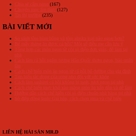
Chia sẻ cẩm nang
(167)
Chuyên mục ẩm thực
(127)
Tin thị trường
(235)
BÀI VIẾT MỚI
So sánh tôm hùm bông và tôm alaska loại nào ngon hơn?
Bé mấy tháng ăn được cá hồi? Một số điều mẹ cần lưu ý
Tổng hợp các món ngon từ còi sò điệp đơn giản, dễ làm tại
nhà
Cách làm cá hồi ngâm tương Hàn Quốc thơm ngon, bảo quản
lâu
Cách chế biến món ăn ngon từ cá hồi bổ dưỡng cho gia đình
Tìm hiểu tác dụng của rong nho đối với sức khỏe
Cách làm sashimi cá hồi không bị tanh, tươi ngon tại nhà
Cách chế biến mực khô xào măng món ăn hấp dẫn và dễ làm
Hướng dẫn cách chế biến còi sò điệp chuẩn nhà hàng tại nhà
Sò điệp đông lạnh: Giá bán, cách chọn mua và chế biến
LIÊN HỆ HẢI SẢN MR.D