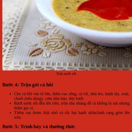
Trộn nước sốt
Bước 4: Trộn gỏi cá hồi
Cho cá hồi vào tô lớn, thêm rau sống, cà rốt, dưa leo, hành tây, xoài,
chuối (nếu dùng), cơm dừa bào, thịt bưởi.
Rưới nước sốt đều lên trên, trộn nhẹ nhàng để cá không bị nát nhưng
thấm gia vị.
Thêm rau thơm thái nhỏ và rắc hạt hạnh nhân/lanh rang giòn lên
trên.
Bước 5: Trình bày và thưởng thức