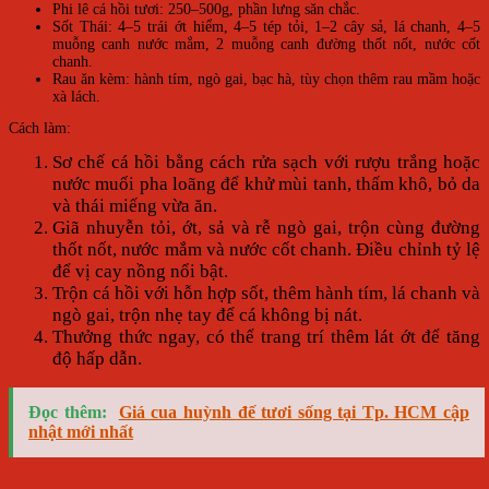
Phi lê cá hồi tươi: 250–500g, phần lưng săn chắc.
Sốt Thái: 4–5 trái ớt hiểm, 4–5 tép tỏi, 1–2 cây sả, lá chanh, 4–5
muỗng canh nước mắm, 2 muỗng canh đường thốt nốt, nước cốt
chanh.
Rau ăn kèm: hành tím, ngò gai, bạc hà, tùy chọn thêm rau mầm hoặc
xà lách.
Cách làm:
Sơ chế cá hồi bằng cách rửa sạch với rượu trắng hoặc
nước muối pha loãng để khử mùi tanh, thấm khô, bỏ da
và thái miếng vừa ăn.
Giã nhuyễn tỏi, ớt, sả và rễ ngò gai, trộn cùng đường
thốt nốt, nước mắm và nước cốt chanh. Điều chỉnh tỷ lệ
để vị cay nồng nổi bật.
Trộn cá hồi với hỗn hợp sốt, thêm hành tím, lá chanh và
ngò gai, trộn nhẹ tay để cá không bị nát.
Thưởng thức ngay, có thể trang trí thêm lát ớt để tăng
độ hấp dẫn.
Đọc thêm:
Giá cua huỳnh đế tươi sống tại Tp. HCM cập
nhật mới nhất