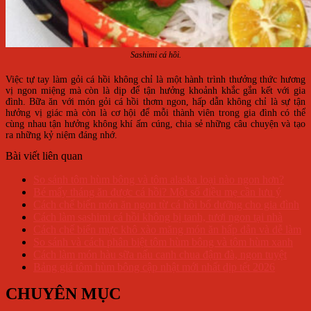
Sashimi cá hồi.
Việc tự tay làm gỏi cá hồi không chỉ là một hành trình thưởng thức hương
vị ngon miệng mà còn là dịp để tận hưởng khoảnh khắc gắn kết với gia
đình. Bữa ăn với món gỏi cá hồi thơm ngon, hấp dẫn không chỉ là sự tận
hưởng vị giác mà còn là cơ hội để mỗi thành viên trong gia đình có thể
cùng nhau tận hưởng không khí ấm cúng, chia sẻ những câu chuyện và tạo
ra những kỷ niệm đáng nhớ.
Bài viết liên quan
So sánh tôm hùm bông và tôm alaska loại nào ngon hơn?
Bé mấy tháng ăn được cá hồi? Một số điều mẹ cần lưu ý
Cách chế biến món ăn ngon từ cá hồi bổ dưỡng cho gia đình
Cách làm sashimi cá hồi không bị tanh, tươi ngon tại nhà
Cách chế biến mực khô xào măng món ăn hấp dẫn và dễ làm
So sánh và cách phân biệt tôm hùm bông và tôm hùm xanh
Cách làm món hàu sữa nấu canh chua đậm đà, ngon tuyệt
Bảng giá tôm hùm bông cập nhật mới nhất dịp tết 2026
CHUYÊN MỤC