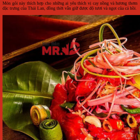
Món gỏi này thích hợp cho những ai yêu thích vị cay nồng và hương thơm
đặc trưng của Thái Lan, đồng thời vẫn giữ được độ tươi và ngọt của cá hồi.