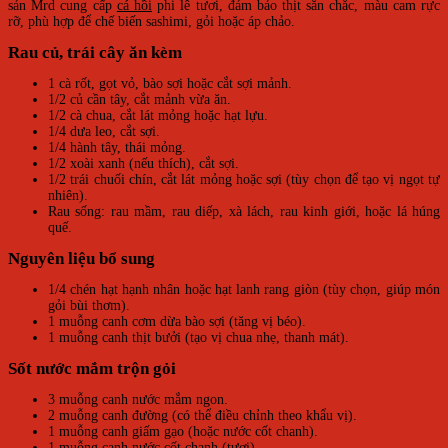
sản Mrd cung cấp
cá hồi
phi lê tươi, đảm bảo thịt săn chắc, màu cam rực
rỡ, phù hợp để chế biến sashimi, gỏi hoặc áp chảo.
Rau củ, trái cây ăn kèm
1 cà rốt, gọt vỏ, bào sợi hoặc cắt sợi mảnh.
1/2 củ cần tây, cắt mảnh vừa ăn.
1/2 cà chua, cắt lát mỏng hoặc hạt lựu.
1/4 dưa leo, cắt sợi.
1/4 hành tây, thái mỏng.
1/2 xoài xanh (nếu thích), cắt sợi.
1/2 trái chuối chín, cắt lát mỏng hoặc sợi (tùy chọn để tạo vị ngọt tự
nhiên).
Rau sống: rau mầm, rau diếp, xà lách, rau kinh giới, hoặc lá húng
quế.
Nguyên liệu bổ sung
1/4 chén hạt hạnh nhân hoặc hạt lanh rang giòn (tùy chọn, giúp món
gỏi bùi thơm).
1 muỗng canh cơm dừa bào sợi (tăng vị béo).
1 muỗng canh thịt bưởi (tạo vị chua nhẹ, thanh mát).
Sốt nước mắm trộn gỏi
3 muỗng canh nước mắm ngon.
2 muỗng canh đường (có thể điều chỉnh theo khẩu vị).
1 muỗng canh giấm gạo (hoặc nước cốt chanh).
1 muỗng canh nước cốt chanh (tươi).