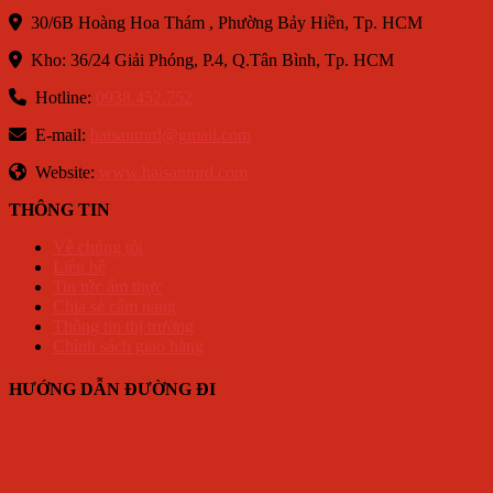
30/6B Hoàng Hoa Thám , Phường Bảy Hiền, Tp. HCM
Kho: 36/24 Giải Phóng, P.4, Q.Tân Bình, Tp. HCM
Hotline:
0938.452.752
E-mail:
haisanmrd@gmail.com
Website:
www.haisanmrd.com
THÔNG TIN
Về chúng tôi
Liên hệ
Tin tức ẩm thực
Chia sẻ cẩm nang
Thông tin thị trường
Chính sách giao hàng
HƯỚNG DẪN ĐƯỜNG ĐI