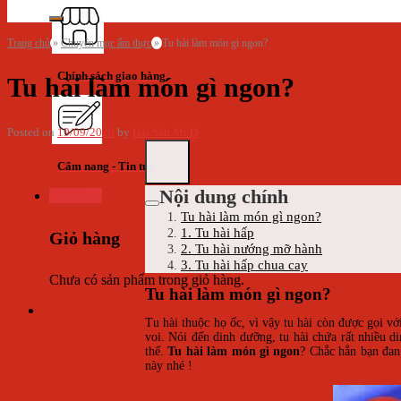
Trang chủ
»
Chuyên mục ẩm thực
»
Tu hài làm món gì ngon?
Chính sách giao hàng
Tu hài làm món gì ngon?
Posted on
19/09/2020
by
Hải Sản Mr D
Cẩm nang - Tin tức
Nội dung chính
Giỏ hàng
Tu hài làm món gì ngon?
1. Tu hài hấp
Giỏ hàng
2. Tu hài nướng mỡ hành
3. Tu hài hấp chua cay
Chưa có sản phẩm trong giỏ hàng.
Tu hài làm món gì ngon?
Tu hài thuộc họ ốc, vì vậy tu hài còn được gọi với
voi. Nói đến dinh dưỡng, tu hài chứa rất nhiều 
thế.
Tu hài làm món gì ngon
? Chắc hẳn bạn đan
này nhé !