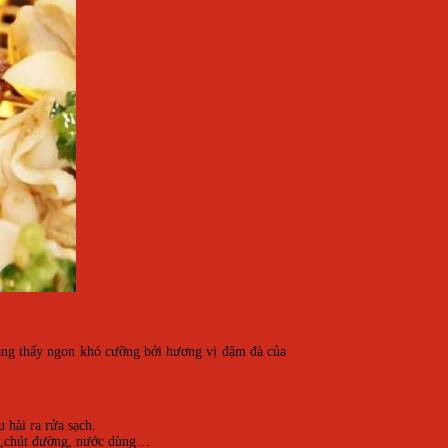
càng thấy ngon khó cưỡng bởi hương vị đậm đà của
 hài ra rửa sạch.
dứa,chút đường, nước dùng…