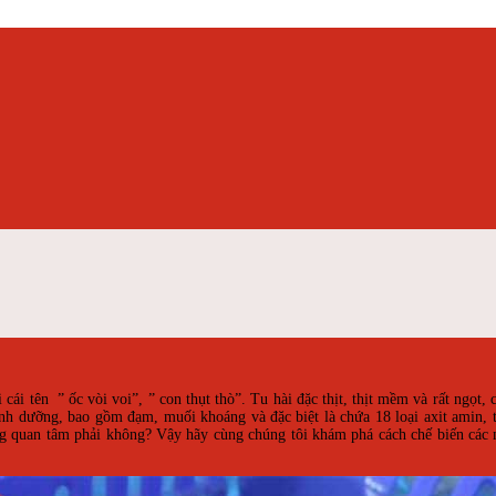
 cái tên ” ốc vòi voi”, ” con thụt thò”. Tu hài đặc thịt, thịt mềm và rất ngọt, 
dinh dưỡng, bao gồm đạm, muối khoáng và đặc biệt là chứa 18 loại axit amin, 
g quan tâm phải không? Vậy hãy cùng chúng tôi khám phá cách chế biến các