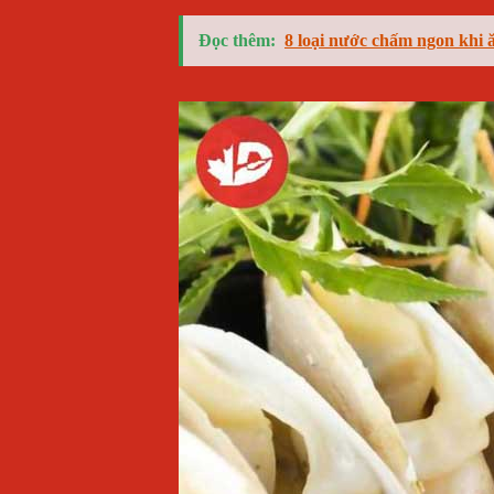
Đọc thêm:
8 loại nước chấm ngon khi ă