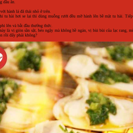
g dầu ăn.
ới hành lá đã thái nhỏ ở trên.
hi tu hài hơi se lại thì dùng muỗng rưới đều mỡ hành lên bề mặt tu hài. Tiế
 phi lên và bắt đầu thưởng thức.
 là vị giòn sần sật, béo ngậy mà không hề ngán, vị bùi bùi của lạc rang, mù
o
n rồi đấy phải không?