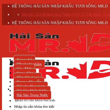
Skip
HỆ THỐNG HẢI SẢN NHẬP KHẨU TƯƠI SỐNG MR.D
to
Địa chỉ: 15A Hoàng Hoa Thám, P.13, Q. Tân Bình, T
content
HỆ THỐNG HẢI SẢN NHẬP KHẨU TƯƠI SỐNG MR.D
Trang chủ
Tất cả sản phẩm
Cá – Mực
Cua – Ghẹ
Tôm Các Loại
Ngao – Sò – Ốc
Hải sản đông lạnh
Hải Sản Nhập Khẩu
Hải Sản Trong Nước
Tìm
kiếm:
Tìm
kiếm: