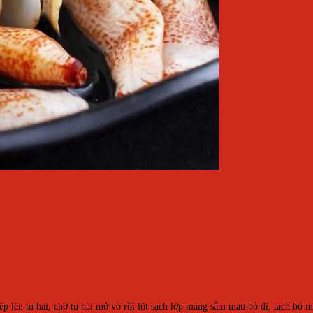
iếp lên tu hài, chờ tu hài mở vỏ rồi lột sạch lớp màng sẫm màu bỏ đi, tách bỏ 