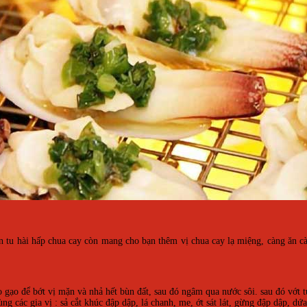
ón tu hài hấp chua cay còn mang cho bạn thêm vị chua cay lạ miệng, càng ăn 
gạo để bớt vị mặn và nhả hết bùn đất, sau đó ngâm qua nước sôi. sau đó vớt tu
ùng các gia vị : sả cắt khúc đập dập, lá chanh, me, ớt sát lát, gừng đập dập, 