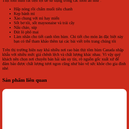
Thịt tôm hùm rất tiện lợi để sử dụng trong các món ăn như :
Hấp nóng rồi chấm muối tiêu chanh
Kẹp bánh mì
Xào chung với mì hay miến
Sốt bơ tỏi, sốt maysonaise và trái cây
Nấu cháo, súp
Đút lò phô mai
Làm nhân cho tiết canh tôm hùm. Chi tiết cho món ăn đặc biệt này
bạn có thể tham khảo thêm tại các bài viết trên trang chúng tôi
Trên thị trường hiện nay khá nhiều nơi rao bán thịt tôm hùm Canada nhập
khẩu với nhiều mức giá chênh lệch và chất lượng khác nhau. Vì vậy quý
khách nên chọn nơi chuyên bán hải sản uy tín, rõ nguồn gốc xuất xứ để
đảm bảo được chất lượng tươi ngon cũng như bảo vệ sức khỏe cho gia đình
nhé.
Sản phẩm liên quan