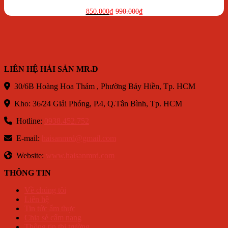
850.000
₫
990.000
₫
Giá
Giá
gốc
hiện
là:
tại
990.000₫.
là:
850.000₫.
LIÊN HỆ HẢI SẢN MR.D
30/6B Hoàng Hoa Thám , Phường Bảy Hiền, Tp. HCM
Kho: 36/24 Giải Phóng, P.4, Q.Tân Bình, Tp. HCM
Hotline:
0938.452.752
E-mail:
haisanmrd@gmail.com
Website:
www.haisanmrd.com
THÔNG TIN
Về chúng tôi
Liên hệ
Tin tức ẩm thực
Chia sẻ cẩm nang
Thông tin thị trường