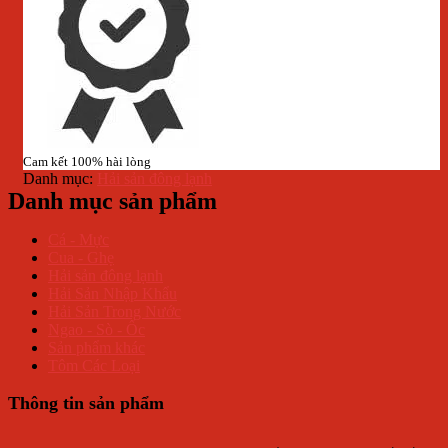
Cam kết 100% hài lòng
Danh mục:
Hải sản đông lạnh
Danh mục sản phẩm
Cá - Mực
Cua - Ghẹ
Hải sản đông lạnh
Hải Sản Nhập Khẩu
Hải Sản Trong Nước
Ngao - Sò - Ốc
Sản phẩm khác
Tôm Các Loại
Thông tin sản phẩm