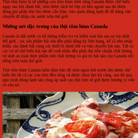
Thịt tôm hùm là từ những con tôm hùm tươi sống Canada được chế biến
ngay sau khi đánh bắt, tôm được tách bỏ lớp vỏ bên ngoài sau đó được
đóng gói phần thịt thu được cẩn thận, bảo quản đông lạnh để dễ dàng vận
chuyển đi khắp các nước trên thế giới.
Những nét đặc trưng của thịt tôm hùm Canada
Canada là đất nước có hệ thống kiểm tra và kiểm soát hải sản uy tín nhất
thế giới., các sản phẩm hải sản đều phải đăng ký liên bang, kể cả nhà nhập
khẩu, tàu đánh bắt cùng các thiết bị đánh bắt và vận chuyển hải sản. Tất cả
các cơ sở chế biến hải sản để xuất khẩu đều phải đạt tiểu chuẩn chất lượng
vệ sinh an toàn thực phẩm nên chất lượng và giá trị hải sản của Canada nổi
tiếng trên toàn thế giới.
Thịt tôm hùm Canada luôn đảm bảo độ tươi ngon bởi trước khi được chế
biến thì tất cả các con tôm đều sống và được chọn lựa kỹ càng, sau đó qua
quá trình đông lạnh sâu cùng áp suất cao thịt tôm sẽ giữ được hương vị vốn
có của nó.