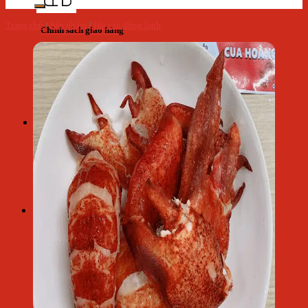
Trang chủ
/
Sản phẩm
/
Hải sản đông lạnh
Chính sách giao hàng
Cẩm nang - Tin tức
Giỏ hàng
Giỏ hàng
Chưa có sản phẩm trong giỏ hàng.