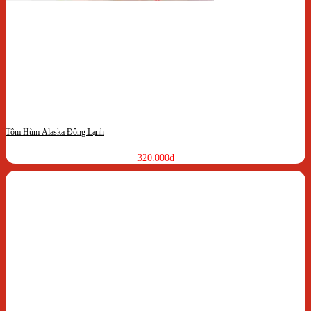
Tôm Hùm Alaska Đông Lạnh
320.000
₫