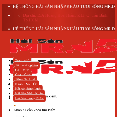
Skip
HỆ THỐNG HẢI SẢN NHẬP KHẨU TƯƠI SỐNG MR.D
to
Địa chỉ: 15A Hoàng Hoa Thám, P.13, Q. Tân Bình,
content
Tp.HCM
HỆ THỐNG HẢI SẢN NHẬP KHẨU TƯƠI SỐNG MR.D
Trang chủ
Tất cả sản phẩm
Cá – Mực
Cua – Ghẹ
Tôm Các Loại
Ngao – Sò – Ốc
Hải sản đông lạnh
Tìm
Hải Sản Nhập Khẩu
kiếm:
Hải Sản Trong Nước
Tìm
kiếm: