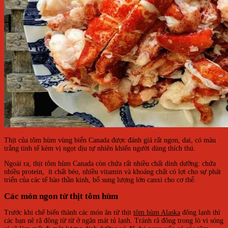
Thịt của tôm hùm vùng biển Canada được đánh giá rất ngon, dai, có màu
trắng tinh tế kèm vị ngọt dịu tự nhiên khiến người dùng thích thú.
Ngoài ra, thịt tôm hùm Canada còn chứa rất nhiều chất dinh dưỡng: chứa
nhiều protein, ít chất béo, nhiều vitamin và khoáng chất có lợi cho sự phát
triển của các tế bào thần kinh, bổ sung lượng lớn canxi cho cơ thể.
Các món ngon từ thịt tôm hùm
Trước khi chế biến thành các món ăn từ thịt
tôm hùm Alaska
đông lạnh thì
các bạn nê rã đông từ từ ở ngăn mát tủ lạnh. Tránh rã đông trong lò vi sóng