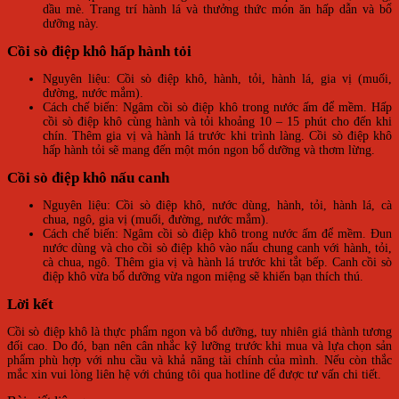
dầu mè. Trang trí hành lá và thưởng thức món ăn hấp dẫn và bổ
dưỡng này.
Cồi sò điệp khô hấp hành tỏi
Nguyên liệu: Cồi sò điệp khô, hành, tỏi, hành lá, gia vị (muối,
đường, nước mắm).
Cách chế biến: Ngâm cồi sò điệp khô trong nước ấm để mềm. Hấp
cồi sò điệp khô cùng hành và tỏi khoảng 10 – 15 phút cho đến khi
chín. Thêm gia vị và hành lá trước khi trình làng. Cồi sò điệp khô
hấp hành tỏi sẽ mang đến một món ngon bổ dưỡng và thơm lừng.
Cồi sò điệp khô nấu canh
Nguyên liệu: Cồi sò điệp khô, nước dùng, hành, tỏi, hành lá, cà
chua, ngô, gia vị (muối, đường, nước mắm).
Cách chế biến: Ngâm cồi sò điệp khô trong nước ấm để mềm. Đun
nước dùng và cho cồi sò điệp khô vào nấu chung canh với hành, tỏi,
cà chua, ngô. Thêm gia vị và hành lá trước khi tắt bếp. Canh cồi sò
điệp khô vừa bổ dưỡng vừa ngon miệng sẽ khiến bạn thích thú.
Lời kết
Cồi sò điệp khô là thực phẩm ngon và bổ dưỡng, tuy nhiên giá thành tương
đối cao. Do đó, bạn nên cân nhắc kỹ lưỡng trước khi mua và lựa chọn sản
phẩm phù hợp với nhu cầu và khả năng tài chính của mình. Nếu còn thắc
mắc xin vui lòng liên hệ với chúng tôi qua hotline để được tư vấn chi tiết.