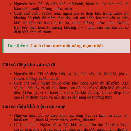
Nguyên liệu: Cồi sò điệp khô, mỡ hành, hành lá, tỏi băm nhỏ, ớt
băm nhỏ, muối, đường, nước mắm.
Cách chế biến: Trước tiên, ngâm cồi sò điệp khô trong nước ấm
khoảng 30 phút để mềm. Sau đó, trải mỡ hành lên mặt cồi sò điệp
khô, rồi ướp với hành lá, tỏi, ớt, muối, đường, nước mắm. Nướng
trên bếp than hoặc lò nướng khoảng 5 – 7 phút cho đến khi cồi sò
điệp khô chín và thơm.
Đọc thêm:
Cách chọn mực một nắng ngon nhất
Cồi sò điệp khô xào sả ớt
Nguyên liệu: Cồi sò điệp khô, sả, ớt, hành tây, tỏi, hành lá, gia vị
(muối, đường, nước mắm).
Cách chế biến: Ngâm cồi sò điệp khô trong nước ấm để mềm. Xào
sả, ớt, hành tây và tỏi cho thơm, sau đó cho cồi sò điệp khô vào xào
đều. Thêm gia vị và hành lá vào trước khi tắt bếp. Cồi sò điệp khô
xào sả ớt thơm ngon và hấp dẫn sẽ sẵn sàng để thưởng thức.
Cồi sò điệp khô trộn rau sống
Nguyên liệu: Cồi sò điệp khô, rau sống (rau xà lách, cà chua, ớt,
hành tây…), hành lá, nước mắm, đường, dầu mè.
Cách chế biến: Ngâm cồi sò điệp khô trong nước ấm để mềm. Trộn
cồi sò điệp khô với rau sống cắt nhỏ, sau đó ướp nước mắm, đường,