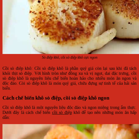
Sò điệp khô, cồi sò điệp khô cực ngon
Cồi sò điệp khô: Cồi sò điệp khô là phần quý giá còn lại sau khi đã tách
khỏi thịt sò điệp. Với hình tròn như đồng xu và vị ngọt, dai đặc trưng, cồi
sò điệp khô là nguyên liệu chế biến hoàn hảo cho nhiều món ăn ngon và
độc đáo. Còi sò điệp khô là món quý giá, chứa đựng sự tinh tế của hải sản
biển.
Cách chế biến khô sò điệp, cồi sò điệp khô ngon
Cồi sò điệp khô là một nguyên liệu độc đáo và ngon miệng trong ẩm thực.
Dưới đây là cách chế biến
cồi sò điệp
khô để tạo nên những món ăn hấp
dẫn: