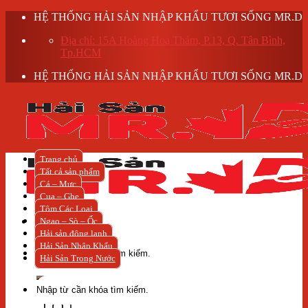
Skip
HỆ THỐNG HẢI SẢN NHẬP KHẨU TƯƠI SỐNG MR.D
to
Địa chỉ: 15A Hoàng Hoa Thám, P.13, Q. Tân Bình,
content
Tp.HCM
HỆ THỐNG HẢI SẢN NHẬP KHẨU TƯƠI SỐNG MR.D
Trang chủ
Tất cả sản phẩm
Cá – Mực
Cua – Ghẹ
Tôm Các Loại
Ngao – Sò – Ốc
Hải sản đông lạnh
Tìm
Hải Sản Nhập Khẩu
kiếm:
Hải Sản Trong Nước
Tìm
kiếm: