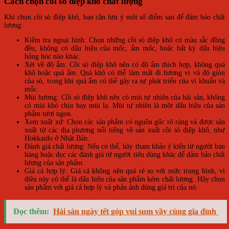
Cách chọn cồi sò điệp khô chất lượng
Khi chọn cồi sò điệp khô, bạn cần lưu ý một số điểm sau để đảm bảo chất
lượng:
Kiểm tra ngoại hình: Chọn những cồi sò điệp khô có màu sắc đồng
đều, không có dấu hiệu của mốc, ẩm mốc, hoặc bất kỳ dấu hiệu
hỏng hóc nào khác.
Xét về độ ẩm: Cồi sò điệp khô nên có độ ẩm thích hợp, không quá
khô hoặc quá ẩm. Quá khô có thể làm mất đi hương vị và độ giòn
của sò, trong khi quá ẩm có thể gây ra sự phát triển của vi khuẩn và
mốc.
Mùi hương: Cồi sò điệp khô nên có mùi tự nhiên của hải sản, không
có mùi khó chịu hay mùi lạ. Mùi tự nhiên là một dấu hiệu của sản
phẩm tươi ngon.
Xem xuất xứ: Chọn các sản phẩm có nguồn gốc rõ ràng và được sản
xuất từ các địa phương nổi tiếng về sản xuất cồi sò điệp khô, như
Hokkaido ở Nhật Bản.
Đánh giá chất lượng: Nếu có thể, hãy tham khảo ý kiến từ người bán
hàng hoặc đọc các đánh giá từ người tiêu dùng khác để đảm bảo chất
lượng của sản phẩm.
Giá cả hợp lý: Giá cả không nên quá rẻ so với mức trung bình, vì
điều này có thể là dấu hiệu của sản phẩm kém chất lượng. Hãy chọn
sản phẩm với giá cả hợp lý và phản ánh đúng giá trị của nó.
Đọc thêm:
Hải sản ngày tết góp vui sum vầy cùng gia đình