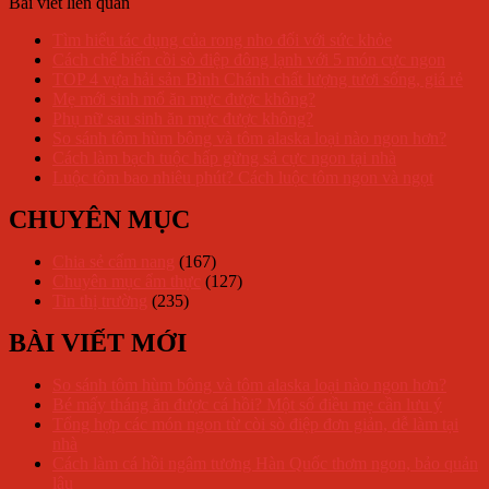
Bài viết liên quan
Tìm hiểu tác dụng của rong nho đối với sức khỏe
Cách chế biến cồi sò điệp đông lạnh với 5 món cực ngon
TOP 4 vựa hải sản Bình Chánh chất lượng tươi sống, giá rẻ
Mẹ mới sinh mổ ăn mực được không?
Phụ nữ sau sinh ăn mực được không?
So sánh tôm hùm bông và tôm alaska loại nào ngon hơn?
Cách làm bạch tuộc hấp gừng sả cực ngon tại nhà
Luộc tôm bao nhiêu phút? Cách luộc tôm ngon và ngọt
CHUYÊN MỤC
Chia sẻ cẩm nang
(167)
Chuyên mục ẩm thực
(127)
Tin thị trường
(235)
BÀI VIẾT MỚI
So sánh tôm hùm bông và tôm alaska loại nào ngon hơn?
Bé mấy tháng ăn được cá hồi? Một số điều mẹ cần lưu ý
Tổng hợp các món ngon từ còi sò điệp đơn giản, dễ làm tại
nhà
Cách làm cá hồi ngâm tương Hàn Quốc thơm ngon, bảo quản
lâu