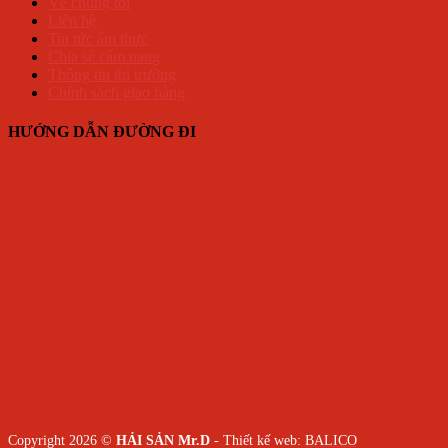
Về chúng tôi
Liên hệ
Tin tức ẩm thực
Chia sẻ cẩm nang
Thông tin thị trường
Chính sách giao hàng
HƯỚNG DẪN ĐƯỜNG ĐI
Copyright 2026 ©
HẢI SẢN Mr.D
- Thiết kế web:
BALICO