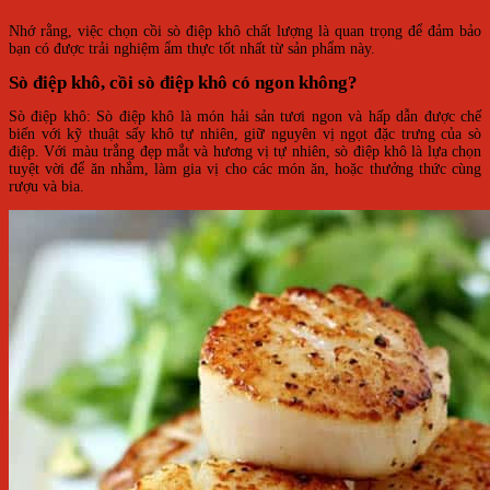
Nhớ rằng, việc chọn cồi sò điệp khô chất lượng là quan trọng để đảm bảo
bạn có được trải nghiệm ẩm thực tốt nhất từ sản phẩm này.
Sò điệp khô, cồi sò điệp khô có ngon không?
Sò điệp khô: Sò điệp khô là món hải sản tươi ngon và hấp dẫn được chế
biến với kỹ thuật sấy khô tự nhiên, giữ nguyên vị ngọt đặc trưng của sò
điệp. Với màu trắng đẹp mắt và hương vị tự nhiên, sò điệp khô là lựa chọn
tuyệt vời để ăn nhắm, làm gia vị cho các món ăn, hoặc thưởng thức cùng
rượu và bia.