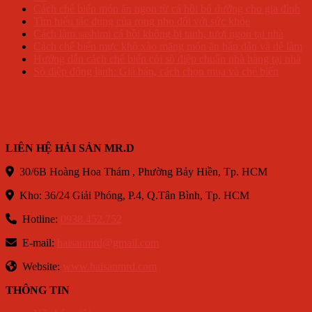
Cách chế biến món ăn ngon từ cá hồi bổ dưỡng cho gia đình
Tìm hiểu tác dụng của rong nho đối với sức khỏe
Cách làm sashimi cá hồi không bị tanh, tươi ngon tại nhà
Cách chế biến mực khô xào măng món ăn hấp dẫn và dễ làm
Hướng dẫn cách chế biến còi sò điệp chuẩn nhà hàng tại nhà
Sò điệp đông lạnh: Giá bán, cách chọn mua và chế biến
LIÊN HỆ HẢI SẢN MR.D
30/6B Hoàng Hoa Thám , Phường Bảy Hiền, Tp. HCM
Kho: 36/24 Giải Phóng, P.4, Q.Tân Bình, Tp. HCM
Hotline:
0938.452.752
E-mail:
haisanmrd@gmail.com
Website:
www.haisanmrd.com
THÔNG TIN