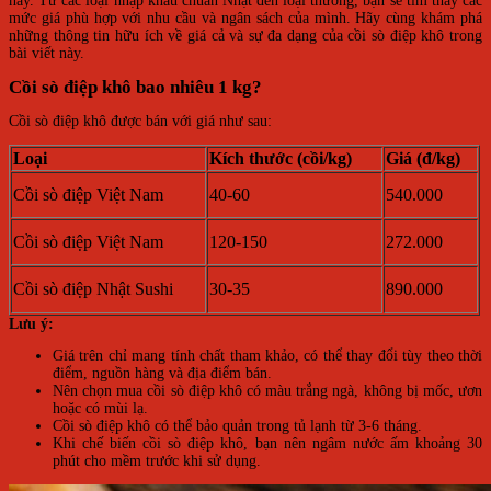
nay. Từ các loại nhập khẩu chuẩn Nhật đến loại thường, bạn sẽ tìm thấy các
mức giá phù hợp với nhu cầu và ngân sách của mình. Hãy cùng khám phá
những thông tin hữu ích về giá cả và sự đa dạng của cồi sò điệp khô trong
bài viết này.
Cồi sò điệp khô bao nhiêu 1 kg?
Cồi sò điệp khô được bán với giá như sau:
Loại
Kích thước (cồi/kg)
Giá (đ/kg)
Cồi sò điệp Việt Nam
40-60
540.000
Cồi sò điệp Việt Nam
120-150
272.000
Cồi sò điệp Nhật Sushi
30-35
890.000
Lưu ý:
Giá trên chỉ mang tính chất tham khảo, có thể thay đổi tùy theo thời
điểm, nguồn hàng và địa điểm bán.
Nên chọn mua cồi sò điệp khô có màu trắng ngà, không bị mốc, ươn
hoặc có mùi lạ.
Cồi sò điệp khô có thể bảo quản trong tủ lạnh từ 3-6 tháng.
Khi chế biến cồi sò điệp khô, bạn nên ngâm nước ấm khoảng 30
phút cho mềm trước khi sử dụng.