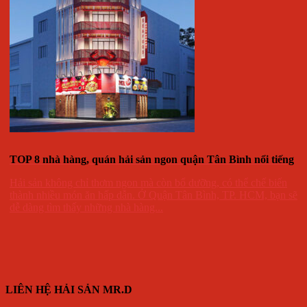
TOP 8 nhà hàng, quán hải sản ngon quận Tân Bình nổi tiếng
Hải sản không chỉ thơm ngon mà còn bổ dưỡng, có thể chế biến
thành nhiều món ăn hấp dẫn. Ở Quận Tân Bình, TP. HCM, bạn sẽ
dễ dàng tìm thấy những nhà hàng...
LIÊN HỆ HẢI SẢN MR.D