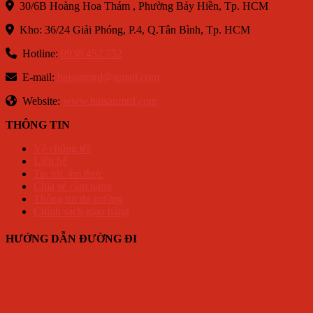
30/6B Hoàng Hoa Thám , Phường Bảy Hiền, Tp. HCM
Kho: 36/24 Giải Phóng, P.4, Q.Tân Bình, Tp. HCM
Hotline:
0938.452.752
E-mail:
haisanmrd@gmail.com
Website:
www.haisanmrd.com
THÔNG TIN
Về chúng tôi
Liên hệ
Tin tức ẩm thực
Chia sẻ cẩm nang
Thông tin thị trường
Chính sách giao hàng
HƯỚNG DẪN ĐƯỜNG ĐI