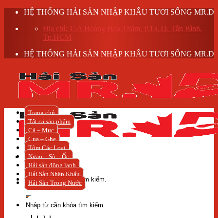
Skip
HỆ THỐNG HẢI SẢN NHẬP KHẨU TƯƠI SỐNG MR.D
to
Địa chỉ: 15A Hoàng Hoa Thám, P.13, Q. Tân Bình,
content
Tp.HCM
HỆ THỐNG HẢI SẢN NHẬP KHẨU TƯƠI SỐNG MR.D
Trang chủ
Tất cả sản phẩm
Cá – Mực
Cua – Ghẹ
Tôm Các Loại
Ngao – Sò – Ốc
Hải sản đông lạnh
Tìm
Hải Sản Nhập Khẩu
kiếm:
Hải Sản Trong Nước
Tìm
kiếm: